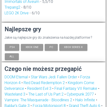
Immortals of Aveum
- 5,5/10
Trepang2
- 8/10
LEGO 2K Drive
- 6/10
Najlepsze gry
Jakie są najlepsze gry do znalezienia na każdej platformie ?
PS4
XBOX ONE
PC
XBOX SERIES X
ALL
Czego nie możesz przegapić
DOOM Eternal
•
Star Wars Jedi: Fallen Order
•
Forza
Horizon 4
•
Red Dead Redemption 2
•
Kingdom Come:
Deliverance
•
Resident Evil 3
•
Final Fantasy VII Remake
•
Wasteland 3
•
The Last of Us Part 2
•
Cyberpunk 2077
•
Vampire: The Masquerade - Bloodlines 2
•
Halo Infinite
•
Baldur's Gate 3
•
Forza Motorsport 8
•
Grand Theft Auto 6
•