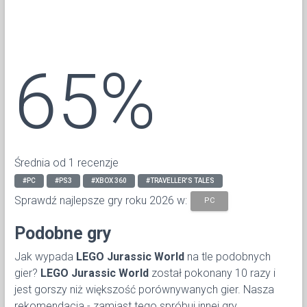
65%
Średnia od 1 recenzje
#PC
#PS3
#XBOX 360
#TRAVELLER'S TALES
Sprawdź najlepsze gry roku 2026 w:
PC
Podobne gry
Jak wypada
LEGO Jurassic World
na tle podobnych
gier?
LEGO Jurassic World
został pokonany 10 razy i
jest gorszy niż większość porównywanych gier. Nasza
rekomendacja - zamiast tego spróbuj innej gry.