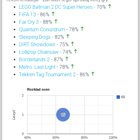
north
LEGO Batman 2 DC Super Heroes
- 70%
north
FIFA 13
- 86%
north
Far Cry 3
- 88%
north
Quantum Conundrum
- 78%
north
Sleeping Dogs
- 82%
north
DIRT Showdown
- 75%
north
Lollipop Chainsaw
- 74%
north
Borderlands 2
- 87%
north
Metro: Last Light
- 78%
north
Tekken Tag Tournament 2
- 86%
Rozkład ocen
2
65
Liczyć
1
65
65
0
40%
60%
80%
100%