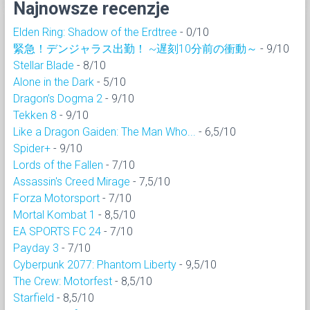
Najnowsze recenzje
Elden Ring: Shadow of the Erdtree
- 0/10
緊急！デンジャラス出勤！ ~遅刻10分前の衝動～
- 9/10
Stellar Blade
- 8/10
Alone in the Dark
- 5/10
Dragon’s Dogma 2
- 9/10
Tekken 8
- 9/10
Like a Dragon Gaiden: The Man Who...
- 6,5/10
Spider+
- 9/10
Lords of the Fallen
- 7/10
Assassin's Creed Mirage
- 7,5/10
Forza Motorsport
- 7/10
Mortal Kombat 1
- 8,5/10
EA SPORTS FC 24
- 7/10
Payday 3
- 7/10
Cyberpunk 2077: Phantom Liberty
- 9,5/10
The Crew: Motorfest
- 8,5/10
Starfield
- 8,5/10