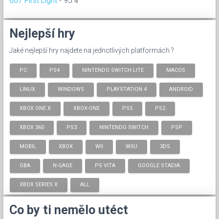
007 First Light
- 95%
Nejlepší hry
Jaké nejlepší hry najdete na jednotlivých platformách ?
PC
PS4
NINTENDO SWITCH LITE
MACOS
LINUX
WINDOWS
PLAYSTATION 4
ANDROID
XBOX ONE X
XBOX-ONE
PS5
PS2
XBOX 360
PS3
NINTENDO SWITCH
PSP
MOBIL
XBOX
WII
WIIU
3DS
GBA
N-GAGE
PS VITA
GOOGLE STADIA
XBOX SERIES X
ALL
Co by ti nemělo utéct