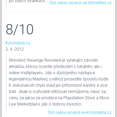
po všech stránkách...
Číst celou recenzi na XboxWeb.cz
8/10
Konzolista.cz
2. 4. 2012
Wrecked: Revenge Revisited je vynikající závodní
arkádou, kterou oceníte především v lokálním, ale i
online multiplayeru. Jde o důstojného nástupce
legendárnou Mashed, u něhož prosedíte spoustu hodin.
K dokonalosti chybí snad jen přítomnost kariéry a více
tratí. Jinak si rozhodně stěžovat nemůžeme, navíc za
cenu, za jakou se prodává na Playstation Store a Xbox
Live Marketplace, jde o dobrou investici.
Číst celou recenzi na Konzolista.cz