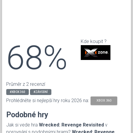
68%
Kde koupit ?
Průměr z 2 recenzí
#XBOX 360
#ZÁVODNÍ
Prohlédněte si nejlepší hry roku 2026 na:
XBOX 360
Podobné hry
Jak si vede hra
Wrecked: Revenge Revisited
v
porovnání s podobnými hrami?
Wrecked: Revenge