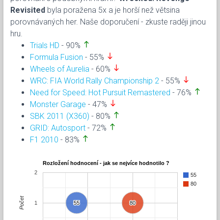
Revisited
byla poražena 5x a je horší než větsina
porovnávaných her. Naše doporučení - zkuste raději jinou
hru.
north
Trials HD
- 90%
south
Formula Fusion
- 55%
south
Wheels of Aurelia
- 60%
south
WRC: FIA World Rally Championship 2
- 55%
north
Need for Speed: Hot Pursuit Remastered
- 76%
south
Monster Garage
- 47%
north
SBK 2011 (X360)
- 80%
north
GRID: Autosport
- 72%
north
F1 2010
- 83%
Rozložení hodnocení - jak se nejvíce hodnotilo ?
2
55
80
Počet
1
55
55
80
80