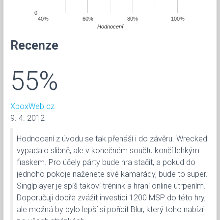
0
40%
60%
80%
100%
Hodnocení
Recenze
55%
XboxWeb.cz
9. 4. 2012
Hodnocení z úvodu se tak přenáší i do závěru. Wrecked
vypadalo slibně, ale v konečném součtu končí lehkým
fiaskem. Pro účely párty bude hra stačit, a pokud do
jednoho pokoje naženete své kamarády, bude to super.
Singlplayer je spíš takoví trénink a hraní online utrpením.
Doporučuji dobře zvážit investici 1200 MSP do této hry,
ale možná by bylo lepší si pořídit Blur, který toho nabízí