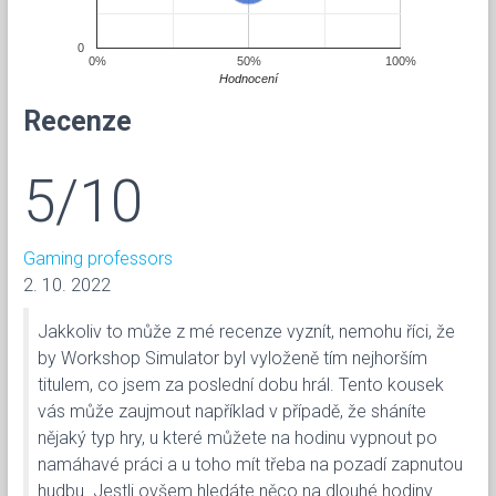
0
0%
50%
100%
Hodnocení
Recenze
5/10
Gaming professors
2. 10. 2022
Jakkoliv to může z mé recenze vyznít, nemohu říci, že
by Workshop Simulator byl vyloženě tím nejhorším
titulem, co jsem za poslední dobu hrál. Tento kousek
vás může zaujmout například v případě, že sháníte
nějaký typ hry, u které můžete na hodinu vypnout po
namáhavé práci a u toho mít třeba na pozadí zapnutou
hudbu. Jestli ovšem hledáte něco na dlouhé hodiny