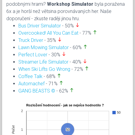
podobnými hrami?
Workshop Simulator
byla poražena
6x a je horší než větsina porovnávaných her. Naše
doporučení - zkuste raději jinou hru.
south
Bus Driver Simulator
- 50%
north
Overcooked! All You Can Eat
- 77%
south
Truck Driver
- 35%
north
Lawn Mowing Simulator
- 60%
south
Perfect Lover
- 30%
south
Streamer Life Simulator
- 40%
north
When Ski Lifts Go Wrong
- 72%
north
Coffee Talk
- 68%
north
Automachef
- 71%
north
GANG BEASTS ©
- 62%
Rozložení hodnocení - jak se nejvíce hodnotilo ?
2
50
Počet
1
50
50