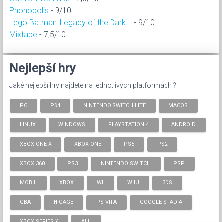
Phonopolis
- 9/10
Lego Batman: Legacy of the Dark...
- 9/10
Mixtape
- 7,5/10
Nejlepší hry
Jaké nejlepší hry najdete na jednotlivých platformách ?
PC
PS4
NINTENDO SWITCH LITE
MACOS
LINUX
WINDOWS
PLAYSTATION 4
ANDROID
XBOX ONE X
XBOX-ONE
PS5
PS2
XBOX 360
PS3
NINTENDO SWITCH
PSP
MOBIL
XBOX
WII
WIIU
3DS
GBA
N-GAGE
PS VITA
GOOGLE STADIA
XBOX SERIES X
ALL