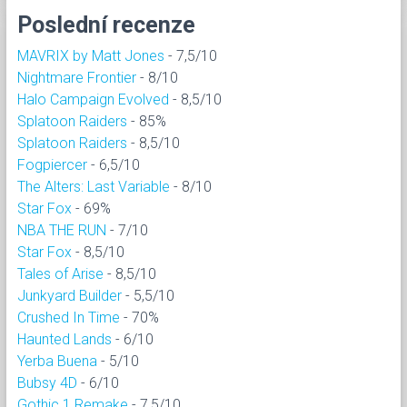
Poslední recenze
MAVRIX by Matt Jones
- 7,5/10
Nightmare Frontier
- 8/10
Halo Campaign Evolved
- 8,5/10
Splatoon Raiders
- 85%
Splatoon Raiders
- 8,5/10
Fogpiercer
- 6,5/10
The Alters: Last Variable
- 8/10
Star Fox
- 69%
NBA THE RUN
- 7/10
Star Fox
- 8,5/10
Tales of Arise
- 8,5/10
Junkyard Builder
- 5,5/10
Crushed In Time
- 70%
Haunted Lands
- 6/10
Yerba Buena
- 5/10
Bubsy 4D
- 6/10
Gothic 1 Remake
- 7,5/10