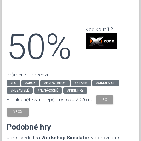
50%
Kde koupit ?
Průměr z 1 recenzí
#PC
#XBOX
#PLAYSTATION
#STEAM
#SIMULATOR
#NEZÁVISLÉ
#NENÁROČNÉ
#INDIE HRY
Prohlédněte si nejlepší hry roku 2026 na:
PC
XBOX
Podobné hry
Jak si vede hra
Workshop Simulator
v porovnání s