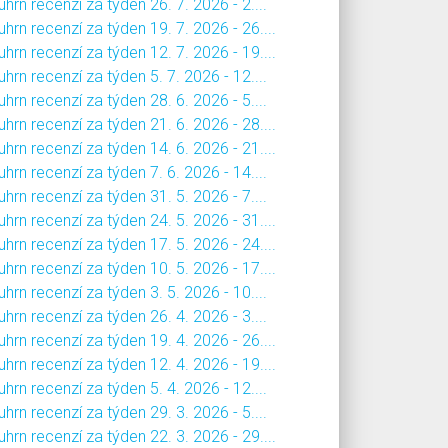
hrn recenzí za týden 26. 7. 2026 - 2....
hrn recenzí za týden 19. 7. 2026 - 26....
hrn recenzí za týden 12. 7. 2026 - 19....
hrn recenzí za týden 5. 7. 2026 - 12....
hrn recenzí za týden 28. 6. 2026 - 5....
hrn recenzí za týden 21. 6. 2026 - 28....
hrn recenzí za týden 14. 6. 2026 - 21....
hrn recenzí za týden 7. 6. 2026 - 14....
hrn recenzí za týden 31. 5. 2026 - 7....
hrn recenzí za týden 24. 5. 2026 - 31....
hrn recenzí za týden 17. 5. 2026 - 24....
hrn recenzí za týden 10. 5. 2026 - 17....
hrn recenzí za týden 3. 5. 2026 - 10....
hrn recenzí za týden 26. 4. 2026 - 3....
hrn recenzí za týden 19. 4. 2026 - 26....
hrn recenzí za týden 12. 4. 2026 - 19....
hrn recenzí za týden 5. 4. 2026 - 12....
hrn recenzí za týden 29. 3. 2026 - 5....
hrn recenzí za týden 22. 3. 2026 - 29....