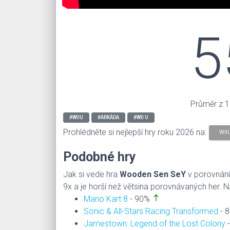
5
Průměr z 1
#WIIU
#ARKÁDA
#WII U
Prohlédněte si nejlepší hry roku 2026 na:
WII
Podobné hry
Jak si vede hra
Wooden Sen SeY
v porovnán
9x a je horší než větsina porovnávaných her. Na
north
Mario Kart 8
- 90%
Sonic & All-Stars Racing Transformed
- 
Jamestown: Legend of the Lost Colony