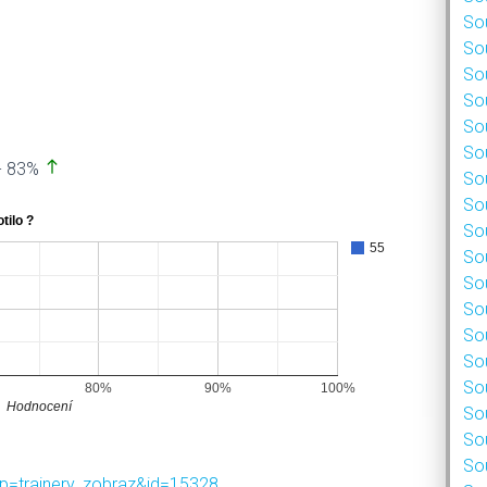
Sou
Sou
Sou
Sou
Sou
Sou
north
- 83%
Sou
Sou
tilo ?
Sou
55
Sou
Sou
Sou
Sou
Sou
Sou
80%
90%
100%
Hodnocení
Sou
Sou
Sou
p=trainery_zobraz&id=15328