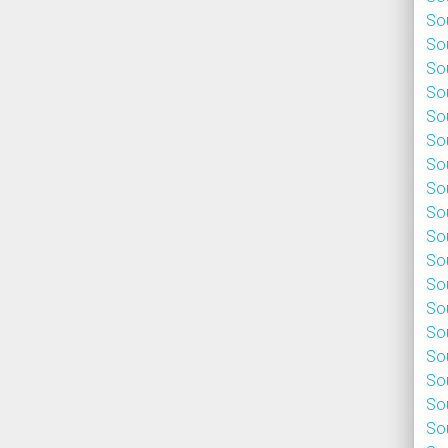
Sou
Sou
Sou
Sou
Sou
Sou
Sou
Sou
Sou
Sou
Sou
Sou
Sou
Sou
Sou
Sou
Sou
Sou