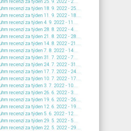
hrn recenzí za týden 25. 9. 2022 - 2....
hrn recenzí za týden 18. 9. 2022 - 25....
hrn recenzí za týden 11. 9. 2022 - 18....
hrn recenzí za týden 4. 9. 2022 - 11....
hrn recenzí za týden 28. 8. 2022 - 4....
hrn recenzí za týden 21. 8. 2022 - 28....
hrn recenzí za týden 14. 8. 2022 - 21....
hrn recenzí za týden 7. 8. 2022 - 14....
hrn recenzí za týden 31. 7. 2022 - 7....
hrn recenzí za týden 24. 7. 2022 - 31....
hrn recenzí za týden 17. 7. 2022 - 24....
hrn recenzí za týden 10. 7. 2022 - 17....
hrn recenzí za týden 3. 7. 2022 - 10....
hrn recenzí za týden 26. 6. 2022 - 3....
hrn recenzí za týden 19. 6. 2022 - 26....
hrn recenzí za týden 12. 6. 2022 - 19....
hrn recenzí za týden 5. 6. 2022 - 12....
hrn recenzí za týden 29. 5. 2022 - 5....
hrn recenzí za týden 22. 5. 2022 - 29....