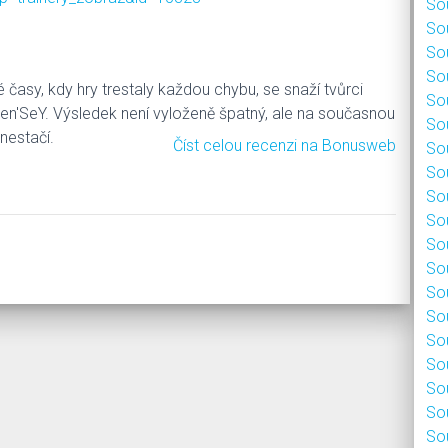
Sou
Sou
Sou
Sou
 časy, kdy hry trestaly každou chybu, se snaží tvůrci
Sou
n'SeY. Výsledek není vyloženě špatný, ale na současnou
Sou
nestačí.
Číst celou recenzi na Bonusweb
Sou
Sou
Sou
Sou
Sou
Sou
Sou
Sou
Sou
Sou
Sou
Sou
Sou