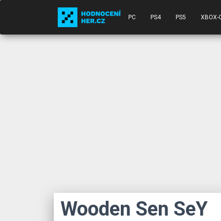
PC
PS4
PS5
XBOX-
Wooden Sen SeY