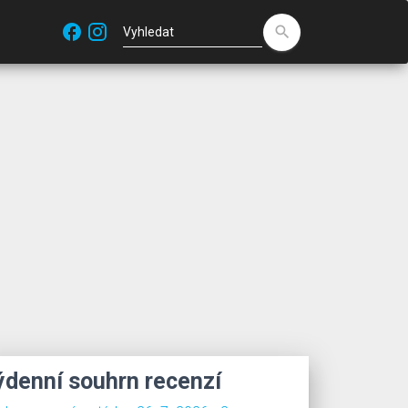
facebook
search
ýdenní souhrn recenzí