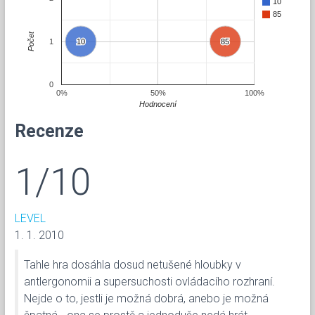
10
85
Počet
1
10
10
85
85
0
0%
50%
100%
Hodnocení
Recenze
1/10
LEVEL
1. 1. 2010
Tahle hra dosáhla dosud netušené hloubky v
antlergonomii a supersuchosti ovládacího rozhraní.
Nejde o to, jestli je možná dobrá, anebo je možná