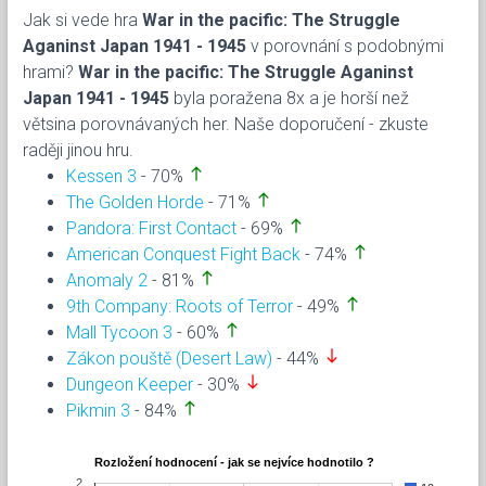
Jak si vede hra
War in the pacific: The Struggle
Aganinst Japan 1941 - 1945
v porovnání s podobnými
hrami?
War in the pacific: The Struggle Aganinst
Japan 1941 - 1945
byla poražena 8x a je horší než
větsina porovnávaných her. Naše doporučení - zkuste
raději jinou hru.
north
Kessen 3
- 70%
north
The Golden Horde
- 71%
north
Pandora: First Contact
- 69%
north
American Conquest Fight Back
- 74%
north
Anomaly 2
- 81%
north
9th Company: Roots of Terror
- 49%
north
Mall Tycoon 3
- 60%
south
Zákon pouště (Desert Law)
- 44%
south
Dungeon Keeper
- 30%
north
Pikmin 3
- 84%
Rozložení hodnocení - jak se nejvíce hodnotilo ?
2