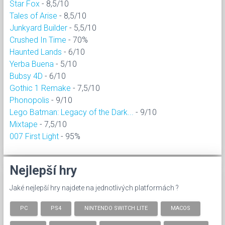
Star Fox
- 8,5/10
Tales of Arise
- 8,5/10
Junkyard Builder
- 5,5/10
Crushed In Time
- 70%
Haunted Lands
- 6/10
Yerba Buena
- 5/10
Bubsy 4D
- 6/10
Gothic 1 Remake
- 7,5/10
Phonopolis
- 9/10
Lego Batman: Legacy of the Dark...
- 9/10
Mixtape
- 7,5/10
007 First Light
- 95%
Nejlepší hry
Jaké nejlepší hry najdete na jednotlivých platformách ?
PC
PS4
NINTENDO SWITCH LITE
MACOS