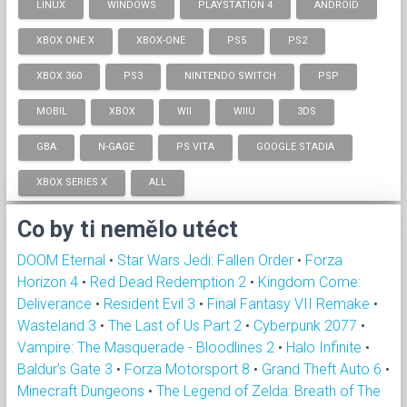
LINUX
WINDOWS
PLAYSTATION 4
ANDROID
XBOX ONE X
XBOX-ONE
PS5
PS2
XBOX 360
PS3
NINTENDO SWITCH
PSP
MOBIL
XBOX
WII
WIIU
3DS
GBA
N-GAGE
PS VITA
GOOGLE STADIA
XBOX SERIES X
ALL
Co by ti nemělo utéct
DOOM Eternal
•
Star Wars Jedi: Fallen Order
•
Forza
Horizon 4
•
Red Dead Redemption 2
•
Kingdom Come:
Deliverance
•
Resident Evil 3
•
Final Fantasy VII Remake
•
Wasteland 3
•
The Last of Us Part 2
•
Cyberpunk 2077
•
Vampire: The Masquerade - Bloodlines 2
•
Halo Infinite
•
Baldur's Gate 3
•
Forza Motorsport 8
•
Grand Theft Auto 6
•
Minecraft Dungeons
•
The Legend of Zelda: Breath of The