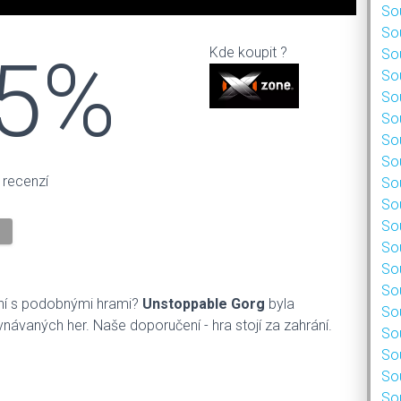
Sou
Sou
5%
Kde koupit ?
Sou
Sou
Sou
Sou
Sou
Sou
 recenzí
Sou
Sou
Sou
Sou
Sou
Sou
ní s podobnými hrami?
Unstoppable Gorg
byla
Sou
návaných her. Naše doporučení - hra stojí za zahrání.
Sou
Sou
Sou
Sou