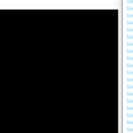
Sou
Sou
Sou
Sou
Sou
Sou
Sou
Sou
Sou
Sou
Sou
Sou
Sou
Sou
Sou
Sou
Sou
Sou
Sou