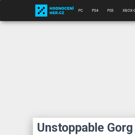
PC
PS4
PS5
XBOX-
Unstoppable Gorg