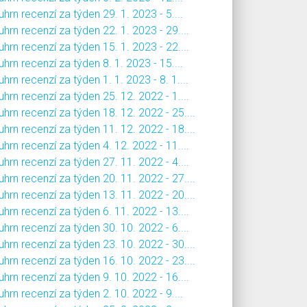
hrn recenzí za týden 29. 1. 2023 - 5....
hrn recenzí za týden 22. 1. 2023 - 29....
hrn recenzí za týden 15. 1. 2023 - 22....
hrn recenzí za týden 8. 1. 2023 - 15....
hrn recenzí za týden 1. 1. 2023 - 8. 1....
hrn recenzí za týden 25. 12. 2022 - 1....
hrn recenzí za týden 18. 12. 2022 - 25....
hrn recenzí za týden 11. 12. 2022 - 18....
hrn recenzí za týden 4. 12. 2022 - 11....
hrn recenzí za týden 27. 11. 2022 - 4....
hrn recenzí za týden 20. 11. 2022 - 27....
hrn recenzí za týden 13. 11. 2022 - 20....
hrn recenzí za týden 6. 11. 2022 - 13....
hrn recenzí za týden 30. 10. 2022 - 6....
hrn recenzí za týden 23. 10. 2022 - 30....
hrn recenzí za týden 16. 10. 2022 - 23....
hrn recenzí za týden 9. 10. 2022 - 16....
hrn recenzí za týden 2. 10. 2022 - 9....