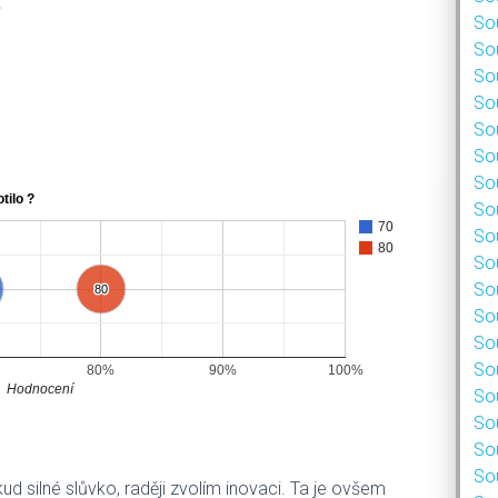
th
Sou
Sou
Sou
Sou
Sou
Sou
Sou
tilo ?
Sou
70
Sou
80
Sou
Sou
80
80
Sou
Sou
Sou
80%
90%
100%
Hodnocení
Sou
Sou
Sou
Sou
d silné slůvko, raději zvolím inovaci. Ta je ovšem