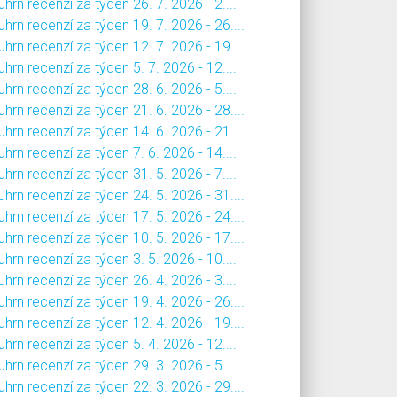
hrn recenzí za týden 26. 7. 2026 - 2....
hrn recenzí za týden 19. 7. 2026 - 26....
hrn recenzí za týden 12. 7. 2026 - 19....
hrn recenzí za týden 5. 7. 2026 - 12....
hrn recenzí za týden 28. 6. 2026 - 5....
hrn recenzí za týden 21. 6. 2026 - 28....
hrn recenzí za týden 14. 6. 2026 - 21....
hrn recenzí za týden 7. 6. 2026 - 14....
hrn recenzí za týden 31. 5. 2026 - 7....
hrn recenzí za týden 24. 5. 2026 - 31....
hrn recenzí za týden 17. 5. 2026 - 24....
hrn recenzí za týden 10. 5. 2026 - 17....
hrn recenzí za týden 3. 5. 2026 - 10....
hrn recenzí za týden 26. 4. 2026 - 3....
hrn recenzí za týden 19. 4. 2026 - 26....
hrn recenzí za týden 12. 4. 2026 - 19....
hrn recenzí za týden 5. 4. 2026 - 12....
hrn recenzí za týden 29. 3. 2026 - 5....
hrn recenzí za týden 22. 3. 2026 - 29....