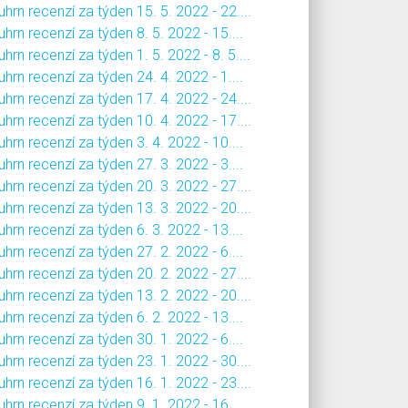
hrn recenzí za týden 15. 5. 2022 - 22....
hrn recenzí za týden 8. 5. 2022 - 15....
hrn recenzí za týden 1. 5. 2022 - 8. 5....
hrn recenzí za týden 24. 4. 2022 - 1....
hrn recenzí za týden 17. 4. 2022 - 24....
hrn recenzí za týden 10. 4. 2022 - 17....
hrn recenzí za týden 3. 4. 2022 - 10....
hrn recenzí za týden 27. 3. 2022 - 3....
hrn recenzí za týden 20. 3. 2022 - 27....
hrn recenzí za týden 13. 3. 2022 - 20....
hrn recenzí za týden 6. 3. 2022 - 13....
hrn recenzí za týden 27. 2. 2022 - 6....
hrn recenzí za týden 20. 2. 2022 - 27....
hrn recenzí za týden 13. 2. 2022 - 20....
hrn recenzí za týden 6. 2. 2022 - 13....
hrn recenzí za týden 30. 1. 2022 - 6....
hrn recenzí za týden 23. 1. 2022 - 30....
hrn recenzí za týden 16. 1. 2022 - 23....
hrn recenzí za týden 9. 1. 2022 - 16....