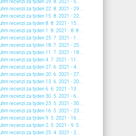
hrn recenzí za týden 29. 8. 2021 - 5....
hrn recenzí za týden 22. 8. 2021 - 29....
hrn recenzí za týden 15. 8. 2021 - 22....
hrn recenzí za týden 8. 8. 2021 - 15....
hrn recenzí za týden 1. 8. 2021 - 8. 8....
hrn recenzí za týden 25. 7. 2021 - 1....
hrn recenzí za týden 18. 7. 2021 - 25....
hrn recenzí za týden 11. 7. 2021 - 18....
hrn recenzí za týden 4. 7. 2021 - 11....
hrn recenzí za týden 27. 6. 2021 - 4....
hrn recenzí za týden 20. 6. 2021 - 27....
hrn recenzí za týden 13. 6. 2021 - 20....
hrn recenzí za týden 6. 6. 2021 - 13....
hrn recenzí za týden 30. 5. 2021 - 6....
hrn recenzí za týden 23. 5. 2021 - 30....
hrn recenzí za týden 16. 5. 2021 - 23....
hrn recenzí za týden 9. 5. 2021 - 16....
hrn recenzí za týden 2. 5. 2021 - 9. 5....
hrn recenzí za týden 25. 4. 2021 - 2....