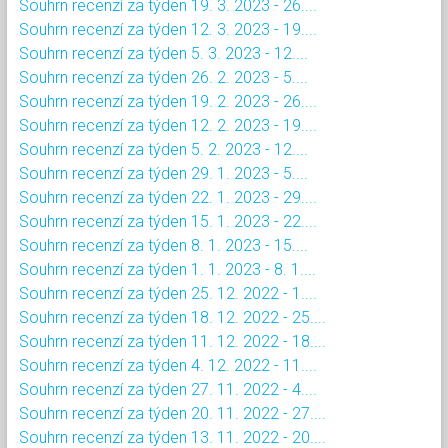
Souhrn recenzí za týden 19. 3. 2023 - 26....
Souhrn recenzí za týden 12. 3. 2023 - 19....
Souhrn recenzí za týden 5. 3. 2023 - 12....
Souhrn recenzí za týden 26. 2. 2023 - 5....
Souhrn recenzí za týden 19. 2. 2023 - 26....
Souhrn recenzí za týden 12. 2. 2023 - 19....
Souhrn recenzí za týden 5. 2. 2023 - 12....
Souhrn recenzí za týden 29. 1. 2023 - 5....
Souhrn recenzí za týden 22. 1. 2023 - 29....
Souhrn recenzí za týden 15. 1. 2023 - 22....
Souhrn recenzí za týden 8. 1. 2023 - 15....
Souhrn recenzí za týden 1. 1. 2023 - 8. 1....
Souhrn recenzí za týden 25. 12. 2022 - 1....
Souhrn recenzí za týden 18. 12. 2022 - 25....
Souhrn recenzí za týden 11. 12. 2022 - 18....
Souhrn recenzí za týden 4. 12. 2022 - 11....
Souhrn recenzí za týden 27. 11. 2022 - 4....
Souhrn recenzí za týden 20. 11. 2022 - 27....
Souhrn recenzí za týden 13. 11. 2022 - 20....