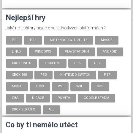
Nejlepší hry
Jaké nejlepší hry najdete na jednotlivých platformách ?
PC
PS4
NINTENDO SWITCH LITE
MACOS
LINUX
WINDOWS
PLAYSTATION 4
ANDROID
XBOX ONE X
XBOX-ONE
PS5
PS2
XBOX 360
PS3
NINTENDO SWITCH
PSP
MOBIL
XBOX
WII
WIIU
3DS
GBA
N-GAGE
PS VITA
GOOGLE STADIA
XBOX SERIES X
ALL
Co by ti nemělo utéct