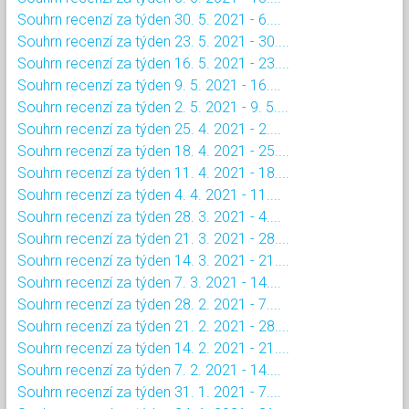
Souhrn recenzí za týden 30. 5. 2021 - 6....
Souhrn recenzí za týden 23. 5. 2021 - 30....
Souhrn recenzí za týden 16. 5. 2021 - 23....
Souhrn recenzí za týden 9. 5. 2021 - 16....
Souhrn recenzí za týden 2. 5. 2021 - 9. 5....
Souhrn recenzí za týden 25. 4. 2021 - 2....
Souhrn recenzí za týden 18. 4. 2021 - 25....
Souhrn recenzí za týden 11. 4. 2021 - 18....
Souhrn recenzí za týden 4. 4. 2021 - 11....
Souhrn recenzí za týden 28. 3. 2021 - 4....
Souhrn recenzí za týden 21. 3. 2021 - 28....
Souhrn recenzí za týden 14. 3. 2021 - 21....
Souhrn recenzí za týden 7. 3. 2021 - 14....
Souhrn recenzí za týden 28. 2. 2021 - 7....
Souhrn recenzí za týden 21. 2. 2021 - 28....
Souhrn recenzí za týden 14. 2. 2021 - 21....
Souhrn recenzí za týden 7. 2. 2021 - 14....
Souhrn recenzí za týden 31. 1. 2021 - 7....