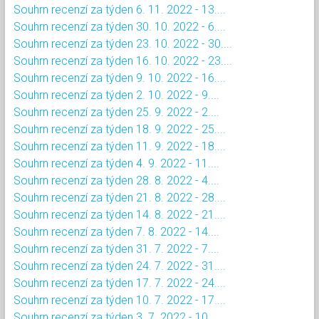
Souhrn recenzí za týden 6. 11. 2022 - 13....
Souhrn recenzí za týden 30. 10. 2022 - 6....
Souhrn recenzí za týden 23. 10. 2022 - 30....
Souhrn recenzí za týden 16. 10. 2022 - 23....
Souhrn recenzí za týden 9. 10. 2022 - 16....
Souhrn recenzí za týden 2. 10. 2022 - 9....
Souhrn recenzí za týden 25. 9. 2022 - 2....
Souhrn recenzí za týden 18. 9. 2022 - 25....
Souhrn recenzí za týden 11. 9. 2022 - 18....
Souhrn recenzí za týden 4. 9. 2022 - 11....
Souhrn recenzí za týden 28. 8. 2022 - 4....
Souhrn recenzí za týden 21. 8. 2022 - 28....
Souhrn recenzí za týden 14. 8. 2022 - 21....
Souhrn recenzí za týden 7. 8. 2022 - 14....
Souhrn recenzí za týden 31. 7. 2022 - 7....
Souhrn recenzí za týden 24. 7. 2022 - 31....
Souhrn recenzí za týden 17. 7. 2022 - 24....
Souhrn recenzí za týden 10. 7. 2022 - 17....
Souhrn recenzí za týden 3. 7. 2022 - 10....