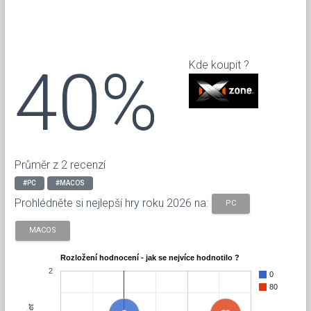
40%
Kde koupit ?
Průměr z 2 recenzí
#PC
#MACOS
Prohlédněte si nejlepší hry roku 2026 na:
PC
MACOS
Rozložení hodnocení - jak se nejvíce hodnotilo ?
2
0
80