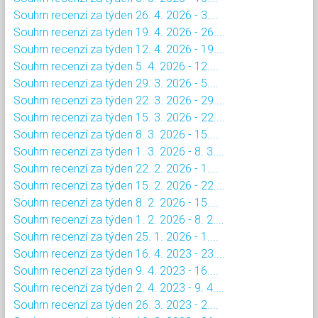
Souhrn recenzí za týden 26. 4. 2026 - 3....
Souhrn recenzí za týden 19. 4. 2026 - 26....
Souhrn recenzí za týden 12. 4. 2026 - 19....
Souhrn recenzí za týden 5. 4. 2026 - 12....
Souhrn recenzí za týden 29. 3. 2026 - 5....
Souhrn recenzí za týden 22. 3. 2026 - 29....
Souhrn recenzí za týden 15. 3. 2026 - 22....
Souhrn recenzí za týden 8. 3. 2026 - 15....
Souhrn recenzí za týden 1. 3. 2026 - 8. 3....
Souhrn recenzí za týden 22. 2. 2026 - 1....
Souhrn recenzí za týden 15. 2. 2026 - 22....
Souhrn recenzí za týden 8. 2. 2026 - 15....
Souhrn recenzí za týden 1. 2. 2026 - 8. 2....
Souhrn recenzí za týden 25. 1. 2026 - 1....
Souhrn recenzí za týden 16. 4. 2023 - 23....
Souhrn recenzí za týden 9. 4. 2023 - 16....
Souhrn recenzí za týden 2. 4. 2023 - 9. 4....
Souhrn recenzí za týden 26. 3. 2023 - 2....