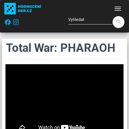
Nav
facebook
search
Total War: PHARAOH