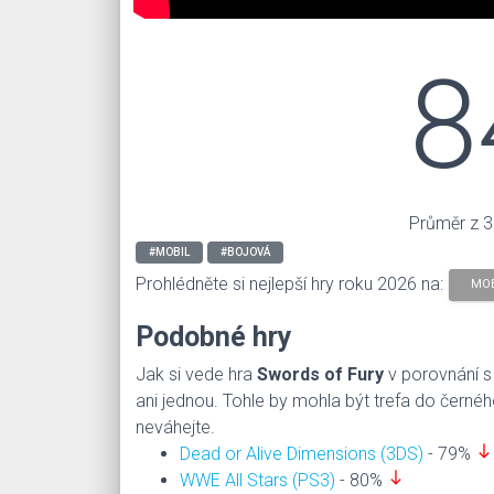
8
Průměr z 3
#MOBIL
#BOJOVÁ
Prohlédněte si nejlepší hry roku 2026 na:
MOB
Podobné hry
Jak si vede hra
Swords of Fury
v porovnání 
ani jednou. Tohle by mohla být trefa do černého
neváhejte.
south
Dead or Alive Dimensions (3DS)
- 79%
south
WWE All Stars (PS3)
- 80%