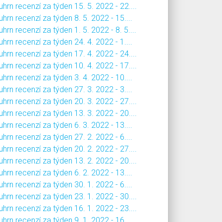
hrn recenzí za týden 15. 5. 2022 - 22....
hrn recenzí za týden 8. 5. 2022 - 15....
hrn recenzí za týden 1. 5. 2022 - 8. 5....
hrn recenzí za týden 24. 4. 2022 - 1....
hrn recenzí za týden 17. 4. 2022 - 24....
hrn recenzí za týden 10. 4. 2022 - 17....
hrn recenzí za týden 3. 4. 2022 - 10....
hrn recenzí za týden 27. 3. 2022 - 3....
hrn recenzí za týden 20. 3. 2022 - 27....
hrn recenzí za týden 13. 3. 2022 - 20....
hrn recenzí za týden 6. 3. 2022 - 13....
hrn recenzí za týden 27. 2. 2022 - 6....
hrn recenzí za týden 20. 2. 2022 - 27....
hrn recenzí za týden 13. 2. 2022 - 20....
hrn recenzí za týden 6. 2. 2022 - 13....
hrn recenzí za týden 30. 1. 2022 - 6....
hrn recenzí za týden 23. 1. 2022 - 30....
hrn recenzí za týden 16. 1. 2022 - 23....
hrn recenzí za týden 9. 1. 2022 - 16....