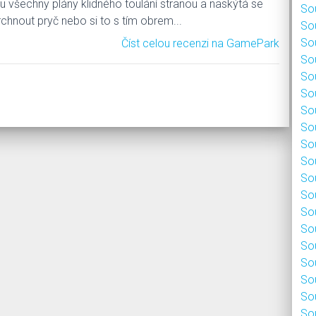
u všechny plány klidného toulání stranou a naskýtá se
Sou
rchnout pryč nebo si to s tím obrem...
Sou
Sou
Číst celou recenzi na GamePark
Sou
Sou
Sou
Sou
Sou
Sou
Sou
Sou
Sou
Sou
Sou
Sou
Sou
Sou
Sou
Sou