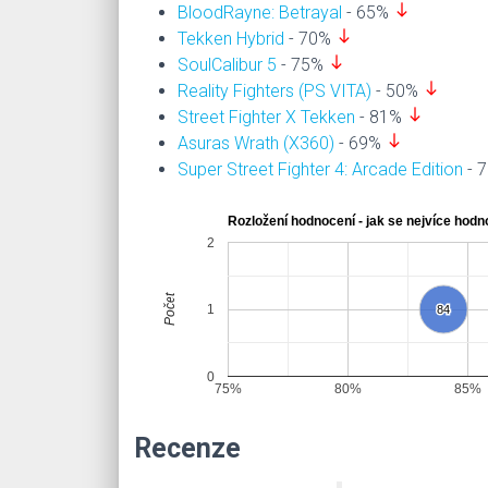
south
BloodRayne: Betrayal
- 65%
south
Tekken Hybrid
- 70%
south
SoulCalibur 5
- 75%
south
Reality Fighters (PS VITA)
- 50%
south
Street Fighter X Tekken
- 81%
south
Asuras Wrath (X360)
- 69%
Super Street Fighter 4: Arcade Edition
- 
Rozložení hodnocení - jak se nejvíce hodno
2
Počet
1
84
84
0
75%
80%
85%
Recenze