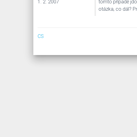
1. 2. 2007
tomto případě jdo
otázka, co dál? P
CS