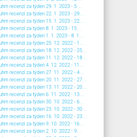
hrn recenzí za týden 29. 1. 2023 - 5....
hrn recenzí za týden 22. 1. 2023 - 29....
hrn recenzí za týden 15. 1. 2023 - 22....
hrn recenzí za týden 8. 1. 2023 - 15....
hrn recenzí za týden 1. 1. 2023 - 8. 1....
hrn recenzí za týden 25. 12. 2022 - 1....
hrn recenzí za týden 18. 12. 2022 - 25....
hrn recenzí za týden 11. 12. 2022 - 18....
hrn recenzí za týden 4. 12. 2022 - 11....
hrn recenzí za týden 27. 11. 2022 - 4....
hrn recenzí za týden 20. 11. 2022 - 27....
hrn recenzí za týden 13. 11. 2022 - 20....
hrn recenzí za týden 6. 11. 2022 - 13....
hrn recenzí za týden 30. 10. 2022 - 6....
hrn recenzí za týden 23. 10. 2022 - 30....
hrn recenzí za týden 16. 10. 2022 - 23....
hrn recenzí za týden 9. 10. 2022 - 16....
hrn recenzí za týden 2. 10. 2022 - 9....