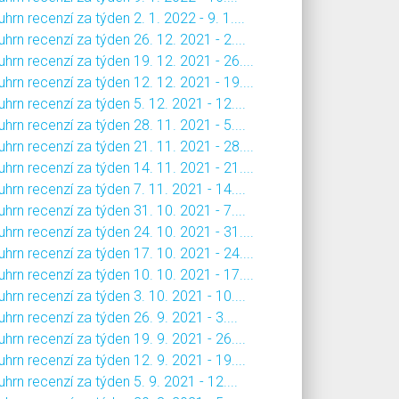
hrn recenzí za týden 2. 1. 2022 - 9. 1....
hrn recenzí za týden 26. 12. 2021 - 2....
hrn recenzí za týden 19. 12. 2021 - 26....
hrn recenzí za týden 12. 12. 2021 - 19....
hrn recenzí za týden 5. 12. 2021 - 12....
hrn recenzí za týden 28. 11. 2021 - 5....
hrn recenzí za týden 21. 11. 2021 - 28....
hrn recenzí za týden 14. 11. 2021 - 21....
hrn recenzí za týden 7. 11. 2021 - 14....
hrn recenzí za týden 31. 10. 2021 - 7....
hrn recenzí za týden 24. 10. 2021 - 31....
hrn recenzí za týden 17. 10. 2021 - 24....
hrn recenzí za týden 10. 10. 2021 - 17....
hrn recenzí za týden 3. 10. 2021 - 10....
hrn recenzí za týden 26. 9. 2021 - 3....
hrn recenzí za týden 19. 9. 2021 - 26....
hrn recenzí za týden 12. 9. 2021 - 19....
hrn recenzí za týden 5. 9. 2021 - 12....