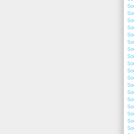
Sou
Sou
Sou
Sou
Sou
Sou
Sou
Sou
Sou
Sou
Sou
Sou
Sou
Sou
Sou
Sou
Sou
Sou