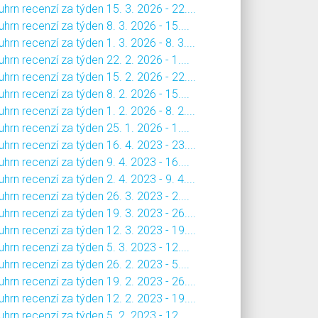
hrn recenzí za týden 15. 3. 2026 - 22....
hrn recenzí za týden 8. 3. 2026 - 15....
hrn recenzí za týden 1. 3. 2026 - 8. 3....
hrn recenzí za týden 22. 2. 2026 - 1....
hrn recenzí za týden 15. 2. 2026 - 22....
hrn recenzí za týden 8. 2. 2026 - 15....
hrn recenzí za týden 1. 2. 2026 - 8. 2....
hrn recenzí za týden 25. 1. 2026 - 1....
hrn recenzí za týden 16. 4. 2023 - 23....
hrn recenzí za týden 9. 4. 2023 - 16....
hrn recenzí za týden 2. 4. 2023 - 9. 4....
hrn recenzí za týden 26. 3. 2023 - 2....
hrn recenzí za týden 19. 3. 2023 - 26....
hrn recenzí za týden 12. 3. 2023 - 19....
hrn recenzí za týden 5. 3. 2023 - 12....
hrn recenzí za týden 26. 2. 2023 - 5....
hrn recenzí za týden 19. 2. 2023 - 26....
hrn recenzí za týden 12. 2. 2023 - 19....
hrn recenzí za týden 5. 2. 2023 - 12....