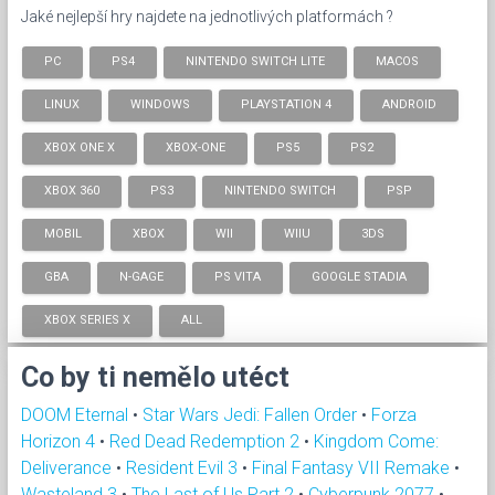
Jaké nejlepší hry najdete na jednotlivých platformách ?
PC
PS4
NINTENDO SWITCH LITE
MACOS
LINUX
WINDOWS
PLAYSTATION 4
ANDROID
XBOX ONE X
XBOX-ONE
PS5
PS2
XBOX 360
PS3
NINTENDO SWITCH
PSP
MOBIL
XBOX
WII
WIIU
3DS
GBA
N-GAGE
PS VITA
GOOGLE STADIA
XBOX SERIES X
ALL
Co by ti nemělo utéct
DOOM Eternal
•
Star Wars Jedi: Fallen Order
•
Forza
Horizon 4
•
Red Dead Redemption 2
•
Kingdom Come:
Deliverance
•
Resident Evil 3
•
Final Fantasy VII Remake
•
Wasteland 3
•
The Last of Us Part 2
•
Cyberpunk 2077
•