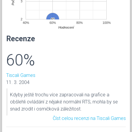
Počet
3
2
60
60
40%
60%
80%
100%
Hodnocení
Recenze
60%
Tiscali Games
11. 3. 2004
Kdyby ještě trochu více zapracovali na grafice a
obšlehli ovládání z nějaké normální RTS, mohla by se
snad zrodit i osmičková záležitost.
Číst celou recenzi na Tiscali Games