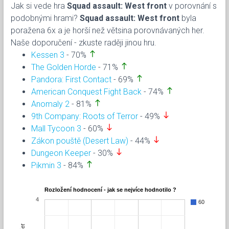
Jak si vede hra
Squad assault: West front
v porovnání s
podobnými hrami?
Squad assault: West front
byla
poražena 6x a je horší než větsina porovnávaných her.
Naše doporučení - zkuste raději jinou hru.
north
Kessen 3
- 70%
north
The Golden Horde
- 71%
north
Pandora: First Contact
- 69%
north
American Conquest Fight Back
- 74%
north
Anomaly 2
- 81%
south
9th Company: Roots of Terror
- 49%
south
Mall Tycoon 3
- 60%
south
Zákon pouště (Desert Law)
- 44%
south
Dungeon Keeper
- 30%
north
Pikmin 3
- 84%
Rozložení hodnocení - jak se nejvíce hodnotilo ?
4
60