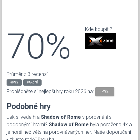
70%
Kde koupit ?
Průměr z 3 recenzí
#PS2
#AKČNÍ
Prohlédněte si nejlepší hry roku 2026 na:
PS2
Podobné hry
Jak si vede hra
Shadow of Rome
v porovnání s
podobnými hrami?
Shadow of Rome
byla poražena 4x a
je horší než větsina porovnávaných her. Naše doporučení
- zkuste raději jinou hru.