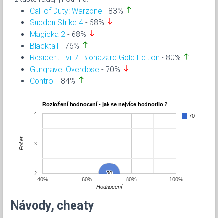
north
Call of Duty: Warzone
- 83%
south
Sudden Strike 4
- 58%
south
Magicka 2
- 68%
north
Blacktail
- 76%
north
Resident Evil 7: Biohazard Gold Edition
- 80%
south
Gungrave: Overdose
- 70%
north
Control
- 84%
Rozložení hodnocení - jak se nejvíce hodnotilo ?
4
70
Počet
3
2
70
70
40%
60%
80%
100%
Hodnocení
Návody, cheaty