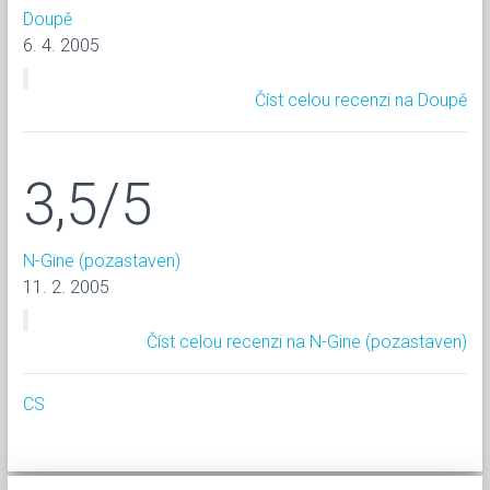
Doupě
6. 4. 2005
Číst celou recenzi na Doupě
3,5/5
N-Gine (pozastaven)
11. 2. 2005
Číst celou recenzi na N-Gine (pozastaven)
CS