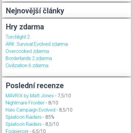
Nejnovější články
Hry zdarma
Torchlight 2
ARK: Survival Evolved zdarma
Overcooked zdarma
Borderlands 2 zdarma
Civilization 6 zdarma
Poslední recenze
MAVRIX by Matt Jones
- 7,5/10
Nightmare Frontier
- 8/10
Halo Campaign Evolved
- 8,5/10
Splatoon Raiders
- 85%
Splatoon Raiders
- 8,5/10
Fogpiercer
- 6,5/10