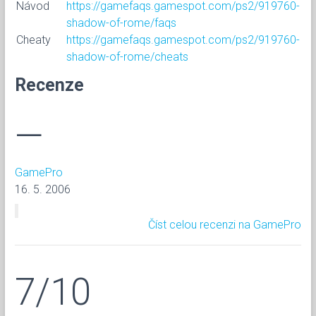
Návod
https://gamefaqs.gamespot.com/ps2/919760-
shadow-of-rome/faqs
Cheaty
https://gamefaqs.gamespot.com/ps2/919760-
shadow-of-rome/cheats
Recenze
—
GamePro
16. 5. 2006
Číst celou recenzi na GamePro
7/10