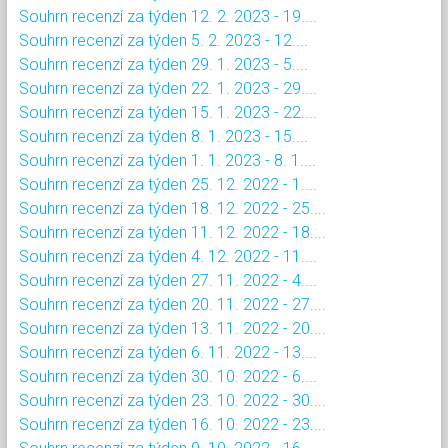
Souhrn recenzí za týden 12. 2. 2023 - 19....
Souhrn recenzí za týden 5. 2. 2023 - 12....
Souhrn recenzí za týden 29. 1. 2023 - 5....
Souhrn recenzí za týden 22. 1. 2023 - 29....
Souhrn recenzí za týden 15. 1. 2023 - 22....
Souhrn recenzí za týden 8. 1. 2023 - 15....
Souhrn recenzí za týden 1. 1. 2023 - 8. 1....
Souhrn recenzí za týden 25. 12. 2022 - 1....
Souhrn recenzí za týden 18. 12. 2022 - 25....
Souhrn recenzí za týden 11. 12. 2022 - 18....
Souhrn recenzí za týden 4. 12. 2022 - 11....
Souhrn recenzí za týden 27. 11. 2022 - 4....
Souhrn recenzí za týden 20. 11. 2022 - 27....
Souhrn recenzí za týden 13. 11. 2022 - 20....
Souhrn recenzí za týden 6. 11. 2022 - 13....
Souhrn recenzí za týden 30. 10. 2022 - 6....
Souhrn recenzí za týden 23. 10. 2022 - 30....
Souhrn recenzí za týden 16. 10. 2022 - 23....