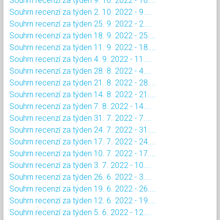
Souhrn recenzí za týden 9. 10. 2022 - 16....
Souhrn recenzí za týden 2. 10. 2022 - 9....
Souhrn recenzí za týden 25. 9. 2022 - 2....
Souhrn recenzí za týden 18. 9. 2022 - 25....
Souhrn recenzí za týden 11. 9. 2022 - 18....
Souhrn recenzí za týden 4. 9. 2022 - 11....
Souhrn recenzí za týden 28. 8. 2022 - 4....
Souhrn recenzí za týden 21. 8. 2022 - 28....
Souhrn recenzí za týden 14. 8. 2022 - 21....
Souhrn recenzí za týden 7. 8. 2022 - 14....
Souhrn recenzí za týden 31. 7. 2022 - 7....
Souhrn recenzí za týden 24. 7. 2022 - 31....
Souhrn recenzí za týden 17. 7. 2022 - 24....
Souhrn recenzí za týden 10. 7. 2022 - 17....
Souhrn recenzí za týden 3. 7. 2022 - 10....
Souhrn recenzí za týden 26. 6. 2022 - 3....
Souhrn recenzí za týden 19. 6. 2022 - 26....
Souhrn recenzí za týden 12. 6. 2022 - 19....
Souhrn recenzí za týden 5. 6. 2022 - 12....