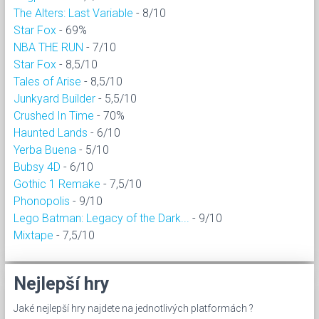
The Alters: Last Variable
- 8/10
Star Fox
- 69%
NBA THE RUN
- 7/10
Star Fox
- 8,5/10
Tales of Arise
- 8,5/10
Junkyard Builder
- 5,5/10
Crushed In Time
- 70%
Haunted Lands
- 6/10
Yerba Buena
- 5/10
Bubsy 4D
- 6/10
Gothic 1 Remake
- 7,5/10
Phonopolis
- 9/10
Lego Batman: Legacy of the Dark...
- 9/10
Mixtape
- 7,5/10
Nejlepší hry
Jaké nejlepší hry najdete na jednotlivých platformách ?