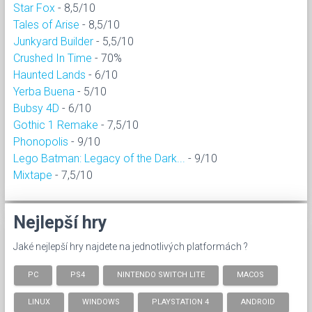
Star Fox
- 8,5/10
Tales of Arise
- 8,5/10
Junkyard Builder
- 5,5/10
Crushed In Time
- 70%
Haunted Lands
- 6/10
Yerba Buena
- 5/10
Bubsy 4D
- 6/10
Gothic 1 Remake
- 7,5/10
Phonopolis
- 9/10
Lego Batman: Legacy of the Dark...
- 9/10
Mixtape
- 7,5/10
Nejlepší hry
Jaké nejlepší hry najdete na jednotlivých platformách ?
PC
PS4
NINTENDO SWITCH LITE
MACOS
LINUX
WINDOWS
PLAYSTATION 4
ANDROID