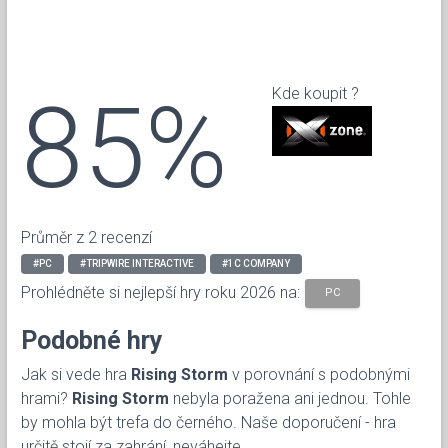
85%
Kde koupit ?
Průměr z 2 recenzí
#PC
#TRIPWIRE INTERACTIVE
#1C COMPANY
Prohlédněte si nejlepší hry roku 2026 na:
PC
Podobné hry
Jak si vede hra
Rising Storm
v porovnání s podobnými
hrami?
Rising Storm
nebyla poražena ani jednou. Tohle
by mohla být trefa do černého. Naše doporučení - hra
určitě stojí za zahrání, neváhejte.