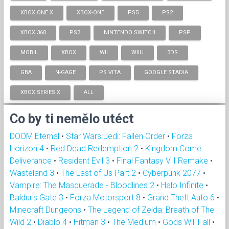
XBOX ONE X
XBOX-ONE
PS5
PS2
XBOX 360
PS3
NINTENDO SWITCH
PSP
MOBIL
XBOX
WII
WIIU
3DS
GBA
N-GAGE
PS VITA
GOOGLE STADIA
XBOX SERIES X
ALL
Co by ti nemělo utéct
DOOM Eternal
•
Star Wars Jedi: Fallen Order
•
Forza
Horizon 4
•
Red Dead Redemption 2
•
Kingdom Come:
Deliverance
•
Resident Evil 3
•
Final Fantasy VII Remake
•
Wasteland 3
•
The Last of Us Part 2
•
Cyberpunk 2077
•
Vampire: The Masquerade - Bloodlines 2
•
Halo Infinite
•
Baldur's Gate 3
•
Forza Motorsport 8
•
Grand Theft Auto 6
•
Minecraft Dungeons
•
The Legend of Zelda: Breath of The
Wild 2
•
Diablo 4
•
Hitman 3
•
The Medium
•
Gods Will Fall
•