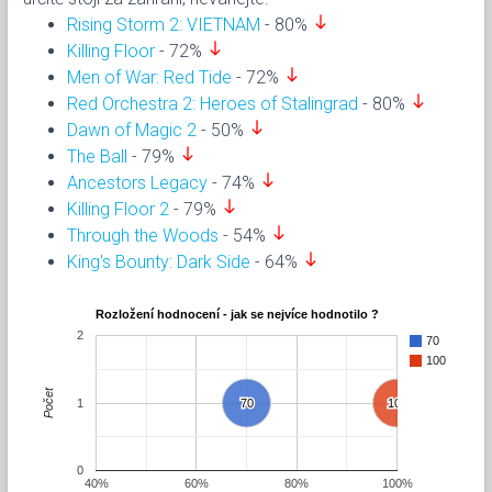
south
Rising Storm 2: VIETNAM
- 80%
south
Killing Floor
- 72%
south
Men of War: Red Tide
- 72%
south
Red Orchestra 2: Heroes of Stalingrad
- 80%
south
Dawn of Magic 2
- 50%
south
The Ball
- 79%
south
Ancestors Legacy
- 74%
south
Killing Floor 2
- 79%
south
Through the Woods
- 54%
south
King's Bounty: Dark Side
- 64%
Rozložení hodnocení - jak se nejvíce hodnotilo ?
2
70
100
Počet
1
70
70
100
100
0
40%
60%
80%
100%