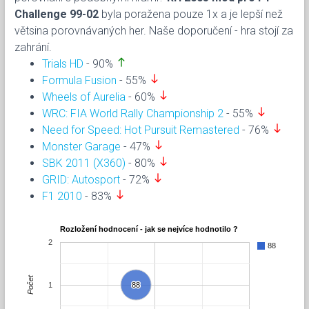
Challenge 99-02
byla poražena pouze 1x a je lepší než
větsina porovnávaných her. Naše doporučení - hra stojí za
zahrání.
north
Trials HD
- 90%
south
Formula Fusion
- 55%
south
Wheels of Aurelia
- 60%
south
WRC: FIA World Rally Championship 2
- 55%
south
Need for Speed: Hot Pursuit Remastered
- 76%
south
Monster Garage
- 47%
south
SBK 2011 (X360)
- 80%
south
GRID: Autosport
- 72%
south
F1 2010
- 83%
Rozložení hodnocení - jak se nejvíce hodnotilo ?
2
88
Počet
1
88
88