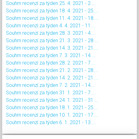
Souhrn recenzí za týden 25. 4. 2021 - 2....
Souhrn recenzí za týden 18. 4. 2021 - 25....
Souhrn recenzí za týden 11. 4. 2021 - 18....
Souhrn recenzí za týden 4. 4. 2021 - 11....
Souhrn recenzí za týden 28. 3. 2021 - 4....
Souhrn recenzí za týden 21. 3. 2021 - 28....
Souhrn recenzí za týden 14. 3. 2021 - 21....
Souhrn recenzí za týden 7. 3. 2021 - 14....
Souhrn recenzí za týden 28. 2. 2021 - 7....
Souhrn recenzí za týden 21. 2. 2021 - 28....
Souhrn recenzí za týden 14. 2. 2021 - 21....
Souhrn recenzí za týden 7. 2. 2021 - 14....
Souhrn recenzí za týden 31. 1. 2021 - 7....
Souhrn recenzí za týden 24. 1. 2021 - 31....
Souhrn recenzí za týden 18. 1. 2021 - 25....
Souhrn recenzí za týden 10. 1. 2021 - 17....
Souhrn recenzí za týden 6. 1. 2021 - 13....