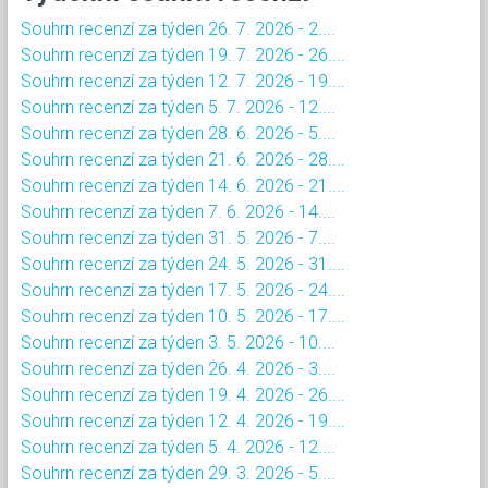
Souhrn recenzí za týden 26. 7. 2026 - 2....
Souhrn recenzí za týden 19. 7. 2026 - 26....
Souhrn recenzí za týden 12. 7. 2026 - 19....
Souhrn recenzí za týden 5. 7. 2026 - 12....
Souhrn recenzí za týden 28. 6. 2026 - 5....
Souhrn recenzí za týden 21. 6. 2026 - 28....
Souhrn recenzí za týden 14. 6. 2026 - 21....
Souhrn recenzí za týden 7. 6. 2026 - 14....
Souhrn recenzí za týden 31. 5. 2026 - 7....
Souhrn recenzí za týden 24. 5. 2026 - 31....
Souhrn recenzí za týden 17. 5. 2026 - 24....
Souhrn recenzí za týden 10. 5. 2026 - 17....
Souhrn recenzí za týden 3. 5. 2026 - 10....
Souhrn recenzí za týden 26. 4. 2026 - 3....
Souhrn recenzí za týden 19. 4. 2026 - 26....
Souhrn recenzí za týden 12. 4. 2026 - 19....
Souhrn recenzí za týden 5. 4. 2026 - 12....
Souhrn recenzí za týden 29. 3. 2026 - 5....