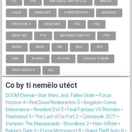
PC
PS4
NINTENDO SWITCH LITE
MACOS
LINUX
WINDOWS
PLAYSTATION 4
ANDROID
XBOX ONE X
XBOX-ONE
PS5
PS2
XBOX 360
PS3
NINTENDO SWITCH
PSP
MOBIL
XBOX
WII
WIIU
3DS
GBA
N-GAGE
PS VITA
GOOGLE STADIA
XBOX SERIES X
ALL
Co by ti nemělo utéct
DOOM Eternal
•
Star Wars Jedi: Fallen Order
•
Forza
Horizon 4
•
Red Dead Redemption 2
•
Kingdom Come:
Deliverance
•
Resident Evil 3
•
Final Fantasy VII Remake
•
Wasteland 3
•
The Last of Us Part 2
•
Cyberpunk 2077
•
Vampire: The Masquerade - Bloodlines 2
•
Halo Infinite
•
Baldur's Gate 3
•
Forza Motorsport 8
•
Grand Theft Auto 6
•