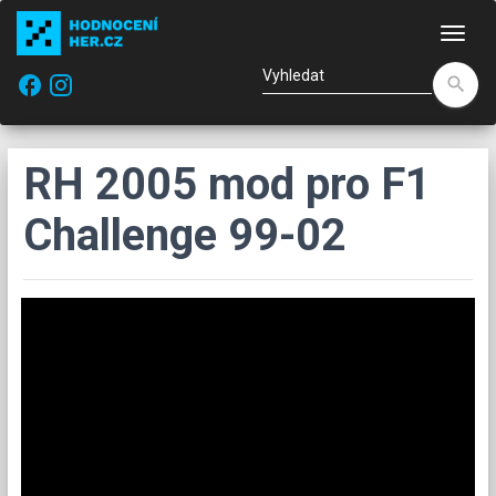
Nav
facebook
search
RH 2005 mod pro F1
Challenge 99-02