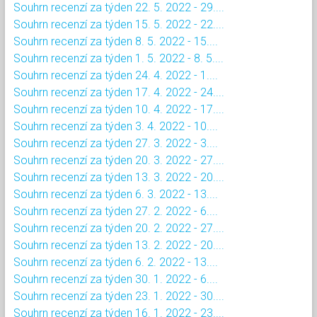
Souhrn recenzí za týden 22. 5. 2022 - 29....
Souhrn recenzí za týden 15. 5. 2022 - 22....
Souhrn recenzí za týden 8. 5. 2022 - 15....
Souhrn recenzí za týden 1. 5. 2022 - 8. 5....
Souhrn recenzí za týden 24. 4. 2022 - 1....
Souhrn recenzí za týden 17. 4. 2022 - 24....
Souhrn recenzí za týden 10. 4. 2022 - 17....
Souhrn recenzí za týden 3. 4. 2022 - 10....
Souhrn recenzí za týden 27. 3. 2022 - 3....
Souhrn recenzí za týden 20. 3. 2022 - 27....
Souhrn recenzí za týden 13. 3. 2022 - 20....
Souhrn recenzí za týden 6. 3. 2022 - 13....
Souhrn recenzí za týden 27. 2. 2022 - 6....
Souhrn recenzí za týden 20. 2. 2022 - 27....
Souhrn recenzí za týden 13. 2. 2022 - 20....
Souhrn recenzí za týden 6. 2. 2022 - 13....
Souhrn recenzí za týden 30. 1. 2022 - 6....
Souhrn recenzí za týden 23. 1. 2022 - 30....
Souhrn recenzí za týden 16. 1. 2022 - 23....