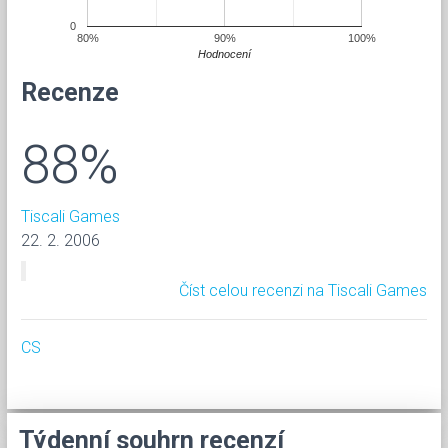
0
80%
90%
100%
Hodnocení
Recenze
88%
Tiscali Games
22. 2. 2006
Číst celou recenzi na Tiscali Games
CS
Týdenní souhrn recenzí