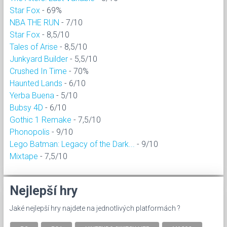
Star Fox
- 69%
NBA THE RUN
- 7/10
Star Fox
- 8,5/10
Tales of Arise
- 8,5/10
Junkyard Builder
- 5,5/10
Crushed In Time
- 70%
Haunted Lands
- 6/10
Yerba Buena
- 5/10
Bubsy 4D
- 6/10
Gothic 1 Remake
- 7,5/10
Phonopolis
- 9/10
Lego Batman: Legacy of the Dark...
- 9/10
Mixtape
- 7,5/10
Nejlepší hry
Jaké nejlepší hry najdete na jednotlivých platformách ?