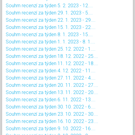
Souhrn recenzí za týden 5. 2. 2023 - 12....
Souhrn recenzí za týden 29. 1. 2023 - 5....
Souhrn recenzí za týden 22. 1. 2023 - 29....
Souhrn recenzí za týden 15. 1. 2023 - 22....
Souhrn recenzí za týden 8. 1. 2023 - 15....
Souhrn recenzí za týden 1. 1. 2023 - 8. 1....
Souhrn recenzí za týden 25. 12. 2022 - 1....
Souhrn recenzí za týden 18. 12. 2022 - 25....
Souhrn recenzí za týden 11. 12. 2022 - 18....
Souhrn recenzí za týden 4. 12. 2022 - 11....
Souhrn recenzí za týden 27. 11. 2022 - 4....
Souhrn recenzí za týden 20. 11. 2022 - 27....
Souhrn recenzí za týden 13. 11. 2022 - 20....
Souhrn recenzí za týden 6. 11. 2022 - 13....
Souhrn recenzí za týden 30. 10. 2022 - 6....
Souhrn recenzí za týden 23. 10. 2022 - 30....
Souhrn recenzí za týden 16. 10. 2022 - 23....
Souhrn recenzí za týden 9. 10. 2022 - 16....