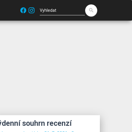
facebook
search
ýdenní souhrn recenzí