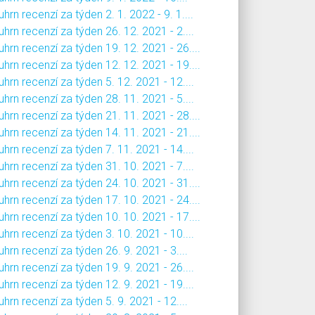
hrn recenzí za týden 2. 1. 2022 - 9. 1....
hrn recenzí za týden 26. 12. 2021 - 2....
hrn recenzí za týden 19. 12. 2021 - 26....
hrn recenzí za týden 12. 12. 2021 - 19....
hrn recenzí za týden 5. 12. 2021 - 12....
hrn recenzí za týden 28. 11. 2021 - 5....
hrn recenzí za týden 21. 11. 2021 - 28....
hrn recenzí za týden 14. 11. 2021 - 21....
hrn recenzí za týden 7. 11. 2021 - 14....
hrn recenzí za týden 31. 10. 2021 - 7....
hrn recenzí za týden 24. 10. 2021 - 31....
hrn recenzí za týden 17. 10. 2021 - 24....
hrn recenzí za týden 10. 10. 2021 - 17....
hrn recenzí za týden 3. 10. 2021 - 10....
hrn recenzí za týden 26. 9. 2021 - 3....
hrn recenzí za týden 19. 9. 2021 - 26....
hrn recenzí za týden 12. 9. 2021 - 19....
hrn recenzí za týden 5. 9. 2021 - 12....