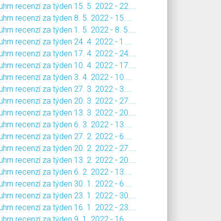
hrn recenzí za týden 15. 5. 2022 - 22....
hrn recenzí za týden 8. 5. 2022 - 15....
hrn recenzí za týden 1. 5. 2022 - 8. 5....
hrn recenzí za týden 24. 4. 2022 - 1....
hrn recenzí za týden 17. 4. 2022 - 24....
hrn recenzí za týden 10. 4. 2022 - 17....
hrn recenzí za týden 3. 4. 2022 - 10....
hrn recenzí za týden 27. 3. 2022 - 3....
hrn recenzí za týden 20. 3. 2022 - 27....
hrn recenzí za týden 13. 3. 2022 - 20....
hrn recenzí za týden 6. 3. 2022 - 13....
hrn recenzí za týden 27. 2. 2022 - 6....
hrn recenzí za týden 20. 2. 2022 - 27....
hrn recenzí za týden 13. 2. 2022 - 20....
hrn recenzí za týden 6. 2. 2022 - 13....
hrn recenzí za týden 30. 1. 2022 - 6....
hrn recenzí za týden 23. 1. 2022 - 30....
hrn recenzí za týden 16. 1. 2022 - 23....
hrn recenzí za týden 9. 1. 2022 - 16....