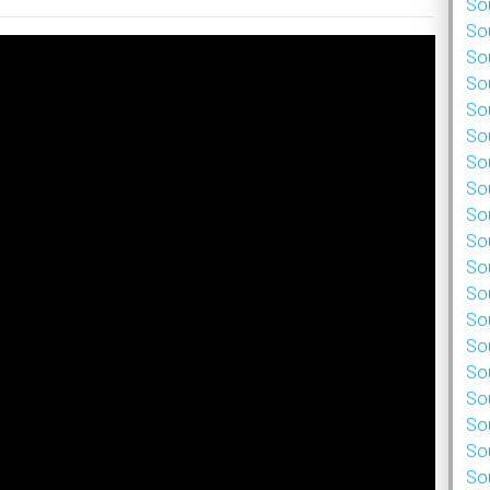
Sou
Sou
Sou
Sou
Sou
Sou
Sou
Sou
Sou
Sou
Sou
Sou
Sou
Sou
Sou
Sou
Sou
Sou
Sou