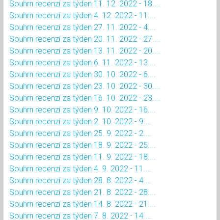
Souhrn recenzí za týden 11. 12. 2022 - 18....
Souhrn recenzí za týden 4. 12. 2022 - 11....
Souhrn recenzí za týden 27. 11. 2022 - 4....
Souhrn recenzí za týden 20. 11. 2022 - 27....
Souhrn recenzí za týden 13. 11. 2022 - 20....
Souhrn recenzí za týden 6. 11. 2022 - 13....
Souhrn recenzí za týden 30. 10. 2022 - 6....
Souhrn recenzí za týden 23. 10. 2022 - 30....
Souhrn recenzí za týden 16. 10. 2022 - 23....
Souhrn recenzí za týden 9. 10. 2022 - 16....
Souhrn recenzí za týden 2. 10. 2022 - 9....
Souhrn recenzí za týden 25. 9. 2022 - 2....
Souhrn recenzí za týden 18. 9. 2022 - 25....
Souhrn recenzí za týden 11. 9. 2022 - 18....
Souhrn recenzí za týden 4. 9. 2022 - 11....
Souhrn recenzí za týden 28. 8. 2022 - 4....
Souhrn recenzí za týden 21. 8. 2022 - 28....
Souhrn recenzí za týden 14. 8. 2022 - 21....
Souhrn recenzí za týden 7. 8. 2022 - 14....