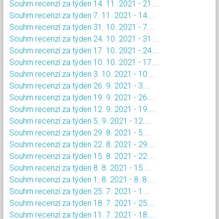
Souhrn recenzí za týden 14. 11. 2021 - 21....
Souhrn recenzí za týden 7. 11. 2021 - 14....
Souhrn recenzí za týden 31. 10. 2021 - 7....
Souhrn recenzí za týden 24. 10. 2021 - 31....
Souhrn recenzí za týden 17. 10. 2021 - 24....
Souhrn recenzí za týden 10. 10. 2021 - 17....
Souhrn recenzí za týden 3. 10. 2021 - 10....
Souhrn recenzí za týden 26. 9. 2021 - 3....
Souhrn recenzí za týden 19. 9. 2021 - 26....
Souhrn recenzí za týden 12. 9. 2021 - 19....
Souhrn recenzí za týden 5. 9. 2021 - 12....
Souhrn recenzí za týden 29. 8. 2021 - 5....
Souhrn recenzí za týden 22. 8. 2021 - 29....
Souhrn recenzí za týden 15. 8. 2021 - 22....
Souhrn recenzí za týden 8. 8. 2021 - 15....
Souhrn recenzí za týden 1. 8. 2021 - 8. 8....
Souhrn recenzí za týden 25. 7. 2021 - 1....
Souhrn recenzí za týden 18. 7. 2021 - 25....
Souhrn recenzí za týden 11. 7. 2021 - 18....