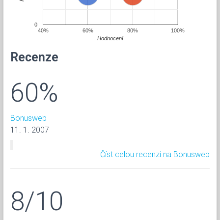
0
40%
60%
80%
100%
Hodnocení
Recenze
60%
Bonusweb
11. 1. 2007
Číst celou recenzi na Bonusweb
8/10