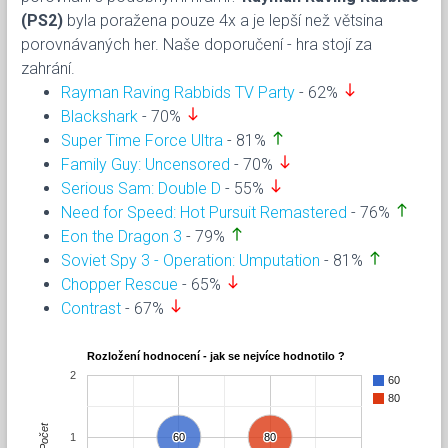
(PS2)
byla poražena pouze 4x a je lepší než větsina
porovnávaných her. Naše doporučení - hra stojí za
zahrání.
south
Rayman Raving Rabbids TV Party
- 62%
south
Blackshark
- 70%
north
Super Time Force Ultra
- 81%
south
Family Guy: Uncensored
- 70%
south
Serious Sam: Double D
- 55%
north
Need for Speed: Hot Pursuit Remastered
- 76%
north
Eon the Dragon 3
- 79%
north
Soviet Spy 3 - Operation: Umputation
- 81%
south
Chopper Rescue
- 65%
south
Contrast
- 67%
Rozložení hodnocení - jak se nejvíce hodnotilo ?
2
60
80
Počet
1
60
60
80
80