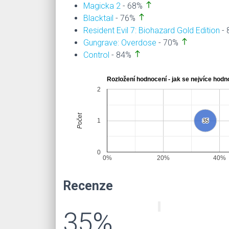
north
Magicka 2
- 68%
north
Blacktail
- 76%
Resident Evil 7: Biohazard Gold Edition
-
north
Gungrave: Overdose
- 70%
north
Control
- 84%
Rozložení hodnocení - jak se nejvíce hodno
2
Počet
1
35
35
0
0%
20%
40%
Recenze
35%