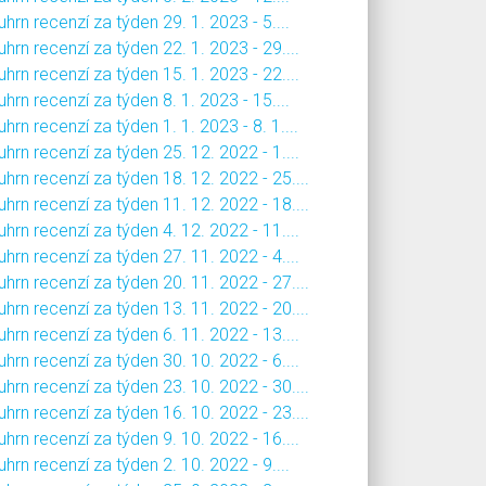
hrn recenzí za týden 29. 1. 2023 - 5....
hrn recenzí za týden 22. 1. 2023 - 29....
hrn recenzí za týden 15. 1. 2023 - 22....
hrn recenzí za týden 8. 1. 2023 - 15....
hrn recenzí za týden 1. 1. 2023 - 8. 1....
hrn recenzí za týden 25. 12. 2022 - 1....
hrn recenzí za týden 18. 12. 2022 - 25....
hrn recenzí za týden 11. 12. 2022 - 18....
hrn recenzí za týden 4. 12. 2022 - 11....
hrn recenzí za týden 27. 11. 2022 - 4....
hrn recenzí za týden 20. 11. 2022 - 27....
hrn recenzí za týden 13. 11. 2022 - 20....
hrn recenzí za týden 6. 11. 2022 - 13....
hrn recenzí za týden 30. 10. 2022 - 6....
hrn recenzí za týden 23. 10. 2022 - 30....
hrn recenzí za týden 16. 10. 2022 - 23....
hrn recenzí za týden 9. 10. 2022 - 16....
hrn recenzí za týden 2. 10. 2022 - 9....