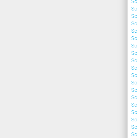
Sou
Sou
Sou
Sou
Sou
Sou
Sou
Sou
Sou
Sou
Sou
Sou
Sou
Sou
Sou
Sou
Sou
Sou
Sou