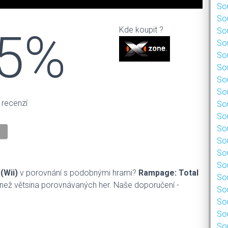
Sou
Sou
5%
Kde koupit ?
Sou
Sou
Sou
Sou
Sou
Sou
 recenzí
Sou
Sou
Sou
Sou
Sou
Sou
(Wii)
v porovnání s podobnými hrami?
Rampage: Total
Sou
 než větsina porovnávaných her. Naše doporučení -
Sou
Sou
Sou
Sou