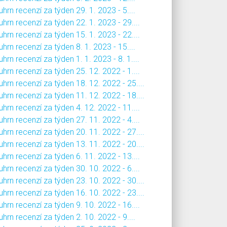
hrn recenzí za týden 29. 1. 2023 - 5....
hrn recenzí za týden 22. 1. 2023 - 29....
hrn recenzí za týden 15. 1. 2023 - 22....
hrn recenzí za týden 8. 1. 2023 - 15....
hrn recenzí za týden 1. 1. 2023 - 8. 1....
hrn recenzí za týden 25. 12. 2022 - 1....
hrn recenzí za týden 18. 12. 2022 - 25....
hrn recenzí za týden 11. 12. 2022 - 18....
hrn recenzí za týden 4. 12. 2022 - 11....
hrn recenzí za týden 27. 11. 2022 - 4....
hrn recenzí za týden 20. 11. 2022 - 27....
hrn recenzí za týden 13. 11. 2022 - 20....
hrn recenzí za týden 6. 11. 2022 - 13....
hrn recenzí za týden 30. 10. 2022 - 6....
hrn recenzí za týden 23. 10. 2022 - 30....
hrn recenzí za týden 16. 10. 2022 - 23....
hrn recenzí za týden 9. 10. 2022 - 16....
hrn recenzí za týden 2. 10. 2022 - 9....