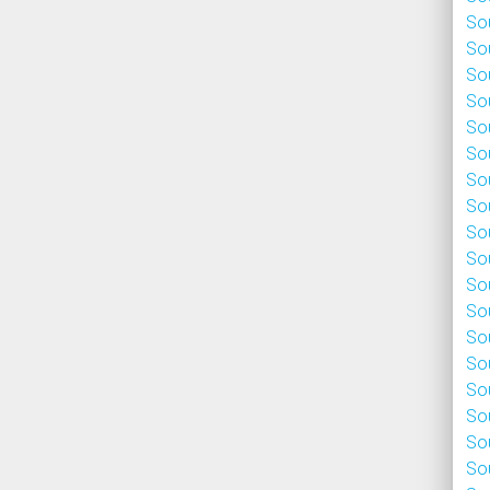
Sou
Sou
Sou
Sou
Sou
Sou
Sou
Sou
Sou
Sou
Sou
Sou
Sou
Sou
Sou
Sou
Sou
Sou