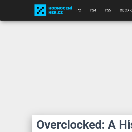
PC
PS4
PS5
XBOX-
Overclocked: A Hi