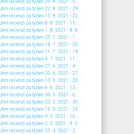
hrn recenzí za týden 29. 8. 2021 - 5....
hrn recenzí za týden 22. 8. 2021 - 29....
hrn recenzí za týden 15. 8. 2021 - 22....
hrn recenzí za týden 8. 8. 2021 - 15....
hrn recenzí za týden 1. 8. 2021 - 8. 8....
hrn recenzí za týden 25. 7. 2021 - 1....
hrn recenzí za týden 18. 7. 2021 - 25....
hrn recenzí za týden 11. 7. 2021 - 18....
hrn recenzí za týden 4. 7. 2021 - 11....
hrn recenzí za týden 27. 6. 2021 - 4....
hrn recenzí za týden 20. 6. 2021 - 27....
hrn recenzí za týden 13. 6. 2021 - 20....
hrn recenzí za týden 6. 6. 2021 - 13....
hrn recenzí za týden 30. 5. 2021 - 6....
hrn recenzí za týden 23. 5. 2021 - 30....
hrn recenzí za týden 16. 5. 2021 - 23....
hrn recenzí za týden 9. 5. 2021 - 16....
hrn recenzí za týden 2. 5. 2021 - 9. 5....
hrn recenzí za týden 25. 4. 2021 - 2....