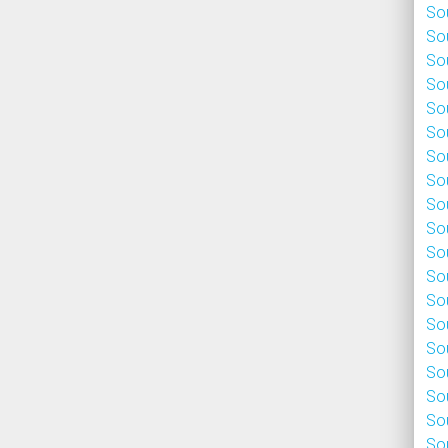
Sou
Sou
Sou
Sou
Sou
Sou
Sou
Sou
Sou
Sou
Sou
Sou
Sou
Sou
Sou
Sou
Sou
Sou
Sou