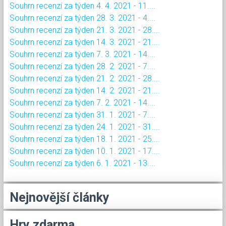
Souhrn recenzí za týden 4. 4. 2021 - 11....
Souhrn recenzí za týden 28. 3. 2021 - 4....
Souhrn recenzí za týden 21. 3. 2021 - 28....
Souhrn recenzí za týden 14. 3. 2021 - 21....
Souhrn recenzí za týden 7. 3. 2021 - 14....
Souhrn recenzí za týden 28. 2. 2021 - 7....
Souhrn recenzí za týden 21. 2. 2021 - 28....
Souhrn recenzí za týden 14. 2. 2021 - 21....
Souhrn recenzí za týden 7. 2. 2021 - 14....
Souhrn recenzí za týden 31. 1. 2021 - 7....
Souhrn recenzí za týden 24. 1. 2021 - 31....
Souhrn recenzí za týden 18. 1. 2021 - 25....
Souhrn recenzí za týden 10. 1. 2021 - 17....
Souhrn recenzí za týden 6. 1. 2021 - 13....
Nejnovější články
Hry zdarma