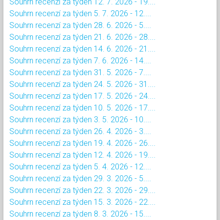
Souhrn recenzí za týden 12. 7. 2026 - 19....
Souhrn recenzí za týden 5. 7. 2026 - 12....
Souhrn recenzí za týden 28. 6. 2026 - 5....
Souhrn recenzí za týden 21. 6. 2026 - 28....
Souhrn recenzí za týden 14. 6. 2026 - 21....
Souhrn recenzí za týden 7. 6. 2026 - 14....
Souhrn recenzí za týden 31. 5. 2026 - 7....
Souhrn recenzí za týden 24. 5. 2026 - 31....
Souhrn recenzí za týden 17. 5. 2026 - 24....
Souhrn recenzí za týden 10. 5. 2026 - 17....
Souhrn recenzí za týden 3. 5. 2026 - 10....
Souhrn recenzí za týden 26. 4. 2026 - 3....
Souhrn recenzí za týden 19. 4. 2026 - 26....
Souhrn recenzí za týden 12. 4. 2026 - 19....
Souhrn recenzí za týden 5. 4. 2026 - 12....
Souhrn recenzí za týden 29. 3. 2026 - 5....
Souhrn recenzí za týden 22. 3. 2026 - 29....
Souhrn recenzí za týden 15. 3. 2026 - 22....
Souhrn recenzí za týden 8. 3. 2026 - 15....