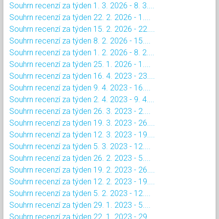
Souhrn recenzí za týden 1. 3. 2026 - 8. 3....
Souhrn recenzí za týden 22. 2. 2026 - 1....
Souhrn recenzí za týden 15. 2. 2026 - 22....
Souhrn recenzí za týden 8. 2. 2026 - 15....
Souhrn recenzí za týden 1. 2. 2026 - 8. 2....
Souhrn recenzí za týden 25. 1. 2026 - 1....
Souhrn recenzí za týden 16. 4. 2023 - 23....
Souhrn recenzí za týden 9. 4. 2023 - 16....
Souhrn recenzí za týden 2. 4. 2023 - 9. 4....
Souhrn recenzí za týden 26. 3. 2023 - 2....
Souhrn recenzí za týden 19. 3. 2023 - 26....
Souhrn recenzí za týden 12. 3. 2023 - 19....
Souhrn recenzí za týden 5. 3. 2023 - 12....
Souhrn recenzí za týden 26. 2. 2023 - 5....
Souhrn recenzí za týden 19. 2. 2023 - 26....
Souhrn recenzí za týden 12. 2. 2023 - 19....
Souhrn recenzí za týden 5. 2. 2023 - 12....
Souhrn recenzí za týden 29. 1. 2023 - 5....
Souhrn recenzí za týden 22. 1. 2023 - 29....