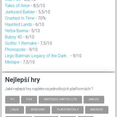
Tales of Arise
- 8,5/10
Junkyard Builder
- 5,5/10
Crushed In Time
- 70%
Haunted Lands
- 6/10
Yerba Buena
- 5/10
Bubsy 4D
- 6/10
Gothic 1 Remake
- 7,5/10
Phonopolis
- 9/10
Lego Batman: Legacy of the Dark...
- 9/10
Mixtape
- 7,5/10
Nejlepší hry
Jaké nejlepší hry najdete na jednotlivých platformách ?
PC
PS4
NINTENDO SWITCH LITE
MACOS
LINUX
WINDOWS
PLAYSTATION 4
ANDROID