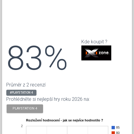
83%
Kde koupit ?
Průměr z 2 recenzí
#PLAYSTATION 4
Prohlédněte si nejlepší hry roku 2026 na:
PLAYSTATION 4
Rozložení hodnocení - jak se nejvíce hodnotilo ?
2
85
80