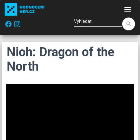
Nav
facebook
search
Nioh: Dragon of the
North