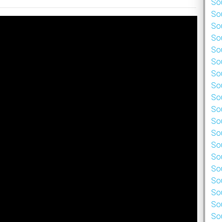
Sou
Sou
Sou
Sou
Sou
Sou
Sou
Sou
Sou
Sou
Sou
Sou
Sou
Sou
Sou
Sou
Sou
Sou
Sou