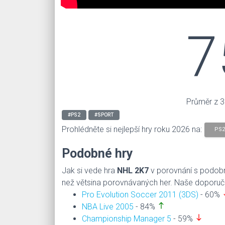
7
Průměr z 3
#PS2
#SPORT
Prohlédněte si nejlepší hry roku 2026 na:
PS2
Podobné hry
Jak si vede hra
NHL 2K7
v porovnání s podob
než větsina porovnávaných her. Naše doporučení
s
Pro Evolution Soccer 2011 (3DS)
- 60%
north
NBA Live 2005
- 84%
south
Championship Manager 5
- 59%