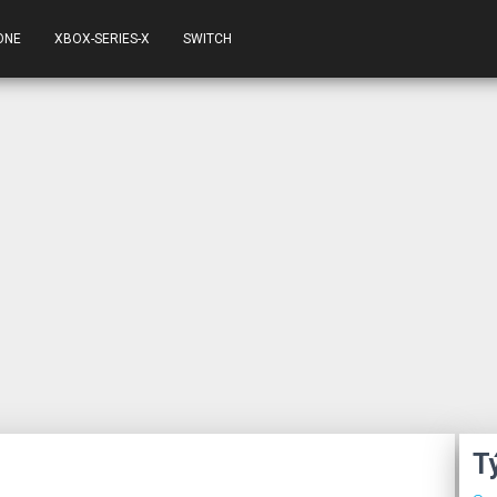
ONE
XBOX-SERIES-X
SWITCH
T