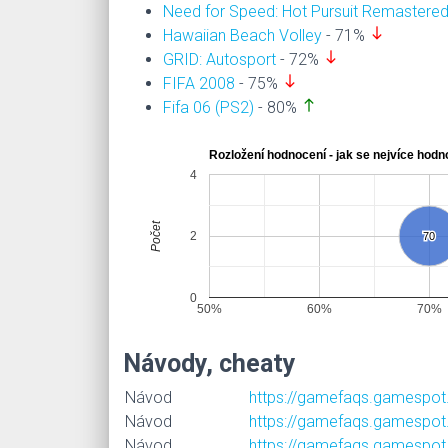
Need for Speed: Hot Pursuit Remastere
south
Hawaiian Beach Volley
- 71%
south
GRID: Autosport
- 72%
south
FIFA 2008
- 75%
north
Fifa 06 (PS2)
- 80%
Rozložení hodnocení - jak se nejvíce hodno
4
Počet
2
70
70
0
50%
60%
70%
Návody, cheaty
Návod
https://gamefaqs.gamespot
Návod
https://gamefaqs.gamespot
Návod
https://gamefaqs.gamespot