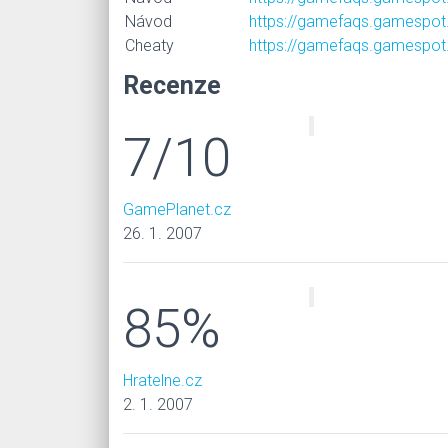
Návod
https://gamefaqs.gamespot
Cheaty
https://gamefaqs.gamespo
Recenze
7/10
GamePlanet.cz
26. 1. 2007
85%
Hratelne.cz
2. 1. 2007