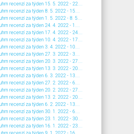
hrn recenzí za týden 15. 5. 2022 - 22....
hrn recenzí za týden 8. 5. 2022 - 15....
hrn recenzí za týden 1. 5. 2022 - 8. 5....
hrn recenzí za týden 24. 4. 2022 - 1....
hrn recenzí za týden 17. 4. 2022 - 24....
hrn recenzí za týden 10. 4. 2022 - 17....
hrn recenzí za týden 3. 4. 2022 - 10....
hrn recenzí za týden 27. 3. 2022 - 3....
hrn recenzí za týden 20. 3. 2022 - 27....
hrn recenzí za týden 13. 3. 2022 - 20....
hrn recenzí za týden 6. 3. 2022 - 13....
hrn recenzí za týden 27. 2. 2022 - 6....
hrn recenzí za týden 20. 2. 2022 - 27....
hrn recenzí za týden 13. 2. 2022 - 20....
hrn recenzí za týden 6. 2. 2022 - 13....
hrn recenzí za týden 30. 1. 2022 - 6....
hrn recenzí za týden 23. 1. 2022 - 30....
hrn recenzí za týden 16. 1. 2022 - 23....
hrn recenzí za týden 9. 1. 2022 - 16....