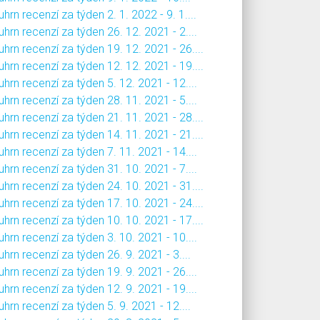
hrn recenzí za týden 2. 1. 2022 - 9. 1....
hrn recenzí za týden 26. 12. 2021 - 2....
hrn recenzí za týden 19. 12. 2021 - 26....
hrn recenzí za týden 12. 12. 2021 - 19....
hrn recenzí za týden 5. 12. 2021 - 12....
hrn recenzí za týden 28. 11. 2021 - 5....
hrn recenzí za týden 21. 11. 2021 - 28....
hrn recenzí za týden 14. 11. 2021 - 21....
hrn recenzí za týden 7. 11. 2021 - 14....
hrn recenzí za týden 31. 10. 2021 - 7....
hrn recenzí za týden 24. 10. 2021 - 31....
hrn recenzí za týden 17. 10. 2021 - 24....
hrn recenzí za týden 10. 10. 2021 - 17....
hrn recenzí za týden 3. 10. 2021 - 10....
hrn recenzí za týden 26. 9. 2021 - 3....
hrn recenzí za týden 19. 9. 2021 - 26....
hrn recenzí za týden 12. 9. 2021 - 19....
hrn recenzí za týden 5. 9. 2021 - 12....