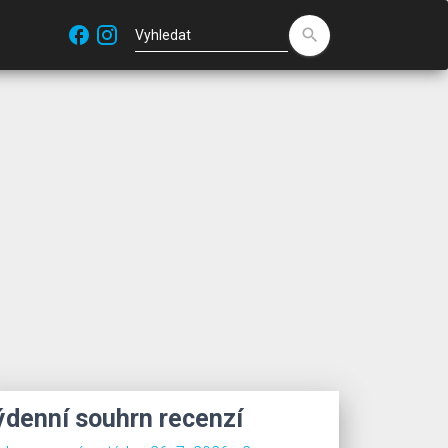
facebook
search
ýdenní souhrn recenzí