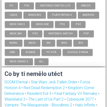
PC
PS4
NINTENDO SWITCH LITE
MACOS
LINUX
WINDOWS
PLAYSTATION 4
ANDROID
XBOX ONE X
XBOX-ONE
PS5
PS2
XBOX 360
PS3
NINTENDO SWITCH
PSP
MOBIL
XBOX
WII
WIIU
3DS
GBA
N-GAGE
PS VITA
GOOGLE STADIA
XBOX SERIES X
ALL
Co by ti nemělo utéct
DOOM Eternal
•
Star Wars Jedi: Fallen Order
•
Forza
Horizon 4
•
Red Dead Redemption 2
•
Kingdom Come:
Deliverance
•
Resident Evil 3
•
Final Fantasy VII Remake
•
Wasteland 3
•
The Last of Us Part 2
•
Cyberpunk 2077
•
Vampire: The Masquerade - Bloodlines 2
•
Halo Infinite
•