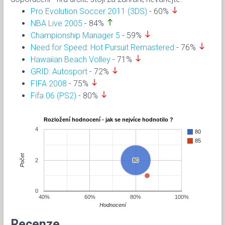
south
Pro Evolution Soccer 2011 (3DS)
- 60%
north
NBA Live 2005
- 84%
south
Championship Manager 5
- 59%
south
Need for Speed: Hot Pursuit Remastered
- 76%
south
Hawaiian Beach Volley
- 71%
south
GRID: Autosport
- 72%
south
FIFA 2008
- 75%
south
Fifa 06 (PS2)
- 80%
Rozložení hodnocení - jak se nejvíce hodnotilo ?
4
80
85
Počet
2
80
80
0
40%
60%
80%
100%
Hodnocení
Recenze