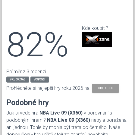
82%
Kde koupit ?
Průměr z 3 recenzí
#XBOX 360
#SPORT
Prohlédněte si nejlepší hry roku 2026 na:
XBOX 360
Podobné hry
Jak si vede hra
NBA Live 09 (X360)
v porovnání s
podobnými hrami?
NBA Live 09 (X360)
nebyla poražena
ani jednou. Tohle by mohla být trefa do černého. Naše
doporučení - hra určitě stojí za zahrání, neváhejte.