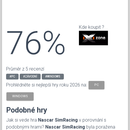
76%
Kde koupit ?
Průměr z 5 recenzí
#PC
#ZÁVODNÍ
#WINDOWS
Prohlédněte si nejlepší hry roku 2026 na:
PC
WINDOWS
Podobné hry
Jak si vede hra
Nascar SimRacing
v porovnání s
podobnými hrami?
Nascar SimRacing
byla poražena