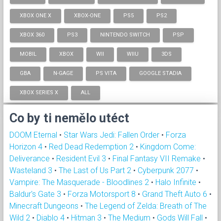
XBOX ONE X
XBOX-ONE
PS5
PS2
XBOX 360
PS3
NINTENDO SWITCH
PSP
MOBIL
XBOX
WII
WIIU
3DS
GBA
N-GAGE
PS VITA
GOOGLE STADIA
XBOX SERIES X
ALL
Co by ti nemělo utéct
DOOM Eternal
•
Star Wars Jedi: Fallen Order
•
Forza
Horizon 4
•
Red Dead Redemption 2
•
Kingdom Come:
Deliverance
•
Resident Evil 3
•
Final Fantasy VII Remake
•
Wasteland 3
•
The Last of Us Part 2
•
Cyberpunk 2077
•
Vampire: The Masquerade - Bloodlines 2
•
Halo Infinite
•
Baldur's Gate 3
•
Forza Motorsport 8
•
Grand Theft Auto 6
•
Minecraft Dungeons
•
The Legend of Zelda: Breath of The
Wild 2
•
Diablo 4
•
Hitman 3
•
The Medium
•
Gods Will Fall
•