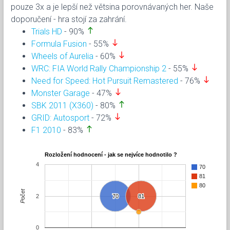
pouze 3x a je lepší než větsina porovnávaných her. Naše
doporučení - hra stojí za zahrání.
north
Trials HD
- 90%
south
Formula Fusion
- 55%
south
Wheels of Aurelia
- 60%
south
WRC: FIA World Rally Championship 2
- 55%
south
Need for Speed: Hot Pursuit Remastered
- 76%
south
Monster Garage
- 47%
north
SBK 2011 (X360)
- 80%
south
GRID: Autosport
- 72%
north
F1 2010
- 83%
Rozložení hodnocení - jak se nejvíce hodnotilo ?
4
70
81
80
Počet
2
70
70
81
81
0