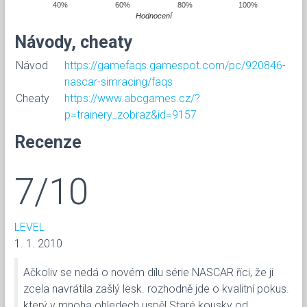
40%
60%
80%
100%
Hodnocení
Návody, cheaty
Návod
https://gamefaqs.gamespot.com/pc/920846-
nascar-simracing/faqs
Cheaty
https://www.abcgames.cz/?
p=trainery_zobraz&id=9157
Recenze
7/10
LEVEL
1. 1. 2010
Ačkoliv se nedá o novém dílu série NASCAR říci, že ji
zcela navrátila zašlý lesk. rozhodně jde o kvalitní pokus.
který v mnoha ohledech uspěl.Staré kousky od