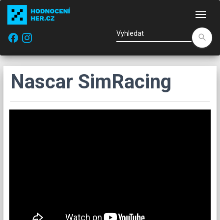
Nav
facebook
search
Nascar SimRacing