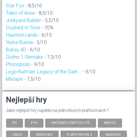
Star Fox
- 8,5/10
Tales of Arise
- 8,5/10
Junkyard Builder
- 5,5/10
Crushed In Time
- 70%
Haunted Lands
- 6/10
Yerba Buena
- 5/10
Bubsy 4D
- 6/10
Gothic 1 Remake
- 7,5/10
Phonopolis
- 9/10
Lego Batman: Legacy of the Dark...
- 9/10
Mixtape
- 7,5/10
Nejlepší hry
Jaké nejlepší hry najdete na jednotlivých platformách ?
PC
PS4
NINTENDO SWITCH LITE
MACOS
LINUX
WINDOWS
PLAYSTATION 4
ANDROID