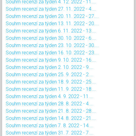
Souhrn recenzí za týden 4. 12. 2022 - 11....
Souhrn recenzí za týden 27. 11. 2022 - 4....
Souhrn recenzí za týden 20. 11. 2022 - 27....
Souhrn recenzí za týden 13. 11. 2022 - 20....
Souhrn recenzí za týden 6. 11. 2022 - 13....
Souhrn recenzí za týden 30. 10. 2022 - 6....
Souhrn recenzí za týden 23. 10. 2022 - 30....
Souhrn recenzí za týden 16. 10. 2022 - 23....
Souhrn recenzí za týden 9. 10. 2022 - 16....
Souhrn recenzí za týden 2. 10. 2022 - 9....
Souhrn recenzí za týden 25. 9. 2022 - 2....
Souhrn recenzí za týden 18. 9. 2022 - 25....
Souhrn recenzí za týden 11. 9. 2022 - 18....
Souhrn recenzí za týden 4. 9. 2022 - 11....
Souhrn recenzí za týden 28. 8. 2022 - 4....
Souhrn recenzí za týden 21. 8. 2022 - 28....
Souhrn recenzí za týden 14. 8. 2022 - 21....
Souhrn recenzí za týden 7. 8. 2022 - 14....
Souhrn recenzí za týden 31. 7. 2022 - 7....