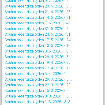
Souhrn recenzí za týden 5. 7. 2026 - 12....
Souhrn recenzí za týden 28. 6. 2026 - 5....
Souhrn recenzí za týden 21. 6. 2026 - 28....
Souhrn recenzí za týden 14. 6. 2026 - 21....
Souhrn recenzí za týden 7. 6. 2026 - 14....
Souhrn recenzí za týden 31. 5. 2026 - 7....
Souhrn recenzí za týden 24. 5. 2026 - 31....
Souhrn recenzí za týden 17. 5. 2026 - 24....
Souhrn recenzí za týden 10. 5. 2026 - 17....
Souhrn recenzí za týden 3. 5. 2026 - 10....
Souhrn recenzí za týden 26. 4. 2026 - 3....
Souhrn recenzí za týden 19. 4. 2026 - 26....
Souhrn recenzí za týden 12. 4. 2026 - 19....
Souhrn recenzí za týden 5. 4. 2026 - 12....
Souhrn recenzí za týden 29. 3. 2026 - 5....
Souhrn recenzí za týden 22. 3. 2026 - 29....
Souhrn recenzí za týden 15. 3. 2026 - 22....
Souhrn recenzí za týden 8. 3. 2026 - 15....
Souhrn recenzí za týden 1. 3. 2026 - 8. 3....