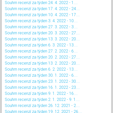
Souhrn recenzí za týden 24. 4. 2022 - 1....
Souhrn recenzí za týden 17. 4. 2022 - 24....
Souhrn recenzí za týden 10. 4. 2022 - 17....
Souhrn recenzí za týden 3. 4. 2022 - 10....
Souhrn recenzí za týden 27. 3. 2022 - 3....
Souhrn recenzí za týden 20. 3. 2022 - 27....
Souhrn recenzí za týden 13. 3. 2022 - 20....
Souhrn recenzí za týden 6. 3. 2022 - 13....
Souhrn recenzí za týden 27. 2. 2022 - 6....
Souhrn recenzí za týden 20. 2. 2022 - 27....
Souhrn recenzí za týden 13. 2. 2022 - 20....
Souhrn recenzí za týden 6. 2. 2022 - 13....
Souhrn recenzí za týden 30. 1. 2022 - 6....
Souhrn recenzí za týden 23. 1. 2022 - 30....
Souhrn recenzí za týden 16. 1. 2022 - 23....
Souhrn recenzí za týden 9. 1. 2022 - 16....
Souhrn recenzí za týden 2. 1. 2022 - 9. 1....
Souhrn recenzí za týden 26. 12. 2021 - 2....
Souhrn recenzí za týden 19. 12. 2021 - 26....