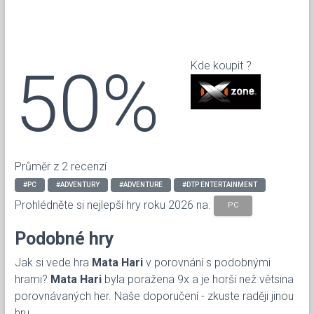
50%
Kde koupit ?
Průměr z 2 recenzí
#PC
#ADVENTURY
#ADVENTURE
#DTP ENTERTAINMENT
Prohlédněte si nejlepší hry roku 2026 na:
PC
Podobné hry
Jak si vede hra
Mata Hari
v porovnání s podobnými
hrami?
Mata Hari
byla poražena 9x a je horší než větsina
porovnávaných her. Naše doporučení - zkuste raději jinou
hru.