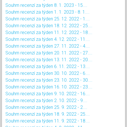
Souhrn recenzí za týden 8. 1. 2023 - 15....
Souhrn recenzí za týden 1. 1. 2023 - 8. 1....
Souhrn recenzí za týden 25. 12. 2022 - 1....
Souhrn recenzí za týden 18. 12. 2022 - 25....
Souhrn recenzí za týden 11. 12. 2022 - 18....
Souhrn recenzí za týden 4. 12. 2022 - 11....
Souhrn recenzí za týden 27. 11. 2022 - 4....
Souhrn recenzí za týden 20. 11. 2022 - 27....
Souhrn recenzí za týden 13. 11. 2022 - 20....
Souhrn recenzí za týden 6. 11. 2022 - 13....
Souhrn recenzí za týden 30. 10. 2022 - 6....
Souhrn recenzí za týden 23. 10. 2022 - 30....
Souhrn recenzí za týden 16. 10. 2022 - 23....
Souhrn recenzí za týden 9. 10. 2022 - 16....
Souhrn recenzí za týden 2. 10. 2022 - 9....
Souhrn recenzí za týden 25. 9. 2022 - 2....
Souhrn recenzí za týden 18. 9. 2022 - 25....
Souhrn recenzí za týden 11. 9. 2022 - 18....