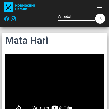
Nav
facebook
search
Mata Hari