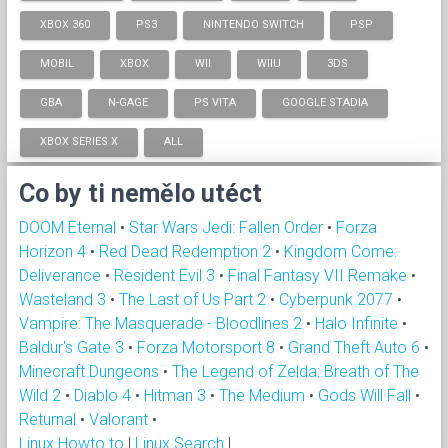
XBOX 360
PS3
NINTENDO SWITCH
PSP
MOBIL
XBOX
WII
WIIU
3DS
GBA
N-GAGE
PS VITA
GOOGLE STADIA
XBOX SERIES X
ALL
Co by ti nemělo utéct
DOOM Eternal
•
Star Wars Jedi: Fallen Order
•
Forza
Horizon 4
•
Red Dead Redemption 2
•
Kingdom Come:
Deliverance
•
Resident Evil 3
•
Final Fantasy VII Remake
•
Wasteland 3
•
The Last of Us Part 2
•
Cyberpunk 2077
•
Vampire: The Masquerade - Bloodlines 2
•
Halo Infinite
•
Baldur's Gate 3
•
Forza Motorsport 8
•
Grand Theft Auto 6
•
Minecraft Dungeons
•
The Legend of Zelda: Breath of The
Wild 2
•
Diablo 4
•
Hitman 3
•
The Medium
•
Gods Will Fall
•
Returnal
•
Valorant
•
Linux Howto to
|
Linux Search
|