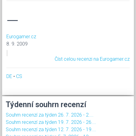
—
Eurogamer.cz
8. 9. 2009
Číst celou recenzi na Eurogamer.cz
DE
•
CS
Týdenní souhrn recenzí
Souhrn recenzí za týden 26. 7. 2026 - 2....
Souhrn recenzí za týden 19. 7. 2026 - 26....
Souhrn recenzí za týden 12. 7. 2026 - 19....