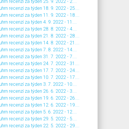
hrn recenzí za týden 25. 9. 2022 - 2....
hrn recenzí za týden 18. 9. 2022 - 25....
hrn recenzí za týden 11. 9. 2022 - 18....
hrn recenzí za týden 4. 9. 2022 - 11....
hrn recenzí za týden 28. 8. 2022 - 4....
hrn recenzí za týden 21. 8. 2022 - 28....
hrn recenzí za týden 14. 8. 2022 - 21....
hrn recenzí za týden 7. 8. 2022 - 14....
hrn recenzí za týden 31. 7. 2022 - 7....
hrn recenzí za týden 24. 7. 2022 - 31....
hrn recenzí za týden 17. 7. 2022 - 24....
hrn recenzí za týden 10. 7. 2022 - 17....
hrn recenzí za týden 3. 7. 2022 - 10....
hrn recenzí za týden 26. 6. 2022 - 3....
hrn recenzí za týden 19. 6. 2022 - 26....
hrn recenzí za týden 12. 6. 2022 - 19....
hrn recenzí za týden 5. 6. 2022 - 12....
hrn recenzí za týden 29. 5. 2022 - 5....
hrn recenzí za týden 22. 5. 2022 - 29....