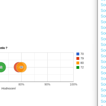
Sou
Sou
Sou
Sou
Sou
Sou
Sou
Sou
tilo ?
Sou
70
Sou
79
Sou
80
Sou
72
72
79
79
80
80
72
Sou
Sou
Sou
80%
90%
100%
Hodnocení
Sou
Sou
Sou