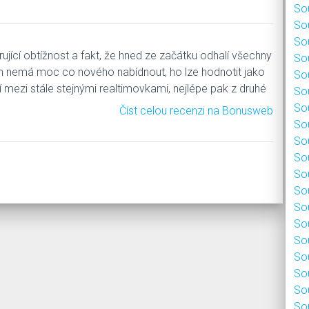
Sou
Sou
Sou
trující obtížnost a fakt, že hned ze začátku odhalí všechny
Sou
 nemá moc co nového nabídnout, ho lze hodnotit jako
Sou
í mezi stále stejnými realtimovkami, nejlépe pak z druhé
Sou
Sou
Číst celou recenzi na Bonusweb
Sou
Sou
Sou
Sou
Sou
Sou
Sou
Sou
Sou
Sou
Sou
Sou