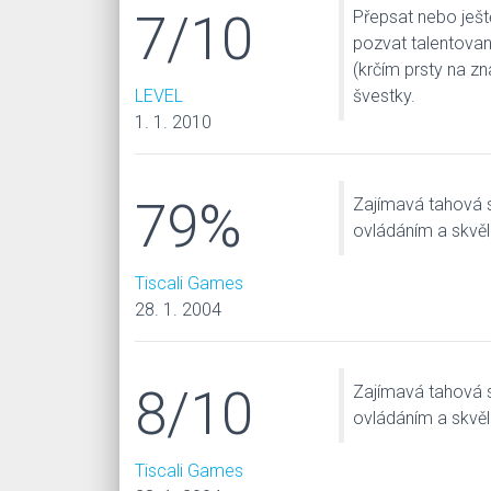
7/10
Přepsat nebo ješt
pozvat talentovaně
(krčím prsty na z
LEVEL
švestky.
1. 1. 2010
79%
Zajímavá tahová 
ovládáním a skvěl
Tiscali Games
28. 1. 2004
8/10
Zajímavá tahová 
ovládáním a skvěl
Tiscali Games