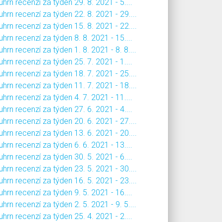
hrn recenzí za týden 29. 8. 2021 - 5....
hrn recenzí za týden 22. 8. 2021 - 29....
hrn recenzí za týden 15. 8. 2021 - 22....
hrn recenzí za týden 8. 8. 2021 - 15....
hrn recenzí za týden 1. 8. 2021 - 8. 8....
hrn recenzí za týden 25. 7. 2021 - 1....
hrn recenzí za týden 18. 7. 2021 - 25....
hrn recenzí za týden 11. 7. 2021 - 18....
hrn recenzí za týden 4. 7. 2021 - 11....
hrn recenzí za týden 27. 6. 2021 - 4....
hrn recenzí za týden 20. 6. 2021 - 27....
hrn recenzí za týden 13. 6. 2021 - 20....
hrn recenzí za týden 6. 6. 2021 - 13....
hrn recenzí za týden 30. 5. 2021 - 6....
hrn recenzí za týden 23. 5. 2021 - 30....
hrn recenzí za týden 16. 5. 2021 - 23....
hrn recenzí za týden 9. 5. 2021 - 16....
hrn recenzí za týden 2. 5. 2021 - 9. 5....
hrn recenzí za týden 25. 4. 2021 - 2....