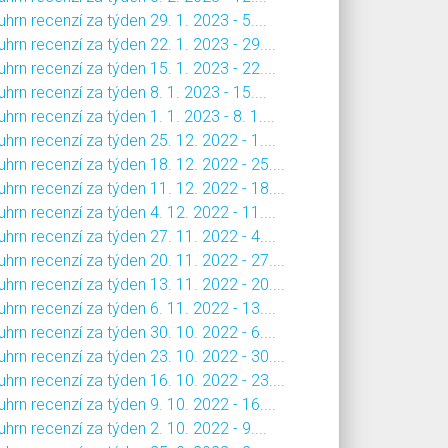
hrn recenzí za týden 29. 1. 2023 - 5....
hrn recenzí za týden 22. 1. 2023 - 29....
hrn recenzí za týden 15. 1. 2023 - 22....
hrn recenzí za týden 8. 1. 2023 - 15....
hrn recenzí za týden 1. 1. 2023 - 8. 1....
hrn recenzí za týden 25. 12. 2022 - 1....
hrn recenzí za týden 18. 12. 2022 - 25....
hrn recenzí za týden 11. 12. 2022 - 18....
hrn recenzí za týden 4. 12. 2022 - 11....
hrn recenzí za týden 27. 11. 2022 - 4....
hrn recenzí za týden 20. 11. 2022 - 27....
hrn recenzí za týden 13. 11. 2022 - 20....
hrn recenzí za týden 6. 11. 2022 - 13....
hrn recenzí za týden 30. 10. 2022 - 6....
hrn recenzí za týden 23. 10. 2022 - 30....
hrn recenzí za týden 16. 10. 2022 - 23....
hrn recenzí za týden 9. 10. 2022 - 16....
hrn recenzí za týden 2. 10. 2022 - 9....