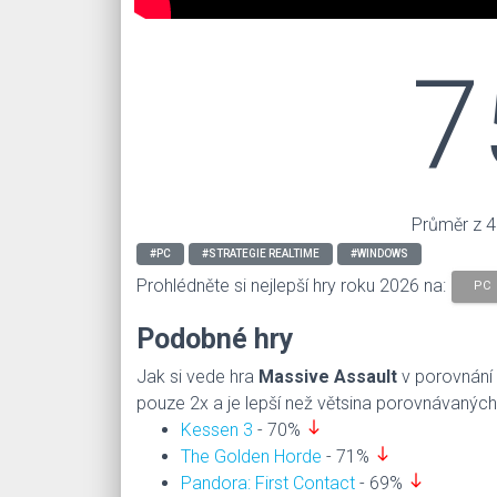
7
Průměr z 4
#PC
#STRATEGIE REALTIME
#WINDOWS
Prohlédněte si nejlepší hry roku 2026 na:
PC
Podobné hry
Jak si vede hra
Massive Assault
v porovnání
pouze 2x a je lepší než větsina porovnávaných 
south
Kessen 3
- 70%
south
The Golden Horde
- 71%
south
Pandora: First Contact
- 69%