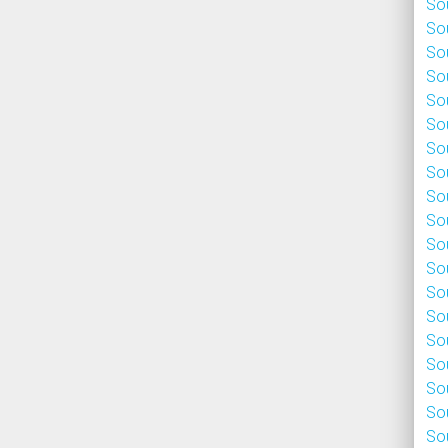
Sou
Sou
Sou
Sou
Sou
Sou
Sou
Sou
Sou
Sou
Sou
Sou
Sou
Sou
Sou
Sou
Sou
Sou
Sou