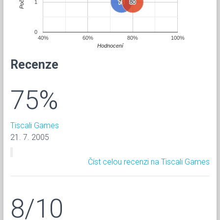
Počet
1
75
75
80
80
0
40%
60%
80%
100%
Hodnocení
Recenze
75%
Tiscali Games
21. 7. 2005
Číst celou recenzi na Tiscali Games
8/10