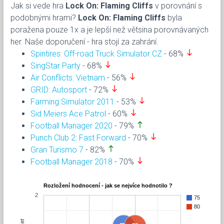
Jak si vede hra
Lock On: Flaming Cliffs
v porovnání s
podobnými hrami?
Lock On: Flaming Cliffs
byla
poražena pouze 1x a je lepší než větsina porovnávaných
her. Naše doporučení - hra stojí za zahrání.
south
Spintires: Off-road Truck Simulator CZ
- 68%
south
SingStar Party
- 68%
south
Air Conflicts: Vietnam
- 56%
south
GRID: Autosport
- 72%
south
Farming Simulator 2011
- 53%
south
Sid Meiers Ace Patrol
- 60%
north
Football Manager 2020
- 79%
south
Punch Club 2: Fast Forward
- 70%
north
Gran Turismo 7
- 82%
south
Football Manager 2018
- 70%
Rozložení hodnocení - jak se nejvíce hodnotilo ?
2
75
80