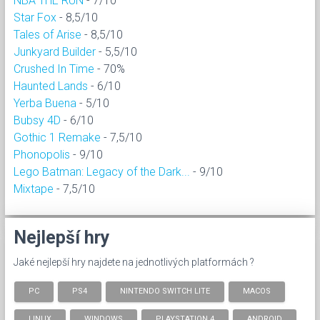
NBA THE RUN
- 7/10
Star Fox
- 8,5/10
Tales of Arise
- 8,5/10
Junkyard Builder
- 5,5/10
Crushed In Time
- 70%
Haunted Lands
- 6/10
Yerba Buena
- 5/10
Bubsy 4D
- 6/10
Gothic 1 Remake
- 7,5/10
Phonopolis
- 9/10
Lego Batman: Legacy of the Dark...
- 9/10
Mixtape
- 7,5/10
Nejlepší hry
Jaké nejlepší hry najdete na jednotlivých platformách ?
PC
PS4
NINTENDO SWITCH LITE
MACOS
LINUX
WINDOWS
PLAYSTATION 4
ANDROID