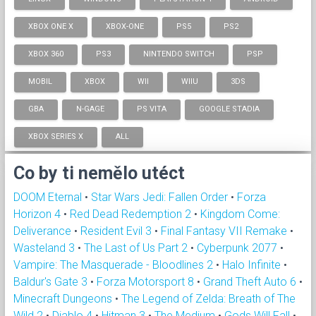
XBOX ONE X
XBOX-ONE
PS5
PS2
XBOX 360
PS3
NINTENDO SWITCH
PSP
MOBIL
XBOX
WII
WIIU
3DS
GBA
N-GAGE
PS VITA
GOOGLE STADIA
XBOX SERIES X
ALL
Co by ti nemělo utéct
DOOM Eternal
•
Star Wars Jedi: Fallen Order
•
Forza
Horizon 4
•
Red Dead Redemption 2
•
Kingdom Come:
Deliverance
•
Resident Evil 3
•
Final Fantasy VII Remake
•
Wasteland 3
•
The Last of Us Part 2
•
Cyberpunk 2077
•
Vampire: The Masquerade - Bloodlines 2
•
Halo Infinite
•
Baldur's Gate 3
•
Forza Motorsport 8
•
Grand Theft Auto 6
•
Minecraft Dungeons
•
The Legend of Zelda: Breath of The
Wild 2
•
Diablo 4
•
Hitman 3
•
The Medium
•
Gods Will Fall
•