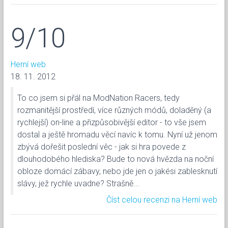
9/10
Herní web
18. 11. 2012
To co jsem si přál na ModNation Racers, tedy
rozmanitější prostředí, více různých módů, doladěný (a
rychlejší) on-line a přizpůsobivější editor - to vše jsem
dostal a ještě hromadu věcí navíc k tomu. Nyní už jenom
zbývá dořešit poslední věc - jak si hra povede z
dlouhodobého hlediska? Bude to nová hvězda na noční
obloze domácí zábavy, nebo jde jen o jakési zablesknutí
slávy, jež rychle uvadne? Strašně...
Číst celou recenzi na Herní web