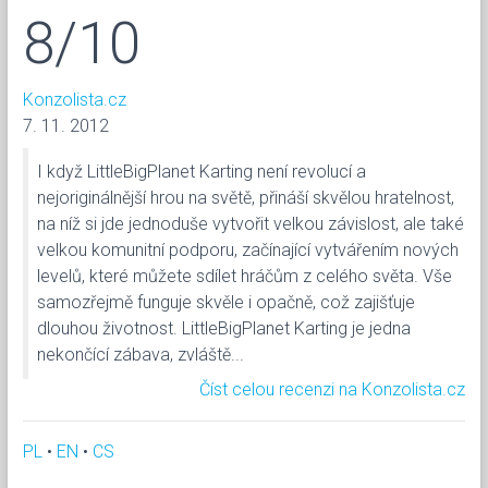
8/10
Konzolista.cz
7. 11. 2012
I když LittleBigPlanet Karting není revolucí a
nejoriginálnější hrou na světě, přináší skvělou hratelnost,
na níž si jde jednoduše vytvořit velkou závislost, ale také
velkou komunitní podporu, začínající vytvářením nových
levelů, které můžete sdílet hráčům z celého světa. Vše
samozřejmě funguje skvěle i opačně, což zajišťuje
dlouhou životnost. LittleBigPlanet Karting je jedna
nekončící zábava, zvláště...
Číst celou recenzi na Konzolista.cz
PL
•
EN
•
CS