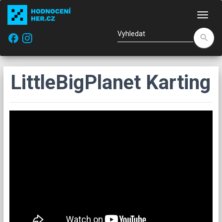
Nav
facebook
search
LittleBigPlanet Karting