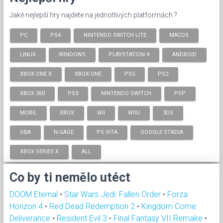
Jaké nejlepší hry najdete na jednotlivých platformách ?
PC
PS4
NINTENDO SWITCH LITE
MACOS
LINUX
WINDOWS
PLAYSTATION 4
ANDROID
XBOX ONE X
XBOX-ONE
PS5
PS2
XBOX 360
PS3
NINTENDO SWITCH
PSP
MOBIL
XBOX
WII
WIIU
3DS
GBA
N-GAGE
PS VITA
GOOGLE STADIA
XBOX SERIES X
ALL
Co by ti nemělo utéct
DOOM Eternal
•
Star Wars Jedi: Fallen Order
•
Forza
Horizon 4
•
Red Dead Redemption 2
•
Kingdom Come:
Deliverance
•
Resident Evil 3
•
Final Fantasy VII Remake
•