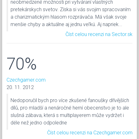
neobmedzené možnosti pri vytváraní vlastných
pretekárskych svetov. Získa si vás svojim spracovaním
a charizmatickým hlasom rozprávača. Má však svoje
menšie chyby a aktuálne aj jednu veľkú. Aj napriek...
Číst celou recenzi na Sector.sk
70%
Czechgamer.com
20. 11. 2012
Nedoporučil bych pro více zkušené fanoušky dřívějších
dílů, pro mladší a nenáročné herní obecenstvo je to ale
slušná zábava, která s multiplayerem může vydržet i
déle než jedno odpoledne
Číst celou recenzi na Czechgamer.com