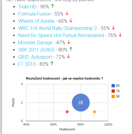
north
Trials HD
- 90%
south
Formula Fusion
- 55%
south
Wheels of Aurelia
- 60%
south
WRC: FIA World Rally Championship 2
- 55%
south
Need for Speed: Hot Pursuit Remastered
- 76%
south
Monster Garage
- 47%
north
SBK 2011 (X360)
- 80%
south
GRID: Autosport
- 72%
north
F1 2010
- 83%
Rozložení hodnocení - jak se nejvíce hodnotilo ?
4
80
70
90
Počet
2
80
80
0
40%
60%
80%
100%
Hodnocení