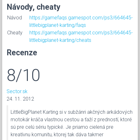
Návody, cheaty
Návod
https://gamefaqs.gamespot.com/ps3/664645-
littlebigplanet-karting/faqs
Cheaty
https://gamefaqs.gamespot.com/ps3/664645-
littlebigplanet-karting/cheats
Recenze
8/10
Sector.sk
24. 11. 2012
LittleBigPlanet Karting si v subžánri akčných arkádových
motokár kráča vlastnou cestou a ťaží z predností, ktoré
sú pre celú sériu typické. Je priamo cielená pre
kreatívnu komunitu, ktorej tak dáva takmer