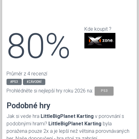
80%
Kde koupit ?
Průměr z 4 recenzí
#PS3
#ZÁVODNÍ
Prohlédněte si nejlepší hry roku 2026 na:
PS3
Podobné hry
Jak si vede hra
LittleBigPlanet Karting
v porovnání s
podobnými hrami?
LittleBigPlanet Karting
byla
poražena pouze 2x a je lepší než větsina porovnávaných
her. Naše doporučení - hra stojí za zahrání.