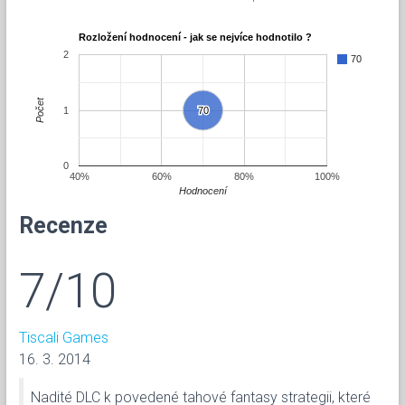
Rozložení hodnocení - jak se nejvíce hodnotilo ?
2
70
Počet
1
70
70
0
40%
60%
80%
100%
Hodnocení
Recenze
7/10
Tiscali Games
16. 3. 2014
Nadité DLC k povedené tahové fantasy strategii, které