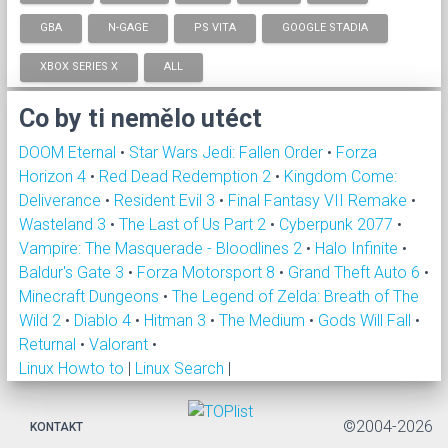
GBA
N-GAGE
PS VITA
GOOGLE STADIA
XBOX SERIES X
ALL
Co by ti nemělo utéct
DOOM Eternal
•
Star Wars Jedi: Fallen Order
•
Forza
Horizon 4
•
Red Dead Redemption 2
•
Kingdom Come:
Deliverance
•
Resident Evil 3
•
Final Fantasy VII Remake
•
Wasteland 3
•
The Last of Us Part 2
•
Cyberpunk 2077
•
Vampire: The Masquerade - Bloodlines 2
•
Halo Infinite
•
Baldur's Gate 3
•
Forza Motorsport 8
•
Grand Theft Auto 6
•
Minecraft Dungeons
•
The Legend of Zelda: Breath of The
Wild 2
•
Diablo 4
•
Hitman 3
•
The Medium
•
Gods Will Fall
•
Returnal
•
Valorant
•
Linux Howto to
|
Linux Search
|
©2004-2026
KONTAKT