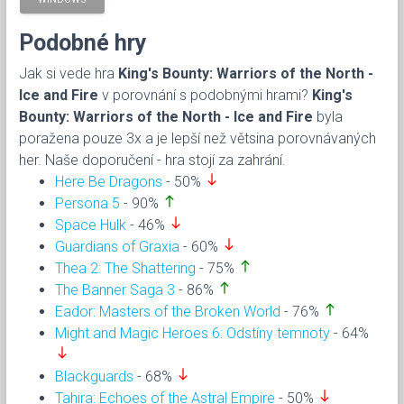
Podobné hry
Jak si vede hra
King's Bounty: Warriors of the North -
Ice and Fire
v porovnání s podobnými hrami?
King's
Bounty: Warriors of the North - Ice and Fire
byla
poražena pouze 3x a je lepší než větsina porovnávaných
her. Naše doporučení - hra stojí za zahrání.
south
Here Be Dragons
- 50%
north
Persona 5
- 90%
south
Space Hulk
- 46%
south
Guardians of Graxia
- 60%
north
Thea 2: The Shattering
- 75%
north
The Banner Saga 3
- 86%
north
Eador: Masters of the Broken World
- 76%
Might and Magic Heroes 6: Odstíny temnoty
- 64%
south
south
Blackguards
- 68%
south
Tahira: Echoes of the Astral Empire
- 50%