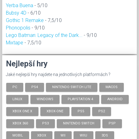
Yerba Buena
- 5/10
Bubsy 4D
- 6/10
Gothic 1 Remake
- 7,5/10
Phonopolis
- 9/10
Lego Batman: Legacy of the Dark...
- 9/10
Mixtape
- 7,5/10
Nejlepší hry
Jaké nejlepší hry najdete na jednotlivých platformách ?
PC
PS4
NINTENDO SWITCH LITE
MACOS
LINUX
WINDOWS
PLAYSTATION 4
ANDROID
XBOX ONE X
XBOX-ONE
PS5
PS2
XBOX 360
PS3
NINTENDO SWITCH
PSP
MOBIL
XBOX
WII
WIIU
3DS