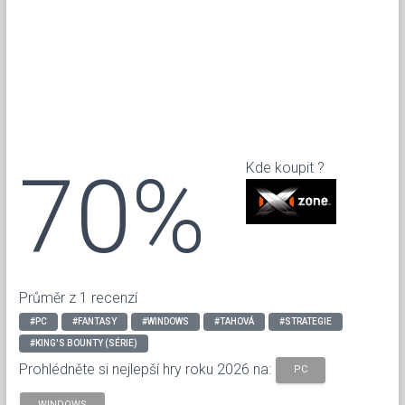
70%
Kde koupit ?
Průměr z 1 recenzí
#PC
#FANTASY
#WINDOWS
#TAHOVÁ
#STRATEGIE
#KING'S BOUNTY (SÉRIE)
Prohlédněte si nejlepší hry roku 2026 na:
PC
WINDOWS