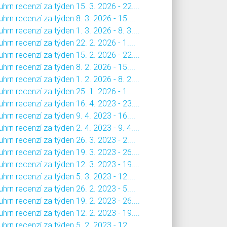
hrn recenzí za týden 15. 3. 2026 - 22....
hrn recenzí za týden 8. 3. 2026 - 15....
hrn recenzí za týden 1. 3. 2026 - 8. 3....
hrn recenzí za týden 22. 2. 2026 - 1....
hrn recenzí za týden 15. 2. 2026 - 22....
hrn recenzí za týden 8. 2. 2026 - 15....
hrn recenzí za týden 1. 2. 2026 - 8. 2....
hrn recenzí za týden 25. 1. 2026 - 1....
hrn recenzí za týden 16. 4. 2023 - 23....
hrn recenzí za týden 9. 4. 2023 - 16....
hrn recenzí za týden 2. 4. 2023 - 9. 4....
hrn recenzí za týden 26. 3. 2023 - 2....
hrn recenzí za týden 19. 3. 2023 - 26....
hrn recenzí za týden 12. 3. 2023 - 19....
hrn recenzí za týden 5. 3. 2023 - 12....
hrn recenzí za týden 26. 2. 2023 - 5....
hrn recenzí za týden 19. 2. 2023 - 26....
hrn recenzí za týden 12. 2. 2023 - 19....
hrn recenzí za týden 5. 2. 2023 - 12....