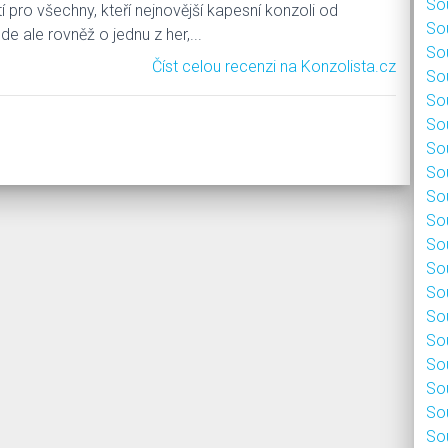
Sou
 pro všechny, kteří nejnovější kapesní konzoli od
Sou
de ale rovněž o jednu z her,...
Sou
Číst celou recenzi na Konzolista.cz
Sou
Sou
Sou
Sou
Sou
Sou
Sou
Sou
Sou
Sou
Sou
Sou
Sou
Sou
Sou
Sou