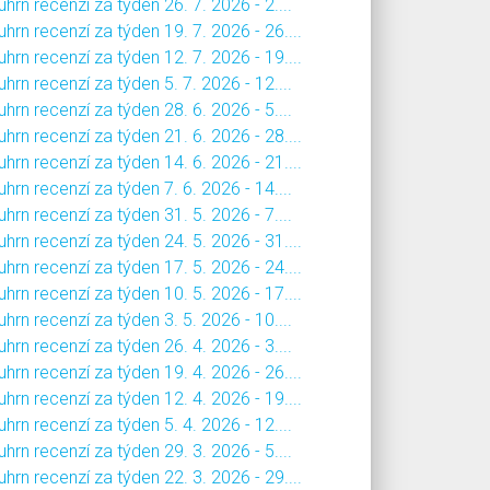
hrn recenzí za týden 26. 7. 2026 - 2....
hrn recenzí za týden 19. 7. 2026 - 26....
hrn recenzí za týden 12. 7. 2026 - 19....
hrn recenzí za týden 5. 7. 2026 - 12....
hrn recenzí za týden 28. 6. 2026 - 5....
hrn recenzí za týden 21. 6. 2026 - 28....
hrn recenzí za týden 14. 6. 2026 - 21....
hrn recenzí za týden 7. 6. 2026 - 14....
hrn recenzí za týden 31. 5. 2026 - 7....
hrn recenzí za týden 24. 5. 2026 - 31....
hrn recenzí za týden 17. 5. 2026 - 24....
hrn recenzí za týden 10. 5. 2026 - 17....
hrn recenzí za týden 3. 5. 2026 - 10....
hrn recenzí za týden 26. 4. 2026 - 3....
hrn recenzí za týden 19. 4. 2026 - 26....
hrn recenzí za týden 12. 4. 2026 - 19....
hrn recenzí za týden 5. 4. 2026 - 12....
hrn recenzí za týden 29. 3. 2026 - 5....
hrn recenzí za týden 22. 3. 2026 - 29....