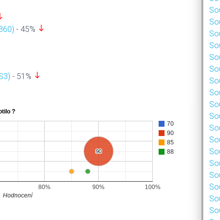
Sou
uth
Sou
south
X360)
- 45%
Sou
Sou
Sou
Sou
south
S3)
- 51%
Sou
Sou
Sou
tilo ?
Sou
70
Sou
90
Sou
85
Sou
90
90
88
Sou
Sou
Sou
80%
90%
100%
Hodnocení
Sou
Sou