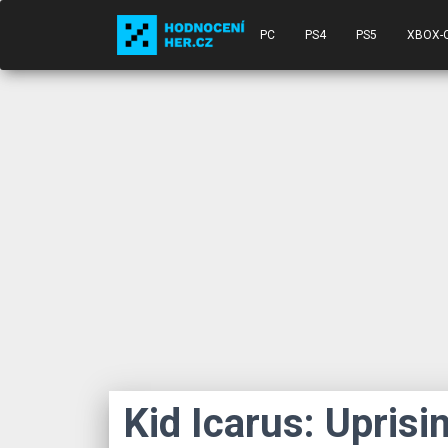
PC
PS4
PS5
XBOX-
Kid Icarus: Uprisi