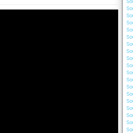
Sou
Sou
Sou
Sou
Sou
Sou
Sou
Sou
Sou
Sou
Sou
Sou
Sou
Sou
Sou
Sou
Sou
Sou
Sou