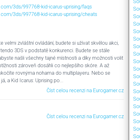
Sou
com/3ds/997768-kid-icarus-uprising/faqs
Sou
com/3ds/997768-kid-icarus-uprising/cheats
Sou
Sou
Sou
Sou
velmi zvláštní ovládání, budete si užívat skvělou akci,
Sou
tendo 3DS v podstatě konkurenci. Budete se stále
Sou
abyste našli všechny tajné místnosti a díky možnosti volit
Sou
btížnosti zároveň dosáhli co nejlepšího skóre. A až
Sou
 skočíte rovnýma nohama do multiplayeru. Nebo se
Sou
 já, a Kid Icarus: Uprising po...
Sou
Číst celou recenzi na Eurogamer.cz
Sou
Sou
Sou
Sou
Číst celou recenzi na Eurogamer.cz
Sou
Sou
Sou