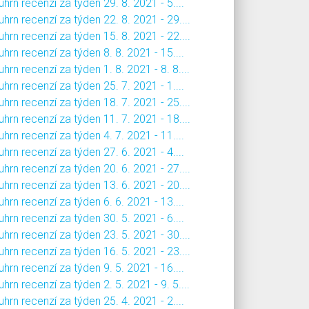
hrn recenzí za týden 29. 8. 2021 - 5....
hrn recenzí za týden 22. 8. 2021 - 29....
hrn recenzí za týden 15. 8. 2021 - 22....
hrn recenzí za týden 8. 8. 2021 - 15....
hrn recenzí za týden 1. 8. 2021 - 8. 8....
hrn recenzí za týden 25. 7. 2021 - 1....
hrn recenzí za týden 18. 7. 2021 - 25....
hrn recenzí za týden 11. 7. 2021 - 18....
hrn recenzí za týden 4. 7. 2021 - 11....
hrn recenzí za týden 27. 6. 2021 - 4....
hrn recenzí za týden 20. 6. 2021 - 27....
hrn recenzí za týden 13. 6. 2021 - 20....
hrn recenzí za týden 6. 6. 2021 - 13....
hrn recenzí za týden 30. 5. 2021 - 6....
hrn recenzí za týden 23. 5. 2021 - 30....
hrn recenzí za týden 16. 5. 2021 - 23....
hrn recenzí za týden 9. 5. 2021 - 16....
hrn recenzí za týden 2. 5. 2021 - 9. 5....
hrn recenzí za týden 25. 4. 2021 - 2....