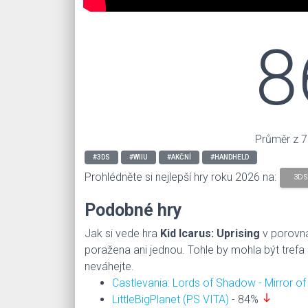
8
Průměr z 7
#3DS
#WIIU
#AKČNÍ
#HANDHELD
Prohlédněte si nejlepší hry roku 2026 na:
3DS
Podobné hry
Jak si vede hra
Kid Icarus: Uprising
v porovn
poražena ani jednou. Tohle by mohla být trefa d
neváhejte.
Castlevania: Lords of Shadow - Mirror of
south
LittleBigPlanet (PS VITA)
- 84%