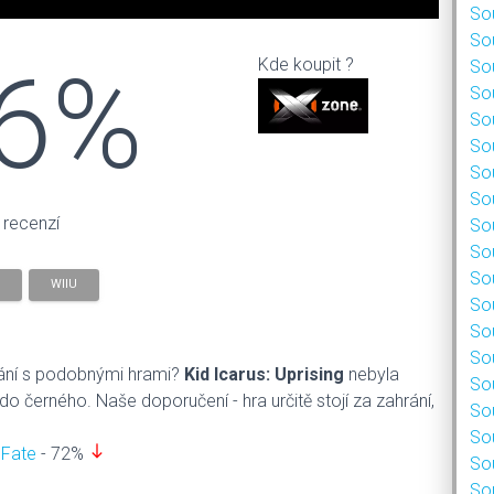
Sou
Sou
6%
Kde koupit ?
Sou
Sou
Sou
Sou
Sou
Sou
 recenzí
Sou
Sou
Sou
WIIU
Sou
Sou
Sou
ání s podobnými hrami?
Kid Icarus: Uprising
nebyla
Sou
o černého. Naše doporučení - hra určitě stojí za zahrání,
Sou
Sou
south
 Fate
- 72%
Sou
Sou