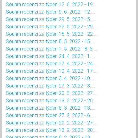
Souhrn recenzí za týden 12. 6. 2022 - 19....
Souhrn recenzí za týden 5. 6. 2022 - 12....
Souhrn recenzí za týden 29. 5. 2022 - 5....
Souhrn recenzí za týden 22. 5. 2022 - 29....
Souhrn recenzí za týden 15. 5. 2022 - 22....
Souhrn recenzí za týden 8. 5. 2022 - 15....
Souhrn recenzí za týden 1. 5. 2022 - 8. 5....
Souhrn recenzí za týden 24. 4. 2022 - 1....
Souhrn recenzí za týden 17. 4. 2022 - 24....
Souhrn recenzí za týden 10. 4. 2022 - 17....
Souhrn recenzí za týden 3. 4. 2022 - 10....
Souhrn recenzí za týden 27. 3. 2022 - 3....
Souhrn recenzí za týden 20. 3. 2022 - 27....
Souhrn recenzí za týden 13. 3. 2022 - 20....
Souhrn recenzí za týden 6. 3. 2022 - 13....
Souhrn recenzí za týden 27. 2. 2022 - 6....
Souhrn recenzí za týden 20. 2. 2022 - 27....
Souhrn recenzí za týden 13. 2. 2022 - 20....
Souhrn recenzí za týden 6. 2. 2022 - 13....