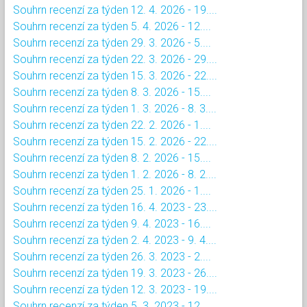
Souhrn recenzí za týden 12. 4. 2026 - 19....
Souhrn recenzí za týden 5. 4. 2026 - 12....
Souhrn recenzí za týden 29. 3. 2026 - 5....
Souhrn recenzí za týden 22. 3. 2026 - 29....
Souhrn recenzí za týden 15. 3. 2026 - 22....
Souhrn recenzí za týden 8. 3. 2026 - 15....
Souhrn recenzí za týden 1. 3. 2026 - 8. 3....
Souhrn recenzí za týden 22. 2. 2026 - 1....
Souhrn recenzí za týden 15. 2. 2026 - 22....
Souhrn recenzí za týden 8. 2. 2026 - 15....
Souhrn recenzí za týden 1. 2. 2026 - 8. 2....
Souhrn recenzí za týden 25. 1. 2026 - 1....
Souhrn recenzí za týden 16. 4. 2023 - 23....
Souhrn recenzí za týden 9. 4. 2023 - 16....
Souhrn recenzí za týden 2. 4. 2023 - 9. 4....
Souhrn recenzí za týden 26. 3. 2023 - 2....
Souhrn recenzí za týden 19. 3. 2023 - 26....
Souhrn recenzí za týden 12. 3. 2023 - 19....
Souhrn recenzí za týden 5. 3. 2023 - 12....