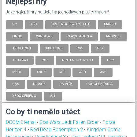
Nejlepší hry
Jaké nejlepší hry najdete na jednotlivých platformách ?
PC
PS4
NINTENDO SWITCH LITE
MACOS
LINUX
WINDOWS
PLAYSTATION 4
ANDROID
XBOX ONE X
XBOX-ONE
PS5
PS2
XBOX 360
PS3
NINTENDO SWITCH
PSP
MOBIL
XBOX
WII
WIIU
3DS
GBA
N-GAGE
PS VITA
GOOGLE STADIA
XBOX SERIES X
ALL
Co by ti nemělo utéct
DOOM Eternal
•
Star Wars Jedi: Fallen Order
•
Forza
Horizon 4
•
Red Dead Redemption 2
•
Kingdom Come:
Deliverance
•
Resident Evil 3
•
Final Fantasy VII Remake
•