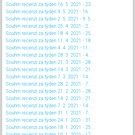
Souhrn recenzí za týden 16. 5. 2021 - 23....
Souhrn recenzí za týden 9. 5. 2021 - 16....
Souhrn recenzí za týden 2. 5. 2021 - 9. 5....
Souhrn recenzí za týden 25. 4. 2021 - 2....
Souhrn recenzí za týden 18. 4. 2021 - 25....
Souhrn recenzí za týden 11. 4. 2021 - 18....
Souhrn recenzí za týden 4. 4. 2021 - 11....
Souhrn recenzí za týden 28. 3. 2021 - 4....
Souhrn recenzí za týden 21. 3. 2021 - 28....
Souhrn recenzí za týden 14. 3. 2021 - 21....
Souhrn recenzí za týden 7. 3. 2021 - 14....
Souhrn recenzí za týden 28. 2. 2021 - 7....
Souhrn recenzí za týden 21. 2. 2021 - 28....
Souhrn recenzí za týden 14. 2. 2021 - 21....
Souhrn recenzí za týden 7. 2. 2021 - 14....
Souhrn recenzí za týden 31. 1. 2021 - 7....
Souhrn recenzí za týden 24. 1. 2021 - 31....
Souhrn recenzí za týden 18. 1. 2021 - 25....
Souhrn recenzí za týden 10. 1. 2021 - 17....