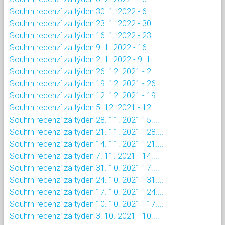
Souhrn recenzí za týden 30. 1. 2022 - 6....
Souhrn recenzí za týden 23. 1. 2022 - 30....
Souhrn recenzí za týden 16. 1. 2022 - 23....
Souhrn recenzí za týden 9. 1. 2022 - 16....
Souhrn recenzí za týden 2. 1. 2022 - 9. 1....
Souhrn recenzí za týden 26. 12. 2021 - 2....
Souhrn recenzí za týden 19. 12. 2021 - 26....
Souhrn recenzí za týden 12. 12. 2021 - 19....
Souhrn recenzí za týden 5. 12. 2021 - 12....
Souhrn recenzí za týden 28. 11. 2021 - 5....
Souhrn recenzí za týden 21. 11. 2021 - 28....
Souhrn recenzí za týden 14. 11. 2021 - 21....
Souhrn recenzí za týden 7. 11. 2021 - 14....
Souhrn recenzí za týden 31. 10. 2021 - 7....
Souhrn recenzí za týden 24. 10. 2021 - 31....
Souhrn recenzí za týden 17. 10. 2021 - 24....
Souhrn recenzí za týden 10. 10. 2021 - 17....
Souhrn recenzí za týden 3. 10. 2021 - 10....