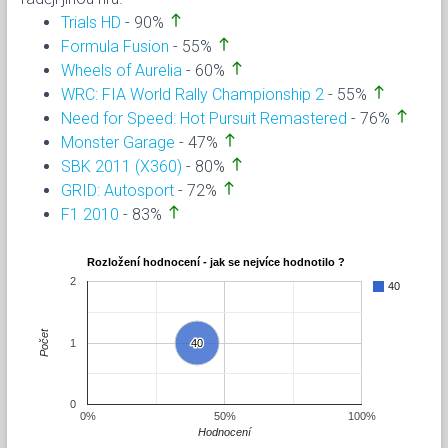
north
Trials HD
- 90%
north
Formula Fusion
- 55%
north
Wheels of Aurelia
- 60%
north
WRC: FIA World Rally Championship 2
- 55%
north
Need for Speed: Hot Pursuit Remastered
- 76%
north
Monster Garage
- 47%
north
SBK 2011 (X360)
- 80%
north
GRID: Autosport
- 72%
north
F1 2010
- 83%
Rozložení hodnocení - jak se nejvíce hodnotilo ?
2
40
Počet
1
40
40
0
0%
50%
100%
Hodnocení