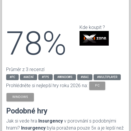
78%
Kde koupit ?
Průměr z 3 recenzí
#PC
#AKČNÍ
#FPS
#WINDOWS
#MAC
#MULTIPLAYER
Prohlédněte si nejlepší hry roku 2026 na:
PC
WINDOWS
Podobné hry
Jak si vede hra
Insurgency
v porovnání s podobnými
hrami?
Insurgency
byla poražena pouze 5x a je lepší než