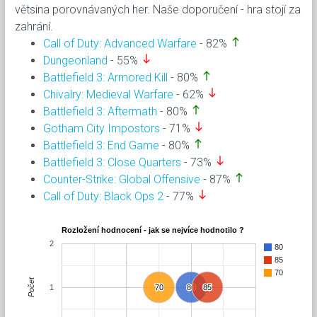
větsina porovnávaných her. Naše doporučení - hra stojí za
zahrání.
north
Call of Duty: Advanced Warfare
- 82%
south
Dungeonland
- 55%
north
Battlefield 3: Armored Kill
- 80%
south
Chivalry: Medieval Warfare
- 62%
north
Battlefield 3: Aftermath
- 80%
south
Gotham City Impostors
- 71%
north
Battlefield 3: End Game
- 80%
south
Battlefield 3: Close Quarters
- 73%
north
Counter-Strike: Global Offensive
- 87%
south
Call of Duty: Black Ops 2
- 77%
Rozložení hodnocení - jak se nejvíce hodnotilo ?
2
80
85
70
Počet
1
70
70
80
80
85
85