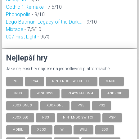
Gothic 1 Remake
- 7,5/10
Phonopolis
- 9/10
Lego Batman: Legacy of the Dark...
- 9/10
Mixtape
- 7,5/10
007 First Light
- 95%
Nejlepší hry
Jaké nejlepší hry najdete na jednotlivých platformách ?
PC
PS4
NINTENDO SWITCH LITE
MACOS
LINUX
WINDOWS
PLAYSTATION 4
ANDROID
XBOX ONE X
XBOX-ONE
PS5
PS2
XBOX 360
PS3
NINTENDO SWITCH
PSP
MOBIL
XBOX
WII
WIIU
3DS