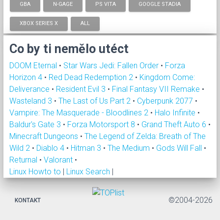
GBA
N-GAGE
PS VITA
GOOGLE STADIA
XBOX SERIES X
ALL
Co by ti nemělo utéct
DOOM Eternal
•
Star Wars Jedi: Fallen Order
•
Forza
Horizon 4
•
Red Dead Redemption 2
•
Kingdom Come:
Deliverance
•
Resident Evil 3
•
Final Fantasy VII Remake
•
Wasteland 3
•
The Last of Us Part 2
•
Cyberpunk 2077
•
Vampire: The Masquerade - Bloodlines 2
•
Halo Infinite
•
Baldur's Gate 3
•
Forza Motorsport 8
•
Grand Theft Auto 6
•
Minecraft Dungeons
•
The Legend of Zelda: Breath of The
Wild 2
•
Diablo 4
•
Hitman 3
•
The Medium
•
Gods Will Fall
•
Returnal
•
Valorant
•
Linux Howto to
|
Linux Search
|
©2004-2026
KONTAKT