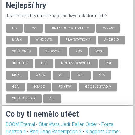
Nejlepší hry
Jaké nejlepší hry najdete na jednotlivých platformách ?
PC
PS4
NINTENDO SWITCH LITE
MACOS
LINUX
WINDOWS
PLAYSTATION 4
ANDROID
XBOX ONE X
XBOX-ONE
PS5
PS2
XBOX 360
PS3
NINTENDO SWITCH
PSP
MOBIL
XBOX
WII
WIIU
3DS
GBA
N-GAGE
PS VITA
GOOGLE STADIA
XBOX SERIES X
ALL
Co by ti nemělo utéct
DOOM Eternal
•
Star Wars Jedi: Fallen Order
•
Forza
Horizon 4
•
Red Dead Redemption 2
•
Kingdom Come: