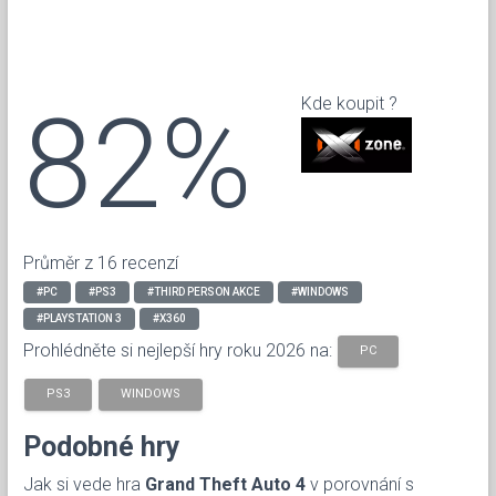
82%
Kde koupit ?
Průměr z 16 recenzí
#PC
#PS3
#THIRD PERSON AKCE
#WINDOWS
#PLAYSTATION 3
#X360
Prohlédněte si nejlepší hry roku 2026 na:
PC
PS3
WINDOWS
Podobné hry
Jak si vede hra
Grand Theft Auto 4
v porovnání s