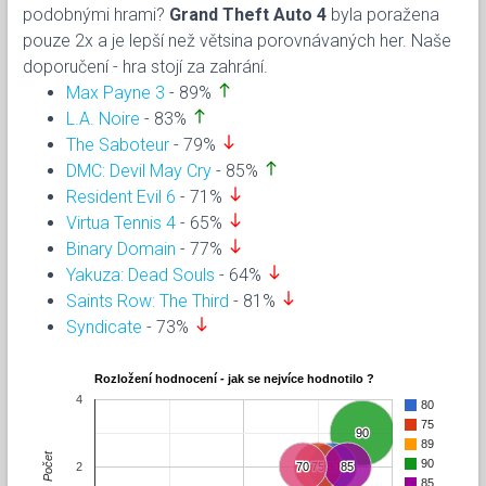
podobnými hrami?
Grand Theft Auto 4
byla poražena
pouze 2x a je lepší než větsina porovnávaných her. Naše
doporučení - hra stojí za zahrání.
north
Max Payne 3
- 89%
north
L.A. Noire
- 83%
south
The Saboteur
- 79%
north
DMC: Devil May Cry
- 85%
south
Resident Evil 6
- 71%
south
Virtua Tennis 4
- 65%
south
Binary Domain
- 77%
south
Yakuza: Dead Souls
- 64%
south
Saints Row: The Third
- 81%
south
Syndicate
- 73%
Rozložení hodnocení - jak se nejvíce hodnotilo ?
4
80
75
90
90
89
Počet
90
2
70
70
75
75
80
80
85
85
85