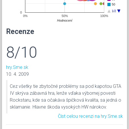
50
1/2
0
0%
50%
100%
Hodnocení
Recenze
8/10
hry.Sme.sk
10. 4. 2009
Cez všetky tie zbytočné problémy sa pod kapotou GTA
IV skrýva zábavná hra, lenže vďaka výbornej povesti
Rockstaru, kde sa očakáva špičková kvalita, sa jedná o
sklamanie. Hlavne škoda vysokých HW nárokov.
Číst celou recenzi na hry.Sme.sk