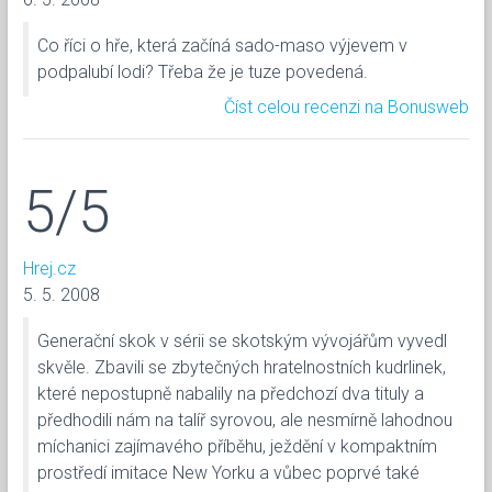
Co říci o hře, která začíná sado-maso výjevem v
podpalubí lodi? Třeba že je tuze povedená.
Číst celou recenzi na Bonusweb
5/5
Hrej.cz
5. 5. 2008
Generační skok v sérii se skotským vývojářům vyvedl
skvěle. Zbavili se zbytečných hratelnostních kudrlinek,
které nepostupně nabalily na předchozí dva tituly a
předhodili nám na talíř syrovou, ale nesmírně lahodnou
míchanici zajímavého příběhu, ježdění v kompaktním
prostředí imitace New Yorku a vůbec poprvé také