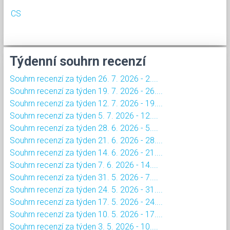
CS
Týdenní souhrn recenzí
Souhrn recenzí za týden 26. 7. 2026 - 2....
Souhrn recenzí za týden 19. 7. 2026 - 26....
Souhrn recenzí za týden 12. 7. 2026 - 19....
Souhrn recenzí za týden 5. 7. 2026 - 12....
Souhrn recenzí za týden 28. 6. 2026 - 5....
Souhrn recenzí za týden 21. 6. 2026 - 28....
Souhrn recenzí za týden 14. 6. 2026 - 21....
Souhrn recenzí za týden 7. 6. 2026 - 14....
Souhrn recenzí za týden 31. 5. 2026 - 7....
Souhrn recenzí za týden 24. 5. 2026 - 31....
Souhrn recenzí za týden 17. 5. 2026 - 24....
Souhrn recenzí za týden 10. 5. 2026 - 17....
Souhrn recenzí za týden 3. 5. 2026 - 10....