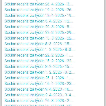
Souhrn recenzí za týden 26. 4. 2026 - 3....
Souhrn recenzí za týden 19. 4. 2026 - 26....
Souhrn recenzí za týden 12. 4. 2026 - 19....
Souhrn recenzí za týden 5. 4. 2026 - 12....
Souhrn recenzí za týden 29. 3. 2026 - 5....
Souhrn recenzí za týden 22. 3. 2026 - 29....
Souhrn recenzí za týden 15. 3. 2026 - 22....
Souhrn recenzí za týden 8. 3. 2026 - 15....
Souhrn recenzí za týden 1. 3. 2026 - 8. 3....
Souhrn recenzí za týden 22. 2. 2026 - 1....
Souhrn recenzí za týden 15. 2. 2026 - 22....
Souhrn recenzí za týden 8. 2. 2026 - 15....
Souhrn recenzí za týden 1. 2. 2026 - 8. 2....
Souhrn recenzí za týden 25. 1. 2026 - 1....
Souhrn recenzí za týden 16. 4. 2023 - 23....
Souhrn recenzí za týden 9. 4. 2023 - 16....
Souhrn recenzí za týden 2. 4. 2023 - 9. 4....
Souhrn recenzí za týden 26. 3. 2023 - 2....