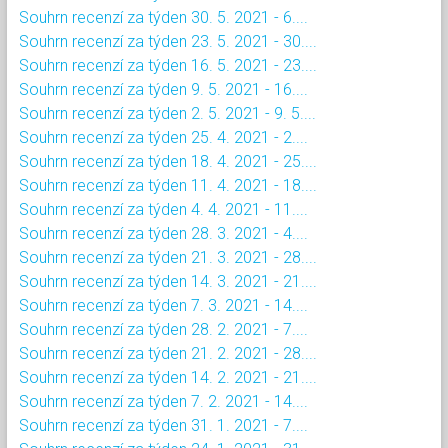
Souhrn recenzí za týden 30. 5. 2021 - 6....
Souhrn recenzí za týden 23. 5. 2021 - 30....
Souhrn recenzí za týden 16. 5. 2021 - 23....
Souhrn recenzí za týden 9. 5. 2021 - 16....
Souhrn recenzí za týden 2. 5. 2021 - 9. 5....
Souhrn recenzí za týden 25. 4. 2021 - 2....
Souhrn recenzí za týden 18. 4. 2021 - 25....
Souhrn recenzí za týden 11. 4. 2021 - 18....
Souhrn recenzí za týden 4. 4. 2021 - 11....
Souhrn recenzí za týden 28. 3. 2021 - 4....
Souhrn recenzí za týden 21. 3. 2021 - 28....
Souhrn recenzí za týden 14. 3. 2021 - 21....
Souhrn recenzí za týden 7. 3. 2021 - 14....
Souhrn recenzí za týden 28. 2. 2021 - 7....
Souhrn recenzí za týden 21. 2. 2021 - 28....
Souhrn recenzí za týden 14. 2. 2021 - 21....
Souhrn recenzí za týden 7. 2. 2021 - 14....
Souhrn recenzí za týden 31. 1. 2021 - 7....