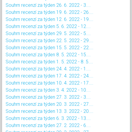
Souhrn recenzí za týden 26. 6. 2022 - 3....
Souhrn recenzí za týden 19. 6. 2022 - 26....
Souhrn recenzí za týden 12. 6. 2022 - 19....
Souhrn recenzí za týden 5. 6. 2022 - 12....
Souhrn recenzí za týden 29. 5. 2022 - 5....
Souhrn recenzí za týden 22. 5. 2022 - 29....
Souhrn recenzí za týden 15. 5. 2022 - 22....
Souhrn recenzí za týden 8. 5. 2022 - 15....
Souhrn recenzí za týden 1. 5. 2022 - 8. 5....
Souhrn recenzí za týden 24. 4. 2022 - 1....
Souhrn recenzí za týden 17. 4. 2022 - 24....
Souhrn recenzí za týden 10. 4. 2022 - 17....
Souhrn recenzí za týden 3. 4. 2022 - 10....
Souhrn recenzí za týden 27. 3. 2022 - 3....
Souhrn recenzí za týden 20. 3. 2022 - 27....
Souhrn recenzí za týden 13. 3. 2022 - 20....
Souhrn recenzí za týden 6. 3. 2022 - 13....
Souhrn recenzí za týden 27. 2. 2022 - 6....