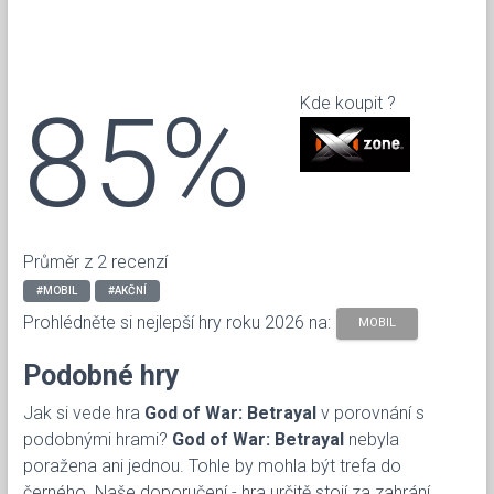
85%
Kde koupit ?
Průměr z 2 recenzí
#MOBIL
#AKČNÍ
Prohlédněte si nejlepší hry roku 2026 na:
MOBIL
Podobné hry
Jak si vede hra
God of War: Betrayal
v porovnání s
podobnými hrami?
God of War: Betrayal
nebyla
poražena ani jednou. Tohle by mohla být trefa do
černého. Naše doporučení - hra určitě stojí za zahrání,