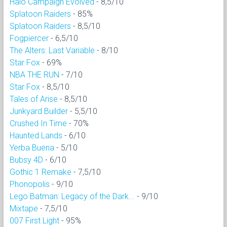
Halo Campaign Evolved
- 8,5/10
Splatoon Raiders
- 85%
Splatoon Raiders
- 8,5/10
Fogpiercer
- 6,5/10
The Alters: Last Variable
- 8/10
Star Fox
- 69%
NBA THE RUN
- 7/10
Star Fox
- 8,5/10
Tales of Arise
- 8,5/10
Junkyard Builder
- 5,5/10
Crushed In Time
- 70%
Haunted Lands
- 6/10
Yerba Buena
- 5/10
Bubsy 4D
- 6/10
Gothic 1 Remake
- 7,5/10
Phonopolis
- 9/10
Lego Batman: Legacy of the Dark...
- 9/10
Mixtape
- 7,5/10
007 First Light
- 95%