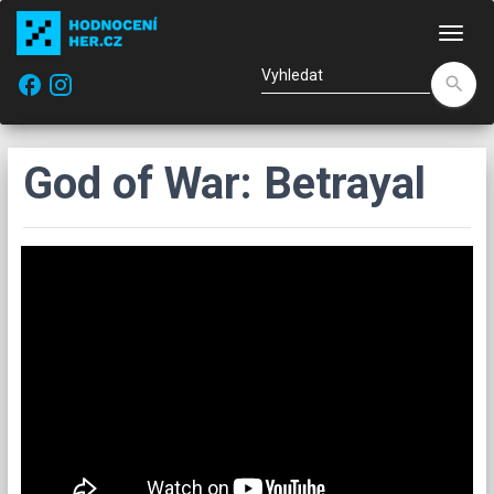
Nav
facebook
search
God of War: Betrayal