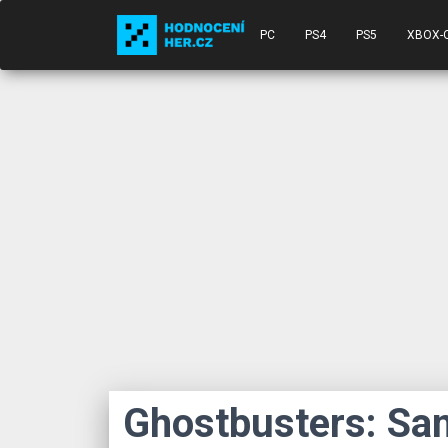
PC
PS4
PS5
XBOX-
Ghostbusters: Sa