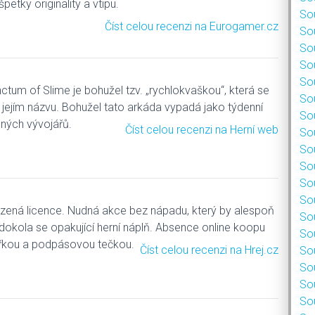
 špetky originality a vtipu.
Sou
Číst celou recenzi na Eurogamer.cz
Sou
Sou
Sou
Sou
ctum of Slime je bohužel tzv. „rychlokvaškou“, která se
Sou
jejím názvu. Bohužel tato arkáda vypadá jako týdenní
Sou
ných vývojářů.
Číst celou recenzi na Herní web
Sou
Sou
Sou
Sou
Sou
zená licence. Nudná akce bez nápadu, který by alespoň
Sou
l dokola se opakující herní náplň. Absence online koopu
Sou
ořkou a podpásovou tečkou.
Číst celou recenzi na Hrej.cz
Sou
Sou
Sou
Sou