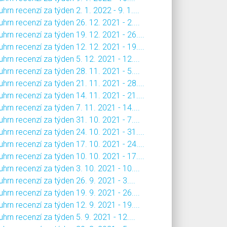
hrn recenzí za týden 2. 1. 2022 - 9. 1....
hrn recenzí za týden 26. 12. 2021 - 2....
hrn recenzí za týden 19. 12. 2021 - 26....
hrn recenzí za týden 12. 12. 2021 - 19....
hrn recenzí za týden 5. 12. 2021 - 12....
hrn recenzí za týden 28. 11. 2021 - 5....
hrn recenzí za týden 21. 11. 2021 - 28....
hrn recenzí za týden 14. 11. 2021 - 21....
hrn recenzí za týden 7. 11. 2021 - 14....
hrn recenzí za týden 31. 10. 2021 - 7....
hrn recenzí za týden 24. 10. 2021 - 31....
hrn recenzí za týden 17. 10. 2021 - 24....
hrn recenzí za týden 10. 10. 2021 - 17....
hrn recenzí za týden 3. 10. 2021 - 10....
hrn recenzí za týden 26. 9. 2021 - 3....
hrn recenzí za týden 19. 9. 2021 - 26....
hrn recenzí za týden 12. 9. 2021 - 19....
hrn recenzí za týden 5. 9. 2021 - 12....