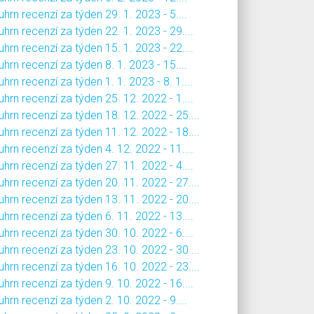
hrn recenzí za týden 29. 1. 2023 - 5....
hrn recenzí za týden 22. 1. 2023 - 29....
hrn recenzí za týden 15. 1. 2023 - 22....
hrn recenzí za týden 8. 1. 2023 - 15....
hrn recenzí za týden 1. 1. 2023 - 8. 1....
hrn recenzí za týden 25. 12. 2022 - 1....
hrn recenzí za týden 18. 12. 2022 - 25....
hrn recenzí za týden 11. 12. 2022 - 18....
hrn recenzí za týden 4. 12. 2022 - 11....
hrn recenzí za týden 27. 11. 2022 - 4....
hrn recenzí za týden 20. 11. 2022 - 27....
hrn recenzí za týden 13. 11. 2022 - 20....
hrn recenzí za týden 6. 11. 2022 - 13....
hrn recenzí za týden 30. 10. 2022 - 6....
hrn recenzí za týden 23. 10. 2022 - 30....
hrn recenzí za týden 16. 10. 2022 - 23....
hrn recenzí za týden 9. 10. 2022 - 16....
hrn recenzí za týden 2. 10. 2022 - 9....