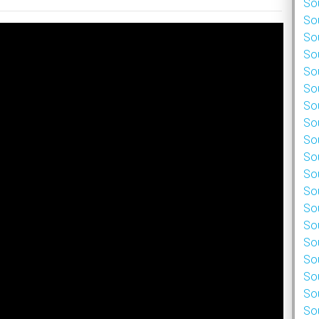
Sou
Sou
Sou
Sou
Sou
Sou
Sou
Sou
Sou
Sou
Sou
Sou
Sou
Sou
Sou
Sou
Sou
Sou
Sou