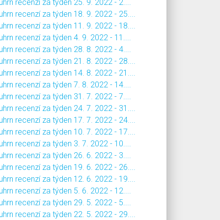
hrn recenzí za týden 25. 9. 2022 - 2....
hrn recenzí za týden 18. 9. 2022 - 25....
hrn recenzí za týden 11. 9. 2022 - 18....
hrn recenzí za týden 4. 9. 2022 - 11....
hrn recenzí za týden 28. 8. 2022 - 4....
hrn recenzí za týden 21. 8. 2022 - 28....
hrn recenzí za týden 14. 8. 2022 - 21....
hrn recenzí za týden 7. 8. 2022 - 14....
hrn recenzí za týden 31. 7. 2022 - 7....
hrn recenzí za týden 24. 7. 2022 - 31....
hrn recenzí za týden 17. 7. 2022 - 24....
hrn recenzí za týden 10. 7. 2022 - 17....
hrn recenzí za týden 3. 7. 2022 - 10....
hrn recenzí za týden 26. 6. 2022 - 3....
hrn recenzí za týden 19. 6. 2022 - 26....
hrn recenzí za týden 12. 6. 2022 - 19....
hrn recenzí za týden 5. 6. 2022 - 12....
hrn recenzí za týden 29. 5. 2022 - 5....
hrn recenzí za týden 22. 5. 2022 - 29....