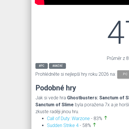
4
Průměr z 8
#PC
#AKČNÍ
Prohlédněte si nejlepší hry roku 2026 na:
PC
Podobné hry
Jak si vede hra
Ghostbusters: Sanctum of S
Sanctum of Slime
byla poražena 7x a je horš
zkuste raději jinou hru.
north
Call of Duty: Warzone
- 83%
north
Sudden Strike 4
- 58%