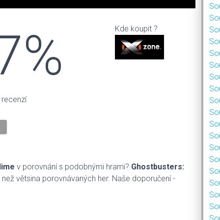
Sou
Sou
7%
Kde koupit ?
Sou
Sou
Sou
Sou
Sou
Sou
 recenzí
Sou
Sou
Sou
Sou
Sou
Sou
lime
v porovnání s podobnými hrami?
Ghostbusters:
Sou
í než větsina porovnávaných her. Naše doporučení -
Sou
Sou
Sou
Sou