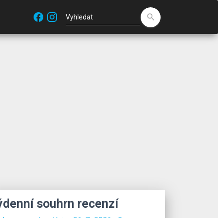
facebook
search
ýdenní souhrn recenzí