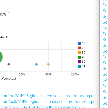
Sou
Sou
north
 80%
Sou
Sou
Sou
Sou
tilo ?
Sou
30
Sou
20
Sou
80
Sou
40
50
Sou
71
Sou
Sou
60%
80%
100%
Hodnocení
Sou
Sou
Sou
.com/pc/614908-ghostbusters-sanctum-of-slime/faqs
Sou
.com/ps3/614909-ghostbusters-sanctum-of-slime/faqs
Sou
.com/xbox360/614910-ghostbusters-sanctum-of-