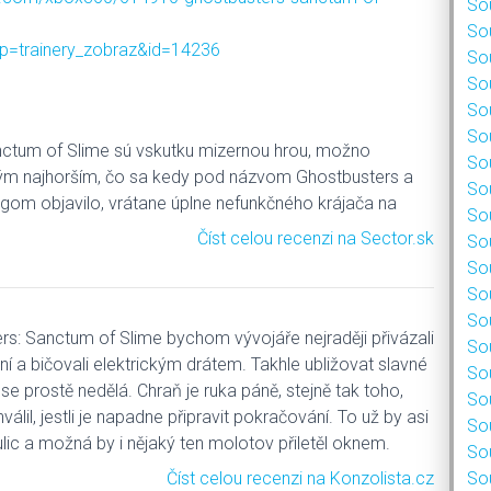
Sou
Sou
p=trainery_zobraz&id=14236
Sou
Sou
Sou
Sou
nctum of Slime sú vskutku mizernou hrou, možno
Sou
m najhorším, čo sa kedy pod názvom Ghostbusters a
Sou
gom objavilo, vrátane úplne nefunkčného krájača na
Sou
Číst celou recenzi na Sector.sk
Sou
Sou
Sou
Sou
rs: Sanctum of Slime bychom vývojáře nejraději přivázali
Sou
í a bičovali elektrickým drátem. Takhle ubližovat slavné
Sou
o se prostě nedělá. Chraň je ruka páně, stejně tak toho,
Sou
válil, jestli je napadne připravit pokračování. To už by asi
Sou
ulic a možná by i nějaký ten molotov přiletěl oknem.
Sou
Číst celou recenzi na Konzolista.cz
Sou