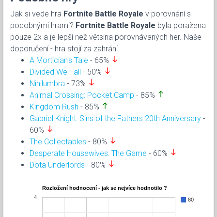
Jak si vede hra
Fortnite Battle Royale
v porovnání s
podobnými hrami?
Fortnite Battle Royale
byla poražena
pouze 2x a je lepší než větsina porovnávaných her. Naše
doporučení - hra stojí za zahrání.
south
A Mortician's Tale
- 65%
south
Divided We Fall
- 50%
south
Nihilumbra
- 73%
north
Animal Crossing: Pocket Camp
- 85%
north
Kingdom Rush
- 85%
Gabriel Knight: Sins of the Fathers 20th Anniversary
-
south
60%
south
The Collectables
- 80%
south
Desperate Housewives: The Game
- 60%
south
Dota Underlords
- 80%
Rozložení hodnocení - jak se nejvíce hodnotilo ?
4
80