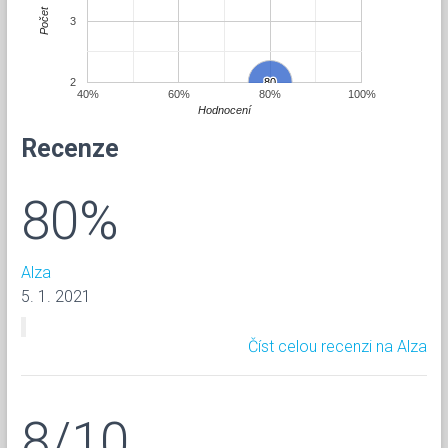
Počet
3
2
80
80
40%
60%
80%
100%
Hodnocení
Recenze
80%
Alza
5. 1. 2021
Číst celou recenzi na Alza
8/10