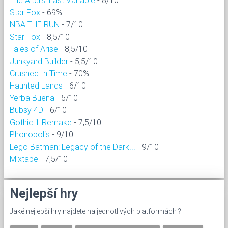
The Alters: Last Variable
- 8/10
Star Fox
- 69%
NBA THE RUN
- 7/10
Star Fox
- 8,5/10
Tales of Arise
- 8,5/10
Junkyard Builder
- 5,5/10
Crushed In Time
- 70%
Haunted Lands
- 6/10
Yerba Buena
- 5/10
Bubsy 4D
- 6/10
Gothic 1 Remake
- 7,5/10
Phonopolis
- 9/10
Lego Batman: Legacy of the Dark...
- 9/10
Mixtape
- 7,5/10
Nejlepší hry
Jaké nejlepší hry najdete na jednotlivých platformách ?