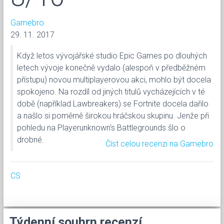
Gamebro
29. 11. 2017
Když letos vývojářské studio Epic Games po dlouhých
letech vývoje konečně vydalo (alespoň v předběžném
přístupu) novou multiplayerovou akci, mohlo být docela
spokojeno. Na rozdíl od jiných titulů vycházejících v té
době (například Lawbreakers) se Fortnite docela dařilo
a našlo si poměrně širokou hráčskou skupinu. Jenže při
pohledu na Playerunknown’s Battlegrounds šlo o
drobné.
Číst celou recenzi na Gamebro
CS
Týdenní souhrn recenzí