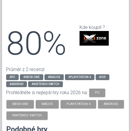
80%
Kde koupit ?
Průměr z 2 recenzí
#PC
#XBOX-ONE
#MACOS
#PLAYSTATION 4
#IOS
#ANDROID
#NINTENDO SWITCH
Prohlédněte si nejlepší hry roku 2026 na:
PC
XBOX-ONE
MACOS
PLAYSTATION 4
ANDROID
NINTENDO SWITCH
Podobné hry