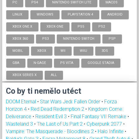
PC
PS4
NINTENDO SWITCH LITE
MACOS
LINUX
WINDOWS
PLAYSTATION 4
ANDROID
XBOX ONE X
XBOX-ONE
PS5
PS2
XBOX 360
PS3
NINTENDO SWITCH
PSP
MOBIL
XBOX
WII
WIIU
3DS
GBA
N-GAGE
PS VITA
GOOGLE STADIA
XBOX SERIES X
ALL
Co by ti nemělo utéct
DOOM Eternal
•
Star Wars Jedi: Fallen Order
•
Forza
Horizon 4
•
Red Dead Redemption 2
•
Kingdom Come:
Deliverance
•
Resident Evil 3
•
Final Fantasy VII Remake
•
Wasteland 3
•
The Last of Us Part 2
•
Cyberpunk 2077
•
Vampire: The Masquerade - Bloodlines 2
•
Halo Infinite
•
Baldur's Gate 3
•
Forza Motorsport 8
•
Grand Theft Auto 6
•