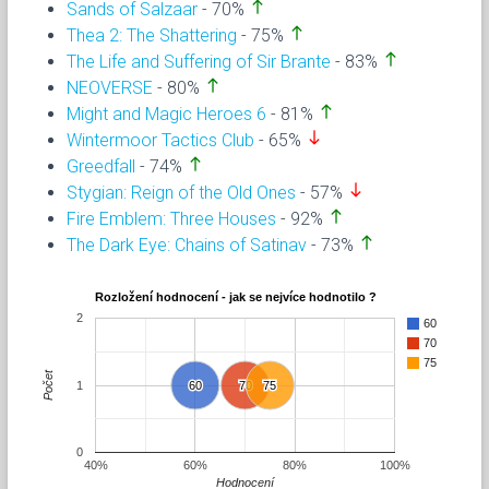
north
Sands of Salzaar
- 70%
north
Thea 2: The Shattering
- 75%
north
The Life and Suffering of Sir Brante
- 83%
north
NEOVERSE
- 80%
north
Might and Magic Heroes 6
- 81%
south
Wintermoor Tactics Club
- 65%
north
Greedfall
- 74%
south
Stygian: Reign of the Old Ones
- 57%
north
Fire Emblem: Three Houses
- 92%
north
The Dark Eye: Chains of Satinav
- 73%
Rozložení hodnocení - jak se nejvíce hodnotilo ?
2
60
70
75
Počet
1
60
60
70
70
75
75
0
40%
60%
80%
100%
Hodnocení