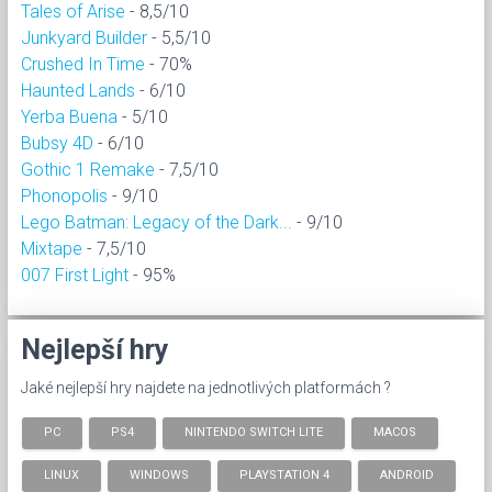
Tales of Arise
- 8,5/10
Junkyard Builder
- 5,5/10
Crushed In Time
- 70%
Haunted Lands
- 6/10
Yerba Buena
- 5/10
Bubsy 4D
- 6/10
Gothic 1 Remake
- 7,5/10
Phonopolis
- 9/10
Lego Batman: Legacy of the Dark...
- 9/10
Mixtape
- 7,5/10
007 First Light
- 95%
Nejlepší hry
Jaké nejlepší hry najdete na jednotlivých platformách ?
PC
PS4
NINTENDO SWITCH LITE
MACOS
LINUX
WINDOWS
PLAYSTATION 4
ANDROID