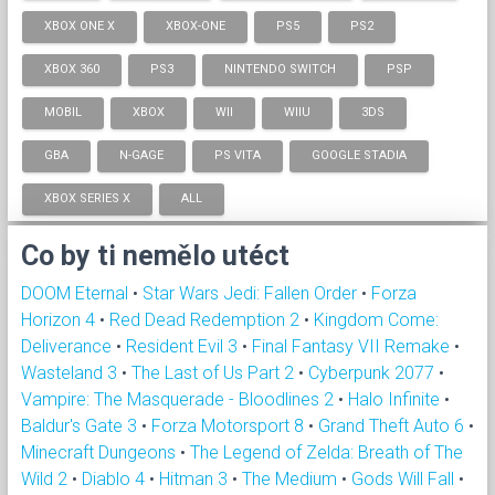
XBOX ONE X
XBOX-ONE
PS5
PS2
XBOX 360
PS3
NINTENDO SWITCH
PSP
MOBIL
XBOX
WII
WIIU
3DS
GBA
N-GAGE
PS VITA
GOOGLE STADIA
XBOX SERIES X
ALL
Co by ti nemělo utéct
DOOM Eternal
•
Star Wars Jedi: Fallen Order
•
Forza
Horizon 4
•
Red Dead Redemption 2
•
Kingdom Come:
Deliverance
•
Resident Evil 3
•
Final Fantasy VII Remake
•
Wasteland 3
•
The Last of Us Part 2
•
Cyberpunk 2077
•
Vampire: The Masquerade - Bloodlines 2
•
Halo Infinite
•
Baldur's Gate 3
•
Forza Motorsport 8
•
Grand Theft Auto 6
•
Minecraft Dungeons
•
The Legend of Zelda: Breath of The
Wild 2
•
Diablo 4
•
Hitman 3
•
The Medium
•
Gods Will Fall
•