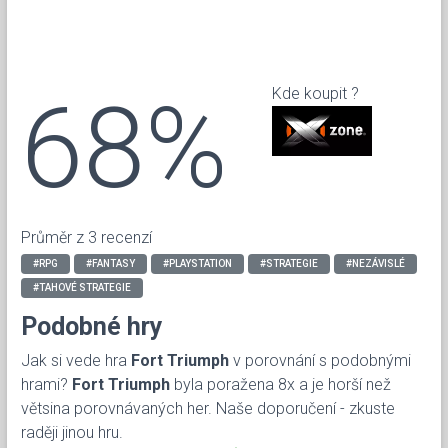
68%
Kde koupit ?
Průměr z 3 recenzí
#RPG
#FANTASY
#PLAYSTATION
#STRATEGIE
#NEZÁVISLÉ
#TAHOVÉ STRATEGIE
Podobné hry
Jak si vede hra
Fort Triumph
v porovnání s podobnými
hrami?
Fort Triumph
byla poražena 8x a je horší než
větsina porovnávaných her. Naše doporučení - zkuste
raději jinou hru.