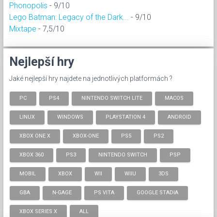
Phonopolis
- 9/10
Lego Batman: Legacy of the Dark...
- 9/10
Mixtape
- 7,5/10
Nejlepší hry
Jaké nejlepší hry najdete na jednotlivých platformách ?
PC
PS4
NINTENDO SWITCH LITE
MACOS
LINUX
WINDOWS
PLAYSTATION 4
ANDROID
XBOX ONE X
XBOX-ONE
PS5
PS2
XBOX 360
PS3
NINTENDO SWITCH
PSP
MOBIL
XBOX
WII
WIIU
3DS
GBA
N-GAGE
PS VITA
GOOGLE STADIA
XBOX SERIES X
ALL