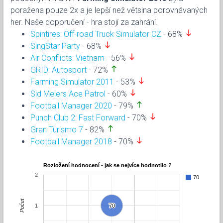
poražena pouze 2x a je lepší než větsina porovnávaných
her. Naše doporučení - hra stojí za zahrání.
south
Spintires: Off-road Truck Simulator CZ
- 68%
south
SingStar Party
- 68%
south
Air Conflicts: Vietnam
- 56%
north
GRID: Autosport
- 72%
south
Farming Simulator 2011
- 53%
south
Sid Meiers Ace Patrol
- 60%
north
Football Manager 2020
- 79%
south
Punch Club 2: Fast Forward
- 70%
north
Gran Turismo 7
- 82%
south
Football Manager 2018
- 70%
Rozložení hodnocení - jak se nejvíce hodnotilo ?
2
70
Počet
1
70
70