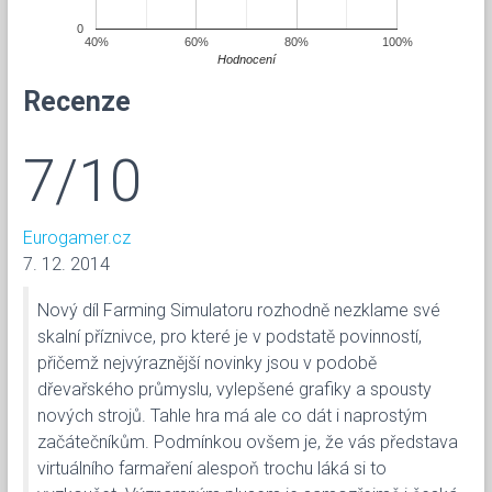
0
40%
60%
80%
100%
Hodnocení
Recenze
7/10
Eurogamer.cz
7. 12. 2014
Nový díl Farming Simulatoru rozhodně nezklame své
skalní příznivce, pro které je v podstatě povinností,
přičemž nejvýraznější novinky jsou v podobě
dřevařského průmyslu, vylepšené grafiky a spousty
nových strojů. Tahle hra má ale co dát i naprostým
začátečníkům. Podmínkou ovšem je, že vás představa
virtuálního farmaření alespoň trochu láká si to