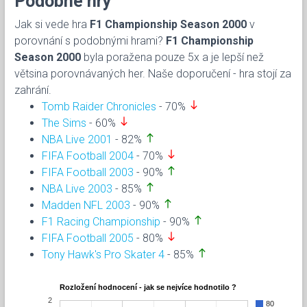
Podobné hry
Jak si vede hra
F1 Championship Season 2000
v
porovnání s podobnými hrami?
F1 Championship
Season 2000
byla poražena pouze 5x a je lepší než
větsina porovnávaných her. Naše doporučení - hra stojí za
zahrání.
south
Tomb Raider Chronicles
- 70%
south
The Sims
- 60%
north
NBA Live 2001
- 82%
south
FIFA Football 2004
- 70%
north
FIFA Football 2003
- 90%
north
NBA Live 2003
- 85%
north
Madden NFL 2003
- 90%
north
F1 Racing Championship
- 90%
south
FIFA Football 2005
- 80%
north
Tony Hawk's Pro Skater 4
- 85%
Rozložení hodnocení - jak se nejvíce hodnotilo ?
2
80