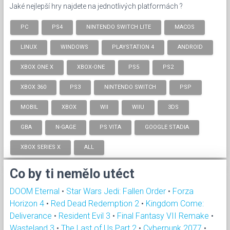
Jaké nejlepší hry najdete na jednotlivých platformách ?
PC
PS4
NINTENDO SWITCH LITE
MACOS
LINUX
WINDOWS
PLAYSTATION 4
ANDROID
XBOX ONE X
XBOX-ONE
PS5
PS2
XBOX 360
PS3
NINTENDO SWITCH
PSP
MOBIL
XBOX
WII
WIIU
3DS
GBA
N-GAGE
PS VITA
GOOGLE STADIA
XBOX SERIES X
ALL
Co by ti nemělo utéct
DOOM Eternal
•
Star Wars Jedi: Fallen Order
•
Forza
Horizon 4
•
Red Dead Redemption 2
•
Kingdom Come:
Deliverance
•
Resident Evil 3
•
Final Fantasy VII Remake
•
Wasteland 3
•
The Last of Us Part 2
•
Cyberpunk 2077
•