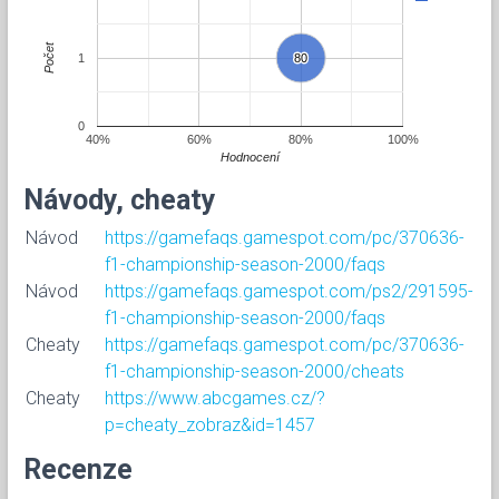
Počet
1
80
80
0
40%
60%
80%
100%
Hodnocení
Návody, cheaty
Návod
https://gamefaqs.gamespot.com/pc/370636-
f1-championship-season-2000/faqs
Návod
https://gamefaqs.gamespot.com/ps2/291595-
f1-championship-season-2000/faqs
Cheaty
https://gamefaqs.gamespot.com/pc/370636-
f1-championship-season-2000/cheats
Cheaty
https://www.abcgames.cz/?
p=cheaty_zobraz&id=1457
Recenze