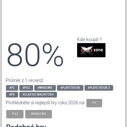
80%
Kde koupit ?
Průměr z 1 recenzí
#PC
#PS2
#WINDOWS
#PLAYSTATION
#PLAYSTATION 2
#PS
#CLASSIC MACINTOSH
Prohlédněte si nejlepší hry roku 2026 na:
PC
PS2
WINDOWS