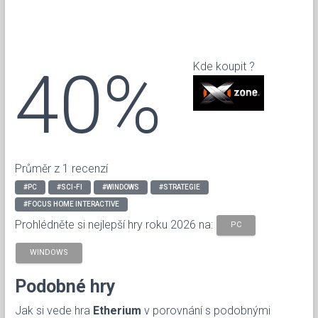
40%
Kde koupit ?
Průměr z 1 recenzí
#PC
#SCI-FI
#WINDOWS
#STRATEGIE
#FOCUS HOME INTERACTIVE
Prohlédněte si nejlepší hry roku 2026 na:
PC
WINDOWS
Podobné hry
Jak si vede hra
Etherium
v porovnání s podobnými