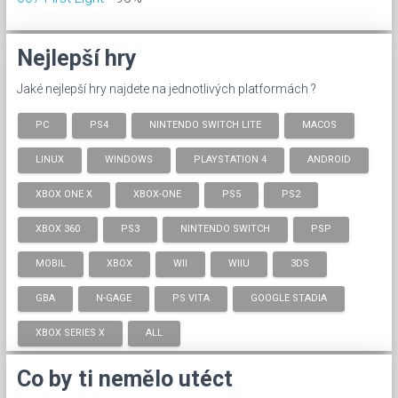
Nejlepší hry
Jaké nejlepší hry najdete na jednotlivých platformách ?
PC
PS4
NINTENDO SWITCH LITE
MACOS
LINUX
WINDOWS
PLAYSTATION 4
ANDROID
XBOX ONE X
XBOX-ONE
PS5
PS2
XBOX 360
PS3
NINTENDO SWITCH
PSP
MOBIL
XBOX
WII
WIIU
3DS
GBA
N-GAGE
PS VITA
GOOGLE STADIA
XBOX SERIES X
ALL
Co by ti nemělo utéct