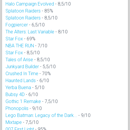
Halo Campaign Evolved
- 8,5/10
Splatoon Raiders
- 85%
Splatoon Raiders
- 8,5/10
Fogpiercer
- 6,5/10
The Alters: Last Variable
- 8/10
Star Fox
- 69%
NBA THE RUN
- 7/10
Star Fox
- 8,5/10
Tales of Arise
- 8,5/10
Junkyard Builder
- 5,5/10
Crushed In Time
- 70%
Haunted Lands
- 6/10
Yerba Buena
- 5/10
Bubsy 4D
- 6/10
Gothic 1 Remake
- 7,5/10
Phonopolis
- 9/10
Lego Batman: Legacy of the Dark...
- 9/10
Mixtape
- 7,5/10
007 First Light
- 95%