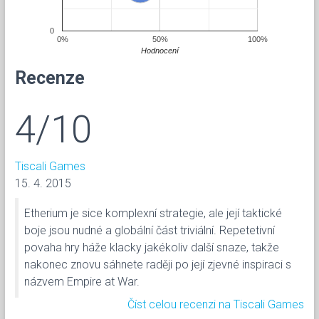
0
0%
50%
100%
Hodnocení
Recenze
4/10
Tiscali Games
15. 4. 2015
Etherium je sice komplexní strategie, ale její taktické
boje jsou nudné a globální část triviální. Repetetivní
povaha hry háže klacky jakékoliv další snaze, takže
nakonec znovu sáhnete raději po její zjevné inspiraci s
názvem Empire at War.
Číst celou recenzi na Tiscali Games