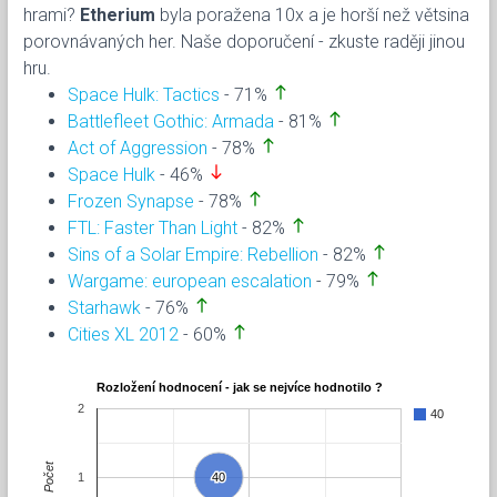
hrami?
Etherium
byla poražena 10x a je horší než větsina
porovnávaných her. Naše doporučení - zkuste raději jinou
hru.
north
Space Hulk: Tactics
- 71%
north
Battlefleet Gothic: Armada
- 81%
north
Act of Aggression
- 78%
south
Space Hulk
- 46%
north
Frozen Synapse
- 78%
north
FTL: Faster Than Light
- 82%
north
Sins of a Solar Empire: Rebellion
- 82%
north
Wargame: european escalation
- 79%
north
Starhawk
- 76%
north
Cities XL 2012
- 60%
Rozložení hodnocení - jak se nejvíce hodnotilo ?
2
40
Počet
1
40
40