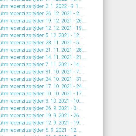
hrn recenzí za týden 2. 1. 2022 - 9. 1....
hrn recenzí za týden 26. 12. 2021 - 2....
hrn recenzí za týden 19. 12. 2021 - 26....
hrn recenzí za týden 12. 12. 2021 - 19....
hrn recenzí za týden 5. 12. 2021 - 12....
hrn recenzí za týden 28. 11. 2021 - 5....
hrn recenzí za týden 21. 11. 2021 - 28....
hrn recenzí za týden 14. 11. 2021 - 21....
hrn recenzí za týden 7. 11. 2021 - 14....
hrn recenzí za týden 31. 10. 2021 - 7....
hrn recenzí za týden 24. 10. 2021 - 31....
hrn recenzí za týden 17. 10. 2021 - 24....
hrn recenzí za týden 10. 10. 2021 - 17....
hrn recenzí za týden 3. 10. 2021 - 10....
hrn recenzí za týden 26. 9. 2021 - 3....
hrn recenzí za týden 19. 9. 2021 - 26....
hrn recenzí za týden 12. 9. 2021 - 19....
hrn recenzí za týden 5. 9. 2021 - 12....