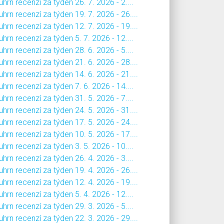
hrn recenzí za týden 26. 7. 2026 - 2....
hrn recenzí za týden 19. 7. 2026 - 26....
hrn recenzí za týden 12. 7. 2026 - 19....
hrn recenzí za týden 5. 7. 2026 - 12....
hrn recenzí za týden 28. 6. 2026 - 5....
hrn recenzí za týden 21. 6. 2026 - 28....
hrn recenzí za týden 14. 6. 2026 - 21....
hrn recenzí za týden 7. 6. 2026 - 14....
hrn recenzí za týden 31. 5. 2026 - 7....
hrn recenzí za týden 24. 5. 2026 - 31....
hrn recenzí za týden 17. 5. 2026 - 24....
hrn recenzí za týden 10. 5. 2026 - 17....
hrn recenzí za týden 3. 5. 2026 - 10....
hrn recenzí za týden 26. 4. 2026 - 3....
hrn recenzí za týden 19. 4. 2026 - 26....
hrn recenzí za týden 12. 4. 2026 - 19....
hrn recenzí za týden 5. 4. 2026 - 12....
hrn recenzí za týden 29. 3. 2026 - 5....
hrn recenzí za týden 22. 3. 2026 - 29....