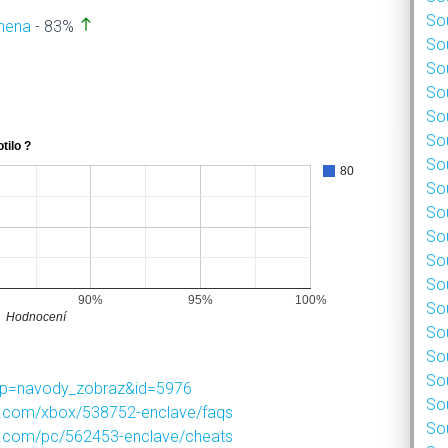
Sou
north
thena
- 83%
Sou
Sou
Sou
Sou
Sou
tilo ?
Sou
80
Sou
Sou
Sou
Sou
Sou
90%
95%
100%
Sou
Hodnocení
Sou
Sou
Sou
?p=navody_zobraz&id=5976
Sou
t.com/xbox/538752-enclave/faqs
Sou
t.com/pc/562453-enclave/cheats