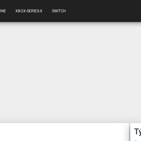
ONE
XBOX-SERIES-X
SWITCH
T