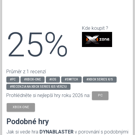
25%
Kde koupit ?
Průměr z 1 recenzí
#PC
#XBOX-ONE
#IOS
#SWITCH
#XBOX SERIES X/S
#RECENZIA NA XBOX SERIES X|S VERZIU
Prohlédněte si nejlepší hry roku 2026 na:
PC
XBOX-ONE
Podobné hry
Jak si vede hra
DYNABLASTER
v porovnání s podobnými