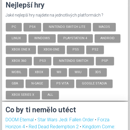
Nejlepší hry
Jaké nejlepší hry najdete na jednotlivých platformách ?
PC
PS4
NINTENDO SWITCH LITE
MACOS
LINUX
WINDOWS
PLAYSTATION 4
ANDROID
XBOX ONE X
XBOX-ONE
PS5
PS2
XBOX 360
PS3
NINTENDO SWITCH
PSP
MOBIL
XBOX
WII
WIIU
3DS
GBA
N-GAGE
PS VITA
GOOGLE STADIA
XBOX SERIES X
ALL
Co by ti nemělo utéct
DOOM Eternal
•
Star Wars Jedi: Fallen Order
•
Forza
Horizon 4
•
Red Dead Redemption 2
•
Kingdom Come: