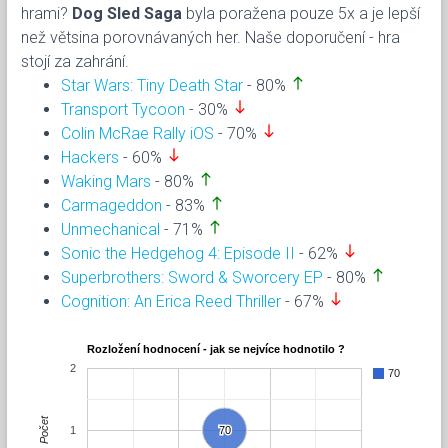
hrami?
Dog Sled Saga
byla poražena pouze 5x a je lepší
než větsina porovnávaných her. Naše doporučení - hra
stojí za zahrání.
north
Star Wars: Tiny Death Star
- 80%
south
Transport Tycoon
- 30%
south
Colin McRae Rally iOS
- 70%
south
Hackers
- 60%
north
Waking Mars
- 80%
north
Carmageddon
- 83%
north
Unmechanical
- 71%
south
Sonic the Hedgehog 4: Episode II
- 62%
north
Superbrothers: Sword & Sworcery EP
- 80%
south
Cognition: An Erica Reed Thriller
- 67%
Rozložení hodnocení - jak se nejvíce hodnotilo ?
2
70
Počet
1
70
70