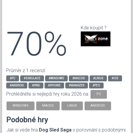
70%
Kde koupit ?
Průměr z 1 recenzí
#PC
#SIMULACE
#WINDOWS
#MACOS
#LINUX
#IOS
#ANDROID
#IPAD
#IPHONE
#MANAŽER
#PES
Prohlédněte si nejlepší hry roku 2026 na:
PC
WINDOWS
MACOS
LINUX
ANDROID
Podobné hry
Jak si vede hra
Dog Sled Saga
v porovnání s podobnými