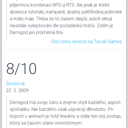
příjemnou kombinaci RPG a RTS. Ale jinak je tristní
absence tutoriálu, kampaně, špatný pathfinding jednotek
a málo map. Třeba se to časem zlepší, autoři slibují
neustále vylepšování dle požadavků hráčů. Zatím je
Demigod jen průměrná hra.
Číst celou recenzi na Tiscali Games
8/10
Sector.sk
22. 5. 2009
Demigod má svoje čaro a zrejme chytí každého, aspoň
spočiatku. Nie každého však uspokojí dlhodobo. Pri
bojoch v arénach je totiž lineárny a stále ten istý postup,
ktorý sa časom stane monotónnym.