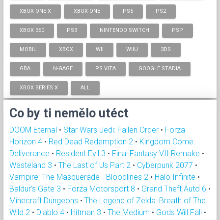
XBOX ONE X
XBOX-ONE
PS5
PS2
XBOX 360
PS3
NINTENDO SWITCH
PSP
MOBIL
XBOX
WII
WIIU
3DS
GBA
N-GAGE
PS VITA
GOOGLE STADIA
XBOX SERIES X
ALL
Co by ti nemělo utéct
DOOM Eternal
•
Star Wars Jedi: Fallen Order
•
Forza
Horizon 4
•
Red Dead Redemption 2
•
Kingdom Come:
Deliverance
•
Resident Evil 3
•
Final Fantasy VII Remake
•
Wasteland 3
•
The Last of Us Part 2
•
Cyberpunk 2077
•
Vampire: The Masquerade - Bloodlines 2
•
Halo Infinite
•
Baldur's Gate 3
•
Forza Motorsport 8
•
Grand Theft Auto 6
•
Minecraft Dungeons
•
The Legend of Zelda: Breath of The
Wild 2
•
Diablo 4
•
Hitman 3
•
The Medium
•
Gods Will Fall
•