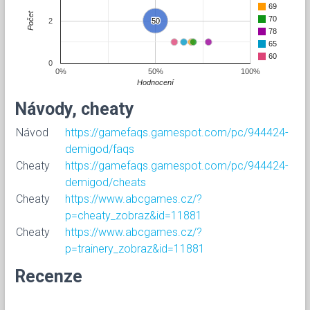
69
Počet
70
2
50
50
78
65
60
0
0%
50%
100%
Hodnocení
Návody, cheaty
Návod
https://gamefaqs.gamespot.com/pc/944424-
demigod/faqs
Cheaty
https://gamefaqs.gamespot.com/pc/944424-
demigod/cheats
Cheaty
https://www.abcgames.cz/?
p=cheaty_zobraz&id=11881
Cheaty
https://www.abcgames.cz/?
p=trainery_zobraz&id=11881
Recenze