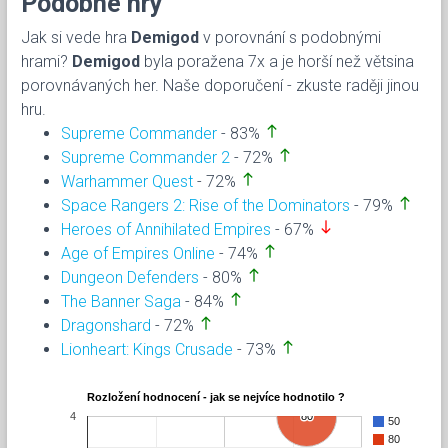
Podobné hry
Jak si vede hra
Demigod
v porovnání s podobnými
hrami?
Demigod
byla poražena 7x a je horší než větsina
porovnávaných her. Naše doporučení - zkuste raději jinou
hru.
north
Supreme Commander
- 83%
north
Supreme Commander 2
- 72%
north
Warhammer Quest
- 72%
north
Space Rangers 2: Rise of the Dominators
- 79%
south
Heroes of Annihilated Empires
- 67%
north
Age of Empires Online
- 74%
north
Dungeon Defenders
- 80%
north
The Banner Saga
- 84%
north
Dragonshard
- 72%
north
Lionheart: Kings Crusade
- 73%
Rozložení hodnocení - jak se nejvíce hodnotilo ?
4
80
80
50
80