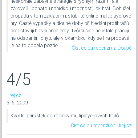
neskonale zábavná strategie s rychlým rázem, ale
zároveň i bohatou nabídkou možností, jak hrát. Bohužel
propadá v tom základním, stabilitě online multiplayerové
hry. Časté výpadky a dlouhé doby při hledání protihráčů
představují hlavní problémy. Tvůrci sice neustále pracují
na odstranění chyb, ale v okamžiku, kdy se hra prodává,
je na to docela pozdě....
Číst celou recenzi na Doupě
4/5
Hrej.cz
6. 5. 2009
Kvalitní přírůstek do rodinky multiplayerových titulů.
Číst celou recenzi na Hrej.cz