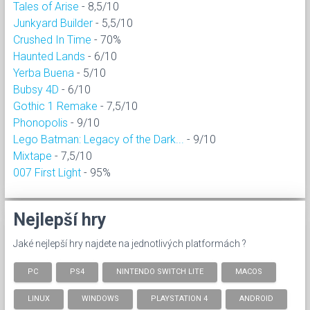
Tales of Arise
- 8,5/10
Junkyard Builder
- 5,5/10
Crushed In Time
- 70%
Haunted Lands
- 6/10
Yerba Buena
- 5/10
Bubsy 4D
- 6/10
Gothic 1 Remake
- 7,5/10
Phonopolis
- 9/10
Lego Batman: Legacy of the Dark...
- 9/10
Mixtape
- 7,5/10
007 First Light
- 95%
Nejlepší hry
Jaké nejlepší hry najdete na jednotlivých platformách ?
PC
PS4
NINTENDO SWITCH LITE
MACOS
LINUX
WINDOWS
PLAYSTATION 4
ANDROID