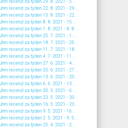
hrn recenzí za týden 29. 8. 2021 - 5....
hrn recenzí za týden 22. 8. 2021 - 29....
hrn recenzí za týden 15. 8. 2021 - 22....
hrn recenzí za týden 8. 8. 2021 - 15....
hrn recenzí za týden 1. 8. 2021 - 8. 8....
hrn recenzí za týden 25. 7. 2021 - 1....
hrn recenzí za týden 18. 7. 2021 - 25....
hrn recenzí za týden 11. 7. 2021 - 18....
hrn recenzí za týden 4. 7. 2021 - 11....
hrn recenzí za týden 27. 6. 2021 - 4....
hrn recenzí za týden 20. 6. 2021 - 27....
hrn recenzí za týden 13. 6. 2021 - 20....
hrn recenzí za týden 6. 6. 2021 - 13....
hrn recenzí za týden 30. 5. 2021 - 6....
hrn recenzí za týden 23. 5. 2021 - 30....
hrn recenzí za týden 16. 5. 2021 - 23....
hrn recenzí za týden 9. 5. 2021 - 16....
hrn recenzí za týden 2. 5. 2021 - 9. 5....
hrn recenzí za týden 25. 4. 2021 - 2....