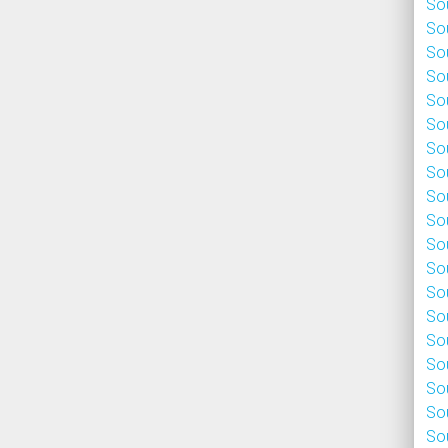
Sou
Sou
Sou
Sou
Sou
Sou
Sou
Sou
Sou
Sou
Sou
Sou
Sou
Sou
Sou
Sou
Sou
Sou
Sou