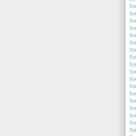
Sou
Sou
Sou
Sou
Sou
Sou
Sou
Sou
Sou
Sou
Sou
Sou
Sou
Sou
Sou
Sou
Sou
Sou