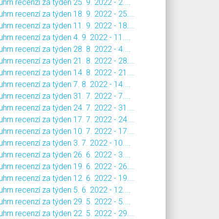
hrn recenzí za týden 25. 9. 2022 - 2....
hrn recenzí za týden 18. 9. 2022 - 25....
hrn recenzí za týden 11. 9. 2022 - 18....
hrn recenzí za týden 4. 9. 2022 - 11....
hrn recenzí za týden 28. 8. 2022 - 4....
hrn recenzí za týden 21. 8. 2022 - 28....
hrn recenzí za týden 14. 8. 2022 - 21....
hrn recenzí za týden 7. 8. 2022 - 14....
hrn recenzí za týden 31. 7. 2022 - 7....
hrn recenzí za týden 24. 7. 2022 - 31....
hrn recenzí za týden 17. 7. 2022 - 24....
hrn recenzí za týden 10. 7. 2022 - 17....
hrn recenzí za týden 3. 7. 2022 - 10....
hrn recenzí za týden 26. 6. 2022 - 3....
hrn recenzí za týden 19. 6. 2022 - 26....
hrn recenzí za týden 12. 6. 2022 - 19....
hrn recenzí za týden 5. 6. 2022 - 12....
hrn recenzí za týden 29. 5. 2022 - 5....
hrn recenzí za týden 22. 5. 2022 - 29....