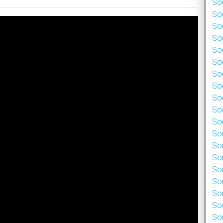
Sou
Sou
Sou
Sou
Sou
Sou
Sou
Sou
Sou
Sou
Sou
Sou
Sou
Sou
Sou
Sou
Sou
Sou
Sou