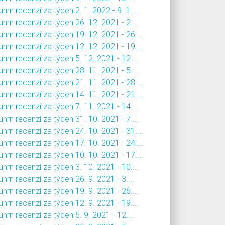
hrn recenzí za týden 2. 1. 2022 - 9. 1....
hrn recenzí za týden 26. 12. 2021 - 2....
hrn recenzí za týden 19. 12. 2021 - 26....
hrn recenzí za týden 12. 12. 2021 - 19....
hrn recenzí za týden 5. 12. 2021 - 12....
hrn recenzí za týden 28. 11. 2021 - 5....
hrn recenzí za týden 21. 11. 2021 - 28....
hrn recenzí za týden 14. 11. 2021 - 21....
hrn recenzí za týden 7. 11. 2021 - 14....
hrn recenzí za týden 31. 10. 2021 - 7....
hrn recenzí za týden 24. 10. 2021 - 31....
hrn recenzí za týden 17. 10. 2021 - 24....
hrn recenzí za týden 10. 10. 2021 - 17....
hrn recenzí za týden 3. 10. 2021 - 10....
hrn recenzí za týden 26. 9. 2021 - 3....
hrn recenzí za týden 19. 9. 2021 - 26....
hrn recenzí za týden 12. 9. 2021 - 19....
hrn recenzí za týden 5. 9. 2021 - 12....