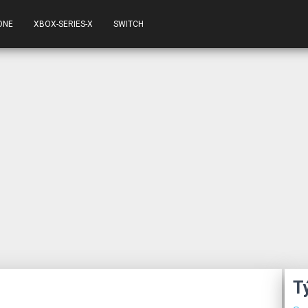
ONE
XBOX-SERIES-X
SWITCH
T