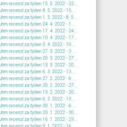
hrn recenzí za týden 15. 5. 2022 - 22....
hrn recenzí za týden 8. 5. 2022 - 15....
hrn recenzí za týden 1. 5. 2022 - 8. 5....
hrn recenzí za týden 24. 4. 2022 - 1....
hrn recenzí za týden 17. 4. 2022 - 24....
hrn recenzí za týden 10. 4. 2022 - 17....
hrn recenzí za týden 3. 4. 2022 - 10....
hrn recenzí za týden 27. 3. 2022 - 3....
hrn recenzí za týden 20. 3. 2022 - 27....
hrn recenzí za týden 13. 3. 2022 - 20....
hrn recenzí za týden 6. 3. 2022 - 13....
hrn recenzí za týden 27. 2. 2022 - 6....
hrn recenzí za týden 20. 2. 2022 - 27....
hrn recenzí za týden 13. 2. 2022 - 20....
hrn recenzí za týden 6. 2. 2022 - 13....
hrn recenzí za týden 30. 1. 2022 - 6....
hrn recenzí za týden 23. 1. 2022 - 30....
hrn recenzí za týden 16. 1. 2022 - 23....
hrn recenzí za týden 9. 1. 2022 - 16....