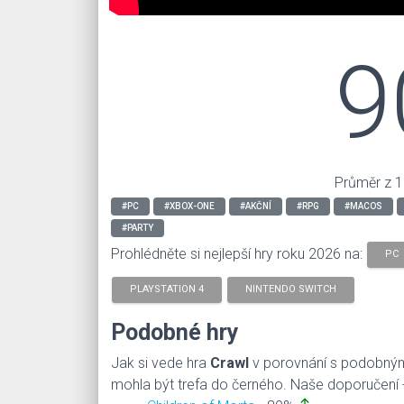
9
Průměr z 1
#PC
#XBOX-ONE
#AKČNÍ
#RPG
#MACOS
#PARTY
Prohlédněte si nejlepší hry roku 2026 na:
PC
PLAYSTATION 4
NINTENDO SWITCH
Podobné hry
Jak si vede hra
Crawl
v porovnání s podobný
mohla být trefa do černého. Naše doporučení - h
north