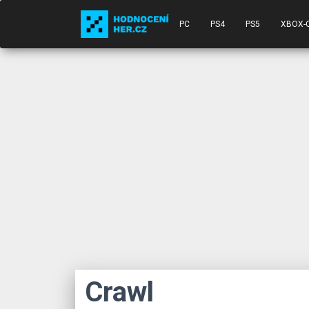
PC
PS4
PS5
XBOX-
Crawl