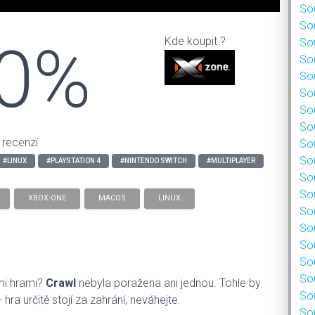
Sou
Sou
0%
Kde koupit ?
Sou
Sou
Sou
Sou
Sou
Sou
 recenzí
Sou
Sou
#LINUX
#PLAYSTATION 4
#NINTENDO SWITCH
#MULTIPLAYER
Sou
Sou
XBOX-ONE
MACOS
LINUX
Sou
Sou
Sou
Sou
Sou
mi hrami?
Crawl
nebyla poražena ani jednou. Tohle by
Sou
ra určitě stojí za zahrání, neváhejte.
Sou