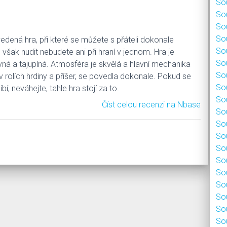
Sou
Sou
Sou
Sou
vedená hra, při které se můžete s přáteli dokonale
Sou
 však nudit nebudete ani při hraní v jednom. Hra je
Sou
vná a tajuplná. Atmosféra je skvělá a hlavní mechanika
Sou
ů v rolích hrdiny a příšer, se povedla dokonale. Pokud se
Sou
í, neváhejte, tahle hra stojí za to.
Sou
Číst celou recenzi na Nbase
Sou
Sou
Sou
Sou
Sou
Sou
Sou
Sou
Sou
Sou