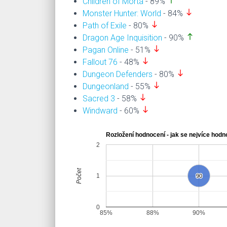
Children of Morta
- 89%
south
Monster Hunter: World
- 84%
south
Path of Exile
- 80%
north
Dragon Age Inquisition
- 90%
south
Pagan Online
- 51%
south
Fallout 76
- 48%
south
Dungeon Defenders
- 80%
south
Dungeonland
- 55%
south
Sacred 3
- 58%
south
Windward
- 60%
Rozložení hodnocení - jak se nejvíce hodno
2
Počet
1
90
90
0
85%
88%
90%