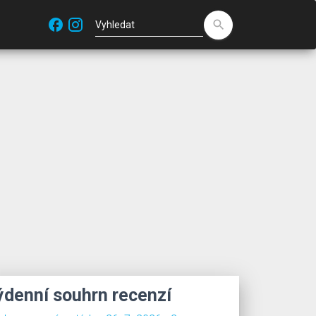
facebook
search
ýdenní souhrn recenzí