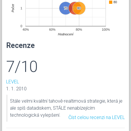
80
Počet
1
70
70
77
77
80
80
0
40%
60%
80%
100%
Hodnocení
Recenze
7/10
LEVEL
1. 1. 2010
Stále velmi kvalitní tahově-realtimová strategie, která je
ale spíš datadiskem, STÁLE nenabízejícím
technologická vylepšení.
Číst celou recenzi na LEVEL