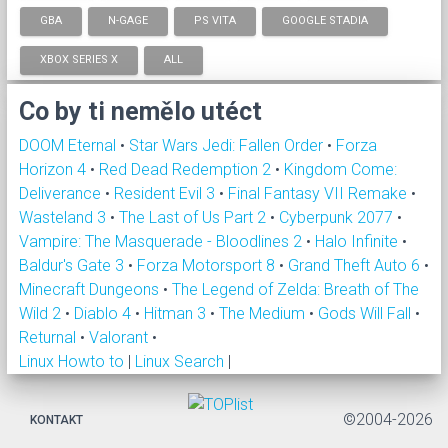
GBA
N-GAGE
PS VITA
GOOGLE STADIA
XBOX SERIES X
ALL
Co by ti nemělo utéct
DOOM Eternal
•
Star Wars Jedi: Fallen Order
•
Forza
Horizon 4
•
Red Dead Redemption 2
•
Kingdom Come:
Deliverance
•
Resident Evil 3
•
Final Fantasy VII Remake
•
Wasteland 3
•
The Last of Us Part 2
•
Cyberpunk 2077
•
Vampire: The Masquerade - Bloodlines 2
•
Halo Infinite
•
Baldur's Gate 3
•
Forza Motorsport 8
•
Grand Theft Auto 6
•
Minecraft Dungeons
•
The Legend of Zelda: Breath of The
Wild 2
•
Diablo 4
•
Hitman 3
•
The Medium
•
Gods Will Fall
•
Returnal
•
Valorant
•
Linux Howto to
|
Linux Search
|
©2004-2026
KONTAKT