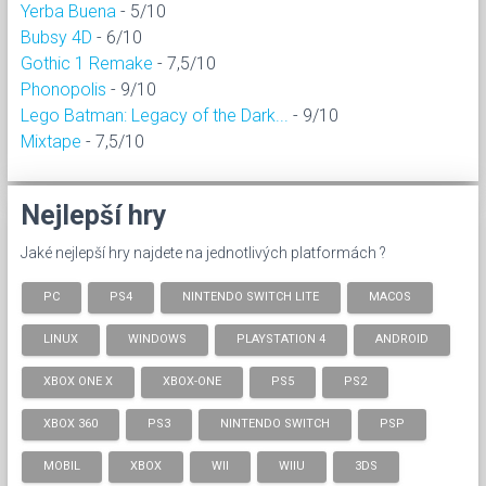
Yerba Buena
- 5/10
Bubsy 4D
- 6/10
Gothic 1 Remake
- 7,5/10
Phonopolis
- 9/10
Lego Batman: Legacy of the Dark...
- 9/10
Mixtape
- 7,5/10
Nejlepší hry
Jaké nejlepší hry najdete na jednotlivých platformách ?
PC
PS4
NINTENDO SWITCH LITE
MACOS
LINUX
WINDOWS
PLAYSTATION 4
ANDROID
XBOX ONE X
XBOX-ONE
PS5
PS2
XBOX 360
PS3
NINTENDO SWITCH
PSP
MOBIL
XBOX
WII
WIIU
3DS