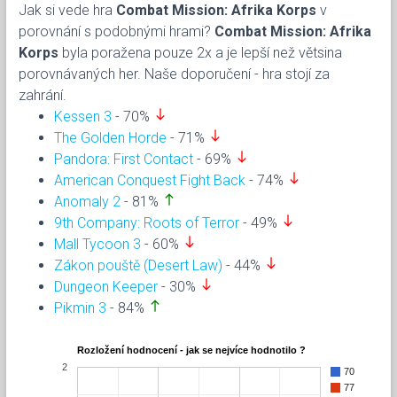
Jak si vede hra
Combat Mission: Afrika Korps
v
porovnání s podobnými hrami?
Combat Mission: Afrika
Korps
byla poražena pouze 2x a je lepší než větsina
porovnávaných her. Naše doporučení - hra stojí za
zahrání.
south
Kessen 3
- 70%
south
The Golden Horde
- 71%
south
Pandora: First Contact
- 69%
south
American Conquest Fight Back
- 74%
north
Anomaly 2
- 81%
south
9th Company: Roots of Terror
- 49%
south
Mall Tycoon 3
- 60%
south
Zákon pouště (Desert Law)
- 44%
south
Dungeon Keeper
- 30%
north
Pikmin 3
- 84%
Rozložení hodnocení - jak se nejvíce hodnotilo ?
2
70
77