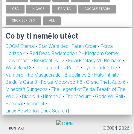
GBA
N-GAGE
PS VITA
GOOGLE STADIA
XBOX SERIES X
ALL
Co by ti nemělo utéct
DOOM Eternal
•
Star Wars Jedi: Fallen Order
•
Forza
Horizon 4
•
Red Dead Redemption 2
•
Kingdom Come:
Deliverance
•
Resident Evil 3
•
Final Fantasy VII Remake
•
Wasteland 3
•
The Last of Us Part 2
•
Cyberpunk 2077
•
Vampire: The Masquerade - Bloodlines 2
•
Halo Infinite
•
Baldur's Gate 3
•
Forza Motorsport 8
•
Grand Theft Auto 6
•
Minecraft Dungeons
•
The Legend of Zelda: Breath of The
Wild 2
•
Diablo 4
•
Hitman 3
•
The Medium
•
Gods Will Fall
•
Returnal
•
Valorant
•
Linux Howto to
|
Linux Search
|
©2004-2026
KONTAKT