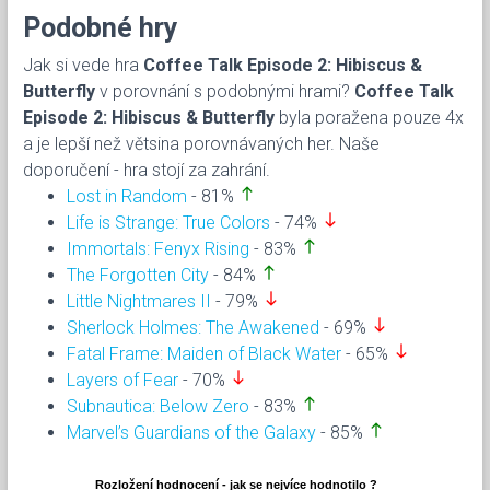
Podobné hry
Jak si vede hra
Coffee Talk Episode 2: Hibiscus &
Butterfly
v porovnání s podobnými hrami?
Coffee Talk
Episode 2: Hibiscus & Butterfly
byla poražena pouze 4x
a je lepší než větsina porovnávaných her. Naše
doporučení - hra stojí za zahrání.
north
Lost in Random
- 81%
south
Life is Strange: True Colors
- 74%
north
Immortals: Fenyx Rising
- 83%
north
The Forgotten City
- 84%
south
Little Nightmares II
- 79%
south
Sherlock Holmes: The Awakened
- 69%
south
Fatal Frame: Maiden of Black Water
- 65%
south
Layers of Fear
- 70%
north
Subnautica: Below Zero
- 83%
north
Marvel’s Guardians of the Galaxy
- 85%
Rozložení hodnocení - jak se nejvíce hodnotilo ?