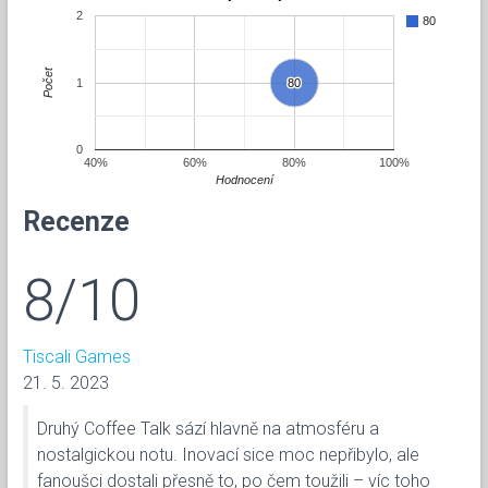
2
80
Počet
1
80
80
0
40%
60%
80%
100%
Hodnocení
Recenze
8/10
Tiscali Games
21. 5. 2023
Druhý Coffee Talk sází hlavně na atmosféru a
nostalgickou notu. Inovací sice moc nepřibylo, ale
fanoušci dostali přesně to, po čem toužili – víc toho