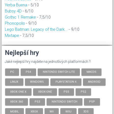
Yerba Buena
- 5/10
Bubsy 4D
- 6/10
Gothic 1 Remake
- 7,5/10
Phonopolis
- 9/10
Lego Batman: Legacy of the Dark...
- 9/10
Mixtape
- 7,5/10
Nejlepší hry
Jaké nejlepší hry najdete na jednotlivých platformách ?
PC
PS4
NINTENDO SWITCH LITE
MACOS
LINUX
WINDOWS
PLAYSTATION 4
ANDROID
XBOX ONE X
XBOX-ONE
PS5
PS2
XBOX 360
PS3
NINTENDO SWITCH
PSP
MOBIL
XBOX
WII
WIIU
3DS