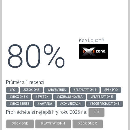
80%
Kde koupit ?
Průměr z 1 recenzí
#PC
#XBOX-ONE
#ADVENTURA
#PLAYSTATION 4
#PS4 PRO
#XBOX ONE X
#SWITCH
#VIZUÁLNÍ NOVELA
#PLAYSTATION 5
#XBOX SERIES
#KAVÁRNA
#KONVERZAČNÍ
#TOGE PRODUCTIONS
Prohlédněte si nejlepší hry roku 2026 na:
PC
XBOX-ONE
PLAYSTATION 4
XBOX ONE X