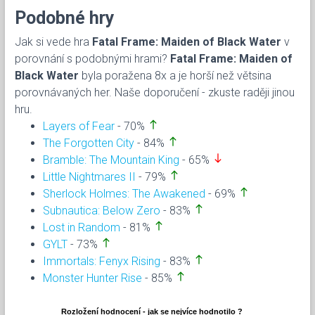
Podobné hry
Jak si vede hra
Fatal Frame: Maiden of Black Water
v
porovnání s podobnými hrami?
Fatal Frame: Maiden of
Black Water
byla poražena 8x a je horší než větsina
porovnávaných her. Naše doporučení - zkuste raději jinou
hru.
north
Layers of Fear
- 70%
north
The Forgotten City
- 84%
south
Bramble: The Mountain King
- 65%
north
Little Nightmares II
- 79%
north
Sherlock Holmes: The Awakened
- 69%
north
Subnautica: Below Zero
- 83%
north
Lost in Random
- 81%
north
GYLT
- 73%
north
Immortals: Fenyx Rising
- 83%
north
Monster Hunter Rise
- 85%
Rozložení hodnocení - jak se nejvíce hodnotilo ?