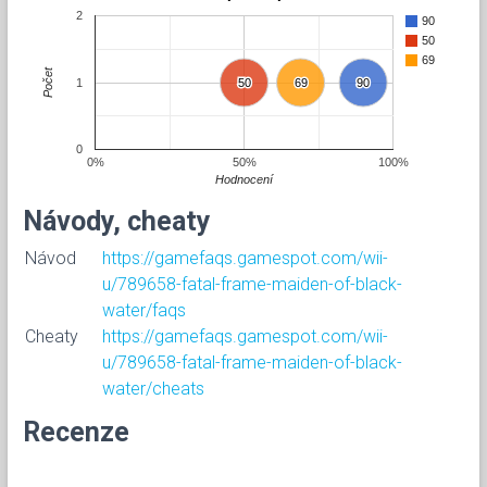
2
90
50
69
Počet
1
50
50
69
69
90
90
0
0%
50%
100%
Hodnocení
Návody, cheaty
Návod
https://gamefaqs.gamespot.com/wii-
u/789658-fatal-frame-maiden-of-black-
water/faqs
Cheaty
https://gamefaqs.gamespot.com/wii-
u/789658-fatal-frame-maiden-of-black-
water/cheats
Recenze