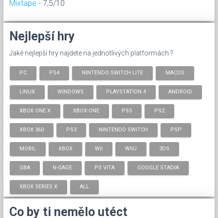
Mixtape
- 7,5/10
Nejlepší hry
Jaké nejlepší hry najdete na jednotlivých platformách ?
PC
PS4
NINTENDO SWITCH LITE
MACOS
LINUX
WINDOWS
PLAYSTATION 4
ANDROID
XBOX ONE X
XBOX-ONE
PS5
PS2
XBOX 360
PS3
NINTENDO SWITCH
PSP
MOBIL
XBOX
WII
WIIU
3DS
GBA
N-GAGE
PS VITA
GOOGLE STADIA
XBOX SERIES X
ALL
Co by ti nemělo utéct