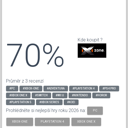
70%
Kde koupit ?
Průměr z 3 recenzí
#PC
#XBOX-ONE
#ADVENTURA
#PLAYSTATION 4
#PS4 PRO
#XBOX ONE X
#SWITCH
#WII U
#NINTENDO
#HOROR
#PLAYSTATION 5
#XBOX SERIES
#KOEI
Prohlédněte si nejlepší hry roku 2026 na:
PC
XBOX-ONE
PLAYSTATION 4
XBOX ONE X