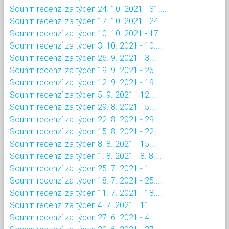
Souhrn recenzí za týden 24. 10. 2021 - 31....
Souhrn recenzí za týden 17. 10. 2021 - 24....
Souhrn recenzí za týden 10. 10. 2021 - 17....
Souhrn recenzí za týden 3. 10. 2021 - 10....
Souhrn recenzí za týden 26. 9. 2021 - 3....
Souhrn recenzí za týden 19. 9. 2021 - 26....
Souhrn recenzí za týden 12. 9. 2021 - 19....
Souhrn recenzí za týden 5. 9. 2021 - 12....
Souhrn recenzí za týden 29. 8. 2021 - 5....
Souhrn recenzí za týden 22. 8. 2021 - 29....
Souhrn recenzí za týden 15. 8. 2021 - 22....
Souhrn recenzí za týden 8. 8. 2021 - 15....
Souhrn recenzí za týden 1. 8. 2021 - 8. 8....
Souhrn recenzí za týden 25. 7. 2021 - 1....
Souhrn recenzí za týden 18. 7. 2021 - 25....
Souhrn recenzí za týden 11. 7. 2021 - 18....
Souhrn recenzí za týden 4. 7. 2021 - 11....
Souhrn recenzí za týden 27. 6. 2021 - 4....