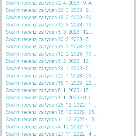
Souhrn recenzí za týden 2. 4. 2023 - 9. 4....
Souhrn recenzí za týden 26. 3. 2023 - 2....
Souhrn recenzí za týden 19. 3. 2023 - 26....
Souhrn recenzí za týden 12. 3. 2023 - 19....
Souhrn recenzí za týden 5. 3. 2023 - 12....
Souhrn recenzí za týden 26. 2. 2023 - 5....
Souhrn recenzí za týden 19. 2. 2023 - 26....
Souhrn recenzí za týden 12. 2. 2023 - 19....
Souhrn recenzí za týden 5. 2. 2023 - 12....
Souhrn recenzí za týden 29. 1. 2023 - 5....
Souhrn recenzí za týden 22. 1. 2023 - 29....
Souhrn recenzí za týden 15. 1. 2023 - 22....
Souhrn recenzí za týden 8. 1. 2023 - 15....
Souhrn recenzí za týden 1. 1. 2023 - 8. 1....
Souhrn recenzí za týden 25. 12. 2022 - 1....
Souhrn recenzí za týden 18. 12. 2022 - 25....
Souhrn recenzí za týden 11. 12. 2022 - 18....
Souhrn recenzí za týden 4. 12. 2022 - 11....
Souhrn recenzí za týden 27. 11. 2022 - 4....