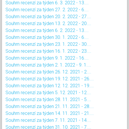
Souhrn recenzí za týden 6. 3. 2022 - 13....
Souhrn recenzí za týden 27. 2. 2022 - 6....
Souhrn recenzí za týden 20. 2. 2022 - 27....
Souhrn recenzí za týden 13. 2. 2022 - 20....
Souhrn recenzí za týden 6. 2. 2022 - 13....
Souhrn recenzí za týden 30. 1. 2022 - 6....
Souhrn recenzí za týden 23. 1. 2022 - 30....
Souhrn recenzí za týden 16. 1. 2022 - 23....
Souhrn recenzí za týden 9. 1. 2022 - 16....
Souhrn recenzí za týden 2. 1. 2022 - 9. 1....
Souhrn recenzí za týden 26. 12. 2021 - 2....
Souhrn recenzí za týden 19. 12. 2021 - 26....
Souhrn recenzí za týden 12. 12. 2021 - 19....
Souhrn recenzí za týden 5. 12. 2021 - 12....
Souhrn recenzí za týden 28. 11. 2021 - 5....
Souhrn recenzí za týden 21. 11. 2021 - 28....
Souhrn recenzí za týden 14. 11. 2021 - 21....
Souhrn recenzí za týden 7. 11. 2021 - 14....
Souhrn recenzí za týden 31. 10. 2021 - 7....