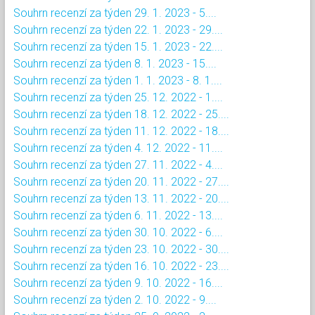
Souhrn recenzí za týden 29. 1. 2023 - 5....
Souhrn recenzí za týden 22. 1. 2023 - 29....
Souhrn recenzí za týden 15. 1. 2023 - 22....
Souhrn recenzí za týden 8. 1. 2023 - 15....
Souhrn recenzí za týden 1. 1. 2023 - 8. 1....
Souhrn recenzí za týden 25. 12. 2022 - 1....
Souhrn recenzí za týden 18. 12. 2022 - 25....
Souhrn recenzí za týden 11. 12. 2022 - 18....
Souhrn recenzí za týden 4. 12. 2022 - 11....
Souhrn recenzí za týden 27. 11. 2022 - 4....
Souhrn recenzí za týden 20. 11. 2022 - 27....
Souhrn recenzí za týden 13. 11. 2022 - 20....
Souhrn recenzí za týden 6. 11. 2022 - 13....
Souhrn recenzí za týden 30. 10. 2022 - 6....
Souhrn recenzí za týden 23. 10. 2022 - 30....
Souhrn recenzí za týden 16. 10. 2022 - 23....
Souhrn recenzí za týden 9. 10. 2022 - 16....
Souhrn recenzí za týden 2. 10. 2022 - 9....