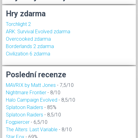
Hry zdarma
Torchlight 2
ARK: Survival Evolved zdarma
Overcooked zdarma
Borderlands 2 zdarma
Civilization 6 zdarma
Poslední recenze
MAVRIX by Matt Jones
- 7,5/10
Nightmare Frontier
- 8/10
Halo Campaign Evolved
- 8,5/10
Splatoon Raiders
- 85%
Splatoon Raiders
- 8,5/10
Fogpiercer
- 6,5/10
The Alters: Last Variable
- 8/10
Star Fox
- 69%