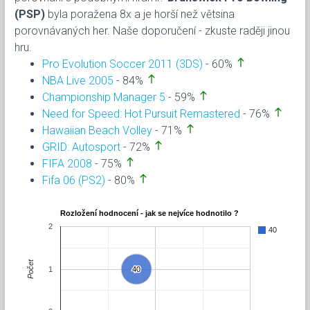
(PSP)
byla poražena 8x a je horší než větsina
porovnávaných her. Naše doporučení - zkuste raději jinou
hru.
north
Pro Evolution Soccer 2011 (3DS)
- 60%
north
NBA Live 2005
- 84%
north
Championship Manager 5
- 59%
north
Need for Speed: Hot Pursuit Remastered
- 76%
north
Hawaiian Beach Volley
- 71%
north
GRID: Autosport
- 72%
north
FIFA 2008
- 75%
north
Fifa 06 (PS2)
- 80%
Rozložení hodnocení - jak se nejvíce hodnotilo ?
2
40
Počet
1
40
40