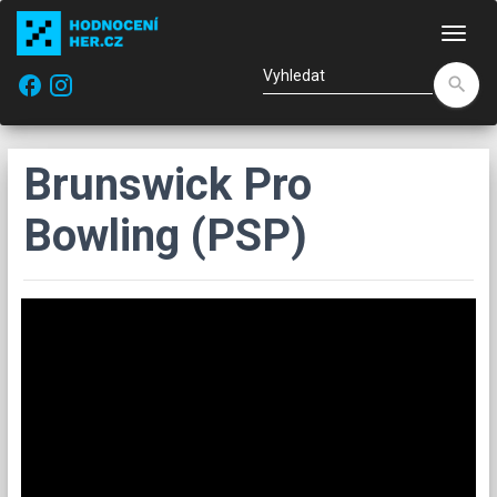
Nav
facebook
search
Brunswick Pro
Bowling (PSP)