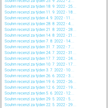
Souhrn recenzí za týden 25. 9. 2022 - 2....
Souhrn recenzí za týden 18. 9. 2022 - 25....
Souhrn recenzí za týden 11. 9. 2022 - 18....
Souhrn recenzí za týden 4. 9. 2022 - 11....
Souhrn recenzí za týden 28. 8. 2022 - 4....
Souhrn recenzí za týden 21. 8. 2022 - 28....
Souhrn recenzí za týden 14. 8. 2022 - 21....
Souhrn recenzí za týden 7. 8. 2022 - 14....
Souhrn recenzí za týden 31. 7. 2022 - 7....
Souhrn recenzí za týden 24. 7. 2022 - 31....
Souhrn recenzí za týden 17. 7. 2022 - 24....
Souhrn recenzí za týden 10. 7. 2022 - 17....
Souhrn recenzí za týden 3. 7. 2022 - 10....
Souhrn recenzí za týden 26. 6. 2022 - 3....
Souhrn recenzí za týden 19. 6. 2022 - 26....
Souhrn recenzí za týden 12. 6. 2022 - 19....
Souhrn recenzí za týden 5. 6. 2022 - 12....
Souhrn recenzí za týden 29. 5. 2022 - 5....
Souhrn recenzí za týden 22. 5. 2022 - 29....