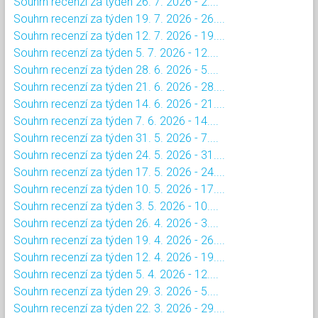
Souhrn recenzí za týden 26. 7. 2026 - 2....
Souhrn recenzí za týden 19. 7. 2026 - 26....
Souhrn recenzí za týden 12. 7. 2026 - 19....
Souhrn recenzí za týden 5. 7. 2026 - 12....
Souhrn recenzí za týden 28. 6. 2026 - 5....
Souhrn recenzí za týden 21. 6. 2026 - 28....
Souhrn recenzí za týden 14. 6. 2026 - 21....
Souhrn recenzí za týden 7. 6. 2026 - 14....
Souhrn recenzí za týden 31. 5. 2026 - 7....
Souhrn recenzí za týden 24. 5. 2026 - 31....
Souhrn recenzí za týden 17. 5. 2026 - 24....
Souhrn recenzí za týden 10. 5. 2026 - 17....
Souhrn recenzí za týden 3. 5. 2026 - 10....
Souhrn recenzí za týden 26. 4. 2026 - 3....
Souhrn recenzí za týden 19. 4. 2026 - 26....
Souhrn recenzí za týden 12. 4. 2026 - 19....
Souhrn recenzí za týden 5. 4. 2026 - 12....
Souhrn recenzí za týden 29. 3. 2026 - 5....
Souhrn recenzí za týden 22. 3. 2026 - 29....