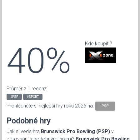
40%
Kde koupit ?
Průměr z 1 recenzí
#PSP
#SPORT
Prohlédněte si nejlepší hry roku 2026 na:
PSP
Podobné hry
Jak si vede hra
Brunswick Pro Bowling (PSP)
v
porovnání s podobnými hrami?
Brunswick Pro Bowling