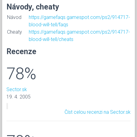
Návody, cheaty
Návod
https://gamefaqs.gamespot.com/ps2/914717-
blood-will-tell/faqs
Cheaty
https://gamefaqs.gamespot.com/ps2/914717-
blood-will-tell/cheats
Recenze
78%
Sector.sk
19. 4. 2005
Číst celou recenzi na Sector.sk