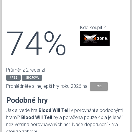
74%
Kde koupit ?
Průměr z 2 recenzí
#PS2
#BOJOVÁ
Prohlédněte si nejlepší hry roku 2026 na:
PS2
Podobné hry
Jak si vede hra
Blood Will Tell
v porovnání s podobnými
hrami?
Blood Will Tell
byla poražena pouze 4x a je lepší
než větsina porovnávaných her. Naše doporučení - hra
stojí za zahrání.