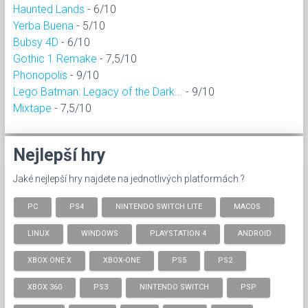
Haunted Lands
- 6/10
Yerba Buena
- 5/10
Bubsy 4D
- 6/10
Gothic 1 Remake
- 7,5/10
Phonopolis
- 9/10
Lego Batman: Legacy of the Dark...
- 9/10
Mixtape
- 7,5/10
Nejlepší hry
Jaké nejlepší hry najdete na jednotlivých platformách ?
PC
PS4
NINTENDO SWITCH LITE
MACOS
LINUX
WINDOWS
PLAYSTATION 4
ANDROID
XBOX ONE X
XBOX-ONE
PS5
PS2
XBOX 360
PS3
NINTENDO SWITCH
PSP