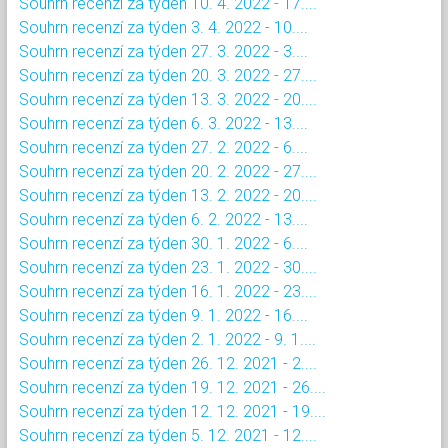
Souhrn recenzí za týden 10. 4. 2022 - 17....
Souhrn recenzí za týden 3. 4. 2022 - 10....
Souhrn recenzí za týden 27. 3. 2022 - 3....
Souhrn recenzí za týden 20. 3. 2022 - 27....
Souhrn recenzí za týden 13. 3. 2022 - 20....
Souhrn recenzí za týden 6. 3. 2022 - 13....
Souhrn recenzí za týden 27. 2. 2022 - 6....
Souhrn recenzí za týden 20. 2. 2022 - 27....
Souhrn recenzí za týden 13. 2. 2022 - 20....
Souhrn recenzí za týden 6. 2. 2022 - 13....
Souhrn recenzí za týden 30. 1. 2022 - 6....
Souhrn recenzí za týden 23. 1. 2022 - 30....
Souhrn recenzí za týden 16. 1. 2022 - 23....
Souhrn recenzí za týden 9. 1. 2022 - 16....
Souhrn recenzí za týden 2. 1. 2022 - 9. 1....
Souhrn recenzí za týden 26. 12. 2021 - 2....
Souhrn recenzí za týden 19. 12. 2021 - 26....
Souhrn recenzí za týden 12. 12. 2021 - 19....
Souhrn recenzí za týden 5. 12. 2021 - 12....