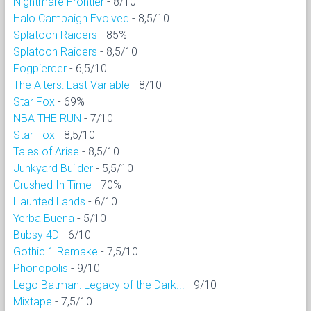
Nightmare Frontier
- 8/10
Halo Campaign Evolved
- 8,5/10
Splatoon Raiders
- 85%
Splatoon Raiders
- 8,5/10
Fogpiercer
- 6,5/10
The Alters: Last Variable
- 8/10
Star Fox
- 69%
NBA THE RUN
- 7/10
Star Fox
- 8,5/10
Tales of Arise
- 8,5/10
Junkyard Builder
- 5,5/10
Crushed In Time
- 70%
Haunted Lands
- 6/10
Yerba Buena
- 5/10
Bubsy 4D
- 6/10
Gothic 1 Remake
- 7,5/10
Phonopolis
- 9/10
Lego Batman: Legacy of the Dark...
- 9/10
Mixtape
- 7,5/10