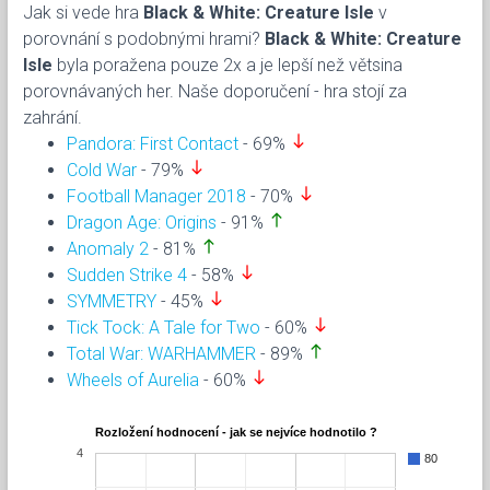
Jak si vede hra
Black & White: Creature Isle
v
porovnání s podobnými hrami?
Black & White: Creature
Isle
byla poražena pouze 2x a je lepší než větsina
porovnávaných her. Naše doporučení - hra stojí za
zahrání.
south
Pandora: First Contact
- 69%
south
Cold War
- 79%
south
Football Manager 2018
- 70%
north
Dragon Age: Origins
- 91%
north
Anomaly 2
- 81%
south
Sudden Strike 4
- 58%
south
SYMMETRY
- 45%
south
Tick Tock: A Tale for Two
- 60%
north
Total War: WARHAMMER
- 89%
south
Wheels of Aurelia
- 60%
Rozložení hodnocení - jak se nejvíce hodnotilo ?
4
80