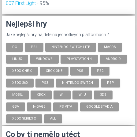
007 First Light
- 95%
Nejlepší hry
Jaké nejlepší hry najdete na jednotlivých platformách ?
PC
PS4
NINTENDO SWITCH LITE
MACOS
LINUX
WINDOWS
PLAYSTATION 4
ANDROID
XBOX ONE X
XBOX-ONE
PS5
PS2
XBOX 360
PS3
NINTENDO SWITCH
PSP
MOBIL
XBOX
WII
WIIU
3DS
GBA
N-GAGE
PS VITA
GOOGLE STADIA
XBOX SERIES X
ALL
Co by ti nemělo utéct