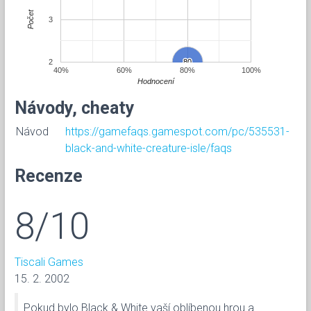
Počet
3
2
80
80
40%
60%
80%
100%
Hodnocení
Návody, cheaty
Návod
https://gamefaqs.gamespot.com/pc/535531-
black-and-white-creature-isle/faqs
Recenze
8/10
Tiscali Games
15. 2. 2002
Pokud bylo Black & White vaší oblíbenou hrou a